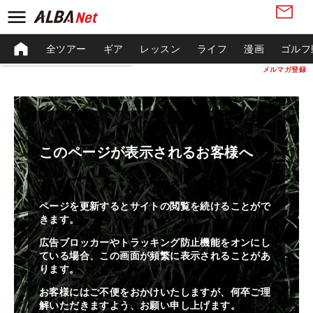
全ツアー
ギア
レッスン
ライフ
漫画
ゴルフ
メルマガ登録
このページが表示されるお客様へ
ページを更新するとサイトの閲覧を続けることがで
きます。
広告ブロッカーやトラッキング防止機能をオンにし
ている場合、この画面が頻繁に表示されることがあ
ります。
お客様にはご不便をおかけいたしますが、何卒ご理
解いただきますよう、お願い申し上げます。