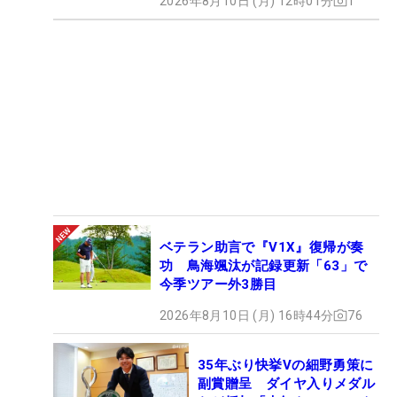
2026年8月10日 (月) 12時01分
1
ベテラン助言で『V1X』復帰が奏
功 鳥海颯汰が記録更新「63」で
今季ツアー外3勝目
2026年8月10日 (月) 16時44分
76
35年ぶり快挙Vの細野勇策に
副賞贈呈 ダイヤ入りメダル