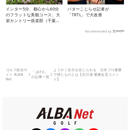
インター5分、都心から60分
パターこじらせ記者が
のフラットな美観コース。大
「TRTL」で大改善
栄カントリー俱楽部（千葉
県）
Recommended by
ゴルフ総合サ
ようやく自分を信じられる 日本プロ優勝
「JGTO」
イト ALBA
で得たものとは【石川遼 優勝会見コメン
の記事一覧
Net
ト】