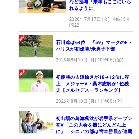
など授与「来年もここにいら
れるように」
2026年7月17日 (金) 14時15分
22
石川遼は64位 『59』マークのF・
ハリスが初優勝/米男子下部
2026年8月10日 (月) 10時06分
1
初優勝の吉澤柚月が18→12位に浮
上 メジャーV・桑木志帆が1位独
走【メルセデス・ランキング】
2026年8月10日 (月) 11時00分
1
初出場の鳥海颯汰が岩手県オープン
初V「この大会を機にどんどん上
に」 シニアの部は宮本勝昌が連覇