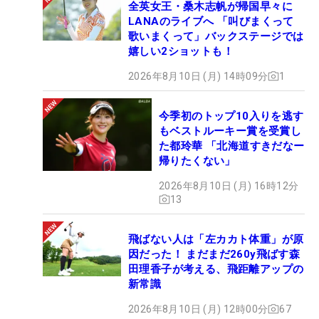
全英女王・桑木志帆が帰国早々に
LANAのライブへ 「叫びまくって
歌いまくって」バックステージでは
嬉しい2ショットも！
2026年8月10日 (月) 14時09分
1
今季初のトップ10入りを逃す
もベストルーキー賞を受賞し
た都玲華 「北海道すきだなー
帰りたくない」
2026年8月10日 (月) 16時12分
13
飛ばない人は「左カカト体重」が原
因だった！ まだまだ260y飛ばす森
田理香子が考える、飛距離アップの
新常識
2026年8月10日 (月) 12時00分
67