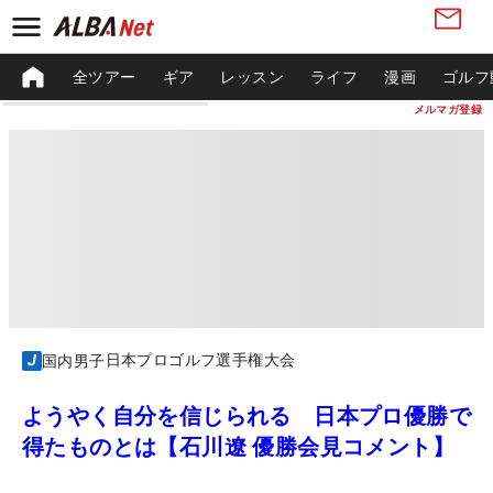
全ツアー
ギア
レッスン
ライフ
漫画
ゴルフ
メルマガ登録
日本プロゴルフ選手権大会
国内男子
ようやく自分を信じられる 日本プロ優勝で
得たものとは【石川遼 優勝会見コメント】