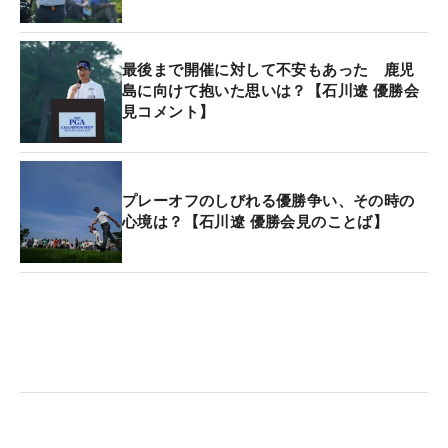
■「自分の感覚を疑わなくていいんだと思った」
宍戸（
ツアー選手権
）の経験が、自分では口に出し
最後まで開催に対して不安もあった 鹿児
て“あれはよかった、自信になった”と言ったと思う
島に向けて抱いた思いは？【石川遼 優勝会
見コメント】
けど、それでも半信半疑なところはあったし、たま
たまかもと思っていた。それが日本プロの結果につ
ながってきたというのを受けると、そういう自分の
感覚を疑わなくていいんだなと思った。
プレーオフのしびれる優勝争い、その時の
心境は？【石川遼 優勝会見のことば】