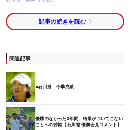
■「
ツアー選手権
は自信になったと言ったけど、半
記事の続きを読む
信半疑だった」
自信をつけることって簡単なことではないと思う
し、自信を失うのはあっという間。僕は今年の「
カ
シオワールドオープン
」までしかシードがなかった
関連記事
ので、それも頭をよぎっていた。ただ、今週になっ
て生涯獲得賞金※使えるかもって気づいて、それ
で、けっこうほっとした部分があったくらい
（笑）。それくらい自分の中では、それが最悪では
■石川遼 今季成績
ないと思うけど、そういう事を最悪だと思ってしま
っていた。どこまで自分がよくなれるのか、悪くな
るのか誰もわからないし、だからこそ頑張らなきゃ
と思う。
優勝のなかった3年間 結果がついてこない
ことへの苦悩【石川遼 優勝会見コメント】