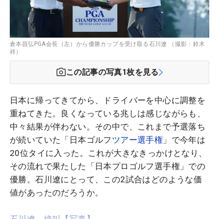
倉本昌弘PGA会長（左）から優勝カップを受け取る石川遼 （撮影：鈴木
祥）
この記事の写真
1
枚を見る
日本に帰ってきてから、ドライバーを中心に調整を
重ねてきた。良くなっている兆しは感じながらも、
中々結果が伴わない。その中で、これまで予選落ち
が続いていた「日本ゴルフ
ツアー選手権
」で今年は
20位タイに入った。これが大きなきっかけとなり、
その流れで果たした「日本プロゴルフ選手権」での
優勝。石川遼にとって、この2試合はどのような価
値があったのだろうか。
石川遼、絶叫【写真】