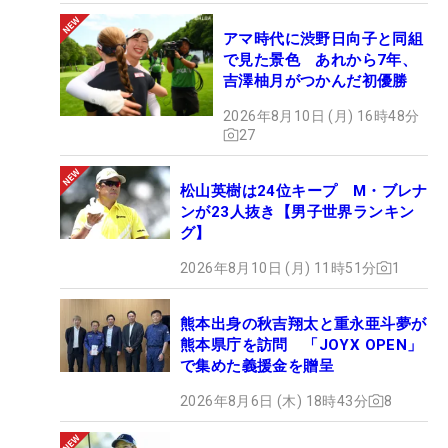
アマ時代に渋野日向子と同組
で見た景色 あれから7年、
吉澤柚月がつかんだ初優勝
2026年8月10日 (月) 16時48分
27
松山英樹は24位キープ M・ブレナ
ンが23人抜き【男子世界ランキン
グ】
2026年8月10日 (月) 11時51分
1
熊本出身の秋吉翔太と重永亜斗夢が
熊本県庁を訪問 「JOYX OPEN」
で集めた義援金を贈呈
2026年8月6日 (木) 18時43分
8