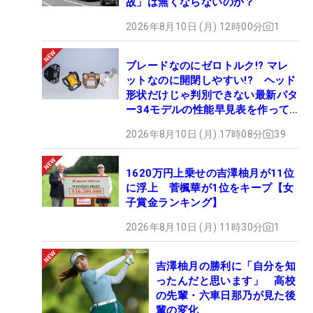
故」は無くならないのか？
2026年8月10日 (月) 12時00分
1
ブレードなのにゼロトルク!? マレ
ットなのに開閉しやすい!? ヘッド
形状だけじゃ判別できない最新パタ
ー34モデルの性能早見表を作って
みた #ギアカタログ2026
2026年8月10日 (月) 17時08分
39
1620万円上乗せの吉澤柚月が11位
に浮上 菅楓華が1位をキープ【女
子賞金ランキング】
2026年8月10日 (月) 11時30分
1
吉澤柚月の勝利に「自分を知
ったんだと思います」 高校
の先輩・六車日那乃が見た後
輩の変化