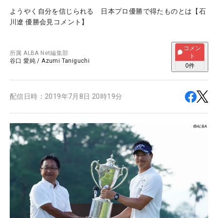
ようやく自分を信じられる 日本プロ優勝で得たものとは【石
川遼 優勝会見コメント】
コメン
所属
ALBA Net編集部
ト
谷口 愛純
/
Azumi Taniguchi
0
件
配信日時：
2019年7月8日 20時19分