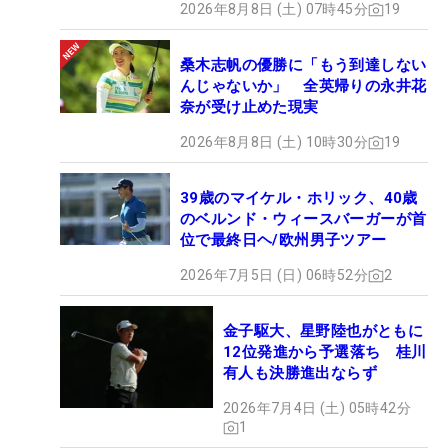
2026年8月8日 (土) 07時45分
19
桑木志帆の優勝に「もう到達しない
んじゃないか」 全英帰りの永井花
奈が受け止めた現実
2026年8月8日 (土) 10時30分
19
39歳のマイケル・ホリック、40歳
のベルンド・ウィースバーガーが首
位で最終日ヘ/欧州男子ツアー
2026年7月5日 (日) 06時52分
2
金子駆大、星野陸也がともに
12位発進から予選落ち 桂川
有人も決勝進出ならず
2026年7月4日 (土) 05時42分
1