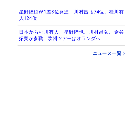
星野陸也が1差3位発進 川村昌弘74位、桂川有
人124位
日本から桂川有人、星野陸也、川村昌弘、金谷
拓実が参戦 欧州ツアーはオランダへ
ニュース一覧