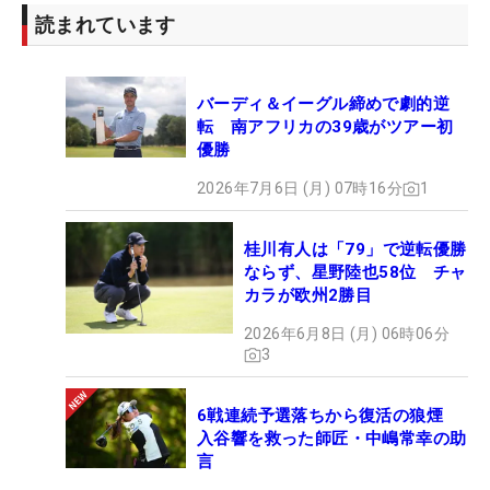
読まれています
バーディ＆イーグル締めで劇的逆
転 南アフリカの39歳がツアー初
優勝
2026年7月6日 (月) 07時16分
1
桂川有人は「79」で逆転優勝
ならず、星野陸也58位 チャ
カラが欧州2勝目
2026年6月8日 (月) 06時06分
3
6戦連続予選落ちから復活の狼煙
入谷響を救った師匠・中嶋常幸の助
言