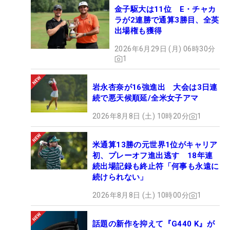
金子駆大は11位 E・チャカ
ラが2連勝で通算3勝目、全英
出場権も獲得
2026年6月29日 (月) 06時30分
1
岩永杏奈が16強進出 大会は3日連
続で悪天候順延/全米女子アマ
2026年8月8日 (土) 10時20分
1
米通算13勝の元世界1位がキャリア
初、プレーオフ進出逃す 18年連
続出場記録も終止符「何事も永遠に
続けられない」
2026年8月8日 (土) 10時00分
1
話題の新作を抑えて『G440 K』が