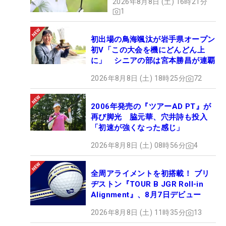
2026年8月8日 (土) 16時21分
1
初出場の鳥海颯汰が岩手県オープン
初V「この大会を機にどんどん上
に」 シニアの部は宮本勝昌が連覇
2026年8月8日 (土) 18時25分
72
2006年発売の『ツアーAD PT』が
再び脚光 脇元華、穴井詩も投入
「初速が強くなった感じ」
2026年8月8日 (土) 08時56分
4
全周アライメントを初搭載！ ブリ
ヂストン『TOUR B JGR Roll-in
Alignment』、8月7日デビュー
2026年8月8日 (土) 11時35分
13