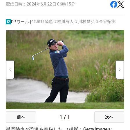
配信日時：
2024年6月22日 06時15分
#
星野陸也
#
桂川有人
#
川村昌弘
#
金谷拓実
DPワールド
1
/
1
前へ
次へ
星野陸也が予選を突破した （撮影：GettyImages）