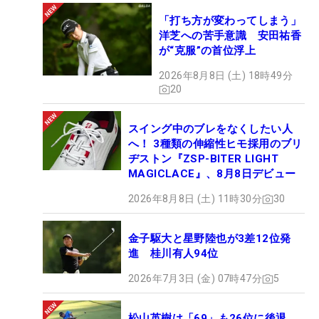
「打ち方が変わってしまう」
洋芝への苦手意識 安田祐香
が“克服”の首位浮上
2026年8月8日 (土) 18時49分
20
スイング中のブレをなくしたい人
へ！ 3種類の伸縮性ヒモ採用のブリ
ヂストン『ZSP-BITER LIGHT
MAGICLACE』、8月8日デビュー
2026年8月8日 (土) 11時30分
30
金子駆大と星野陸也が3差12位発
進 桂川有人94位
2026年7月3日 (金) 07時47分
5
松山英樹は「69」も26位に後退