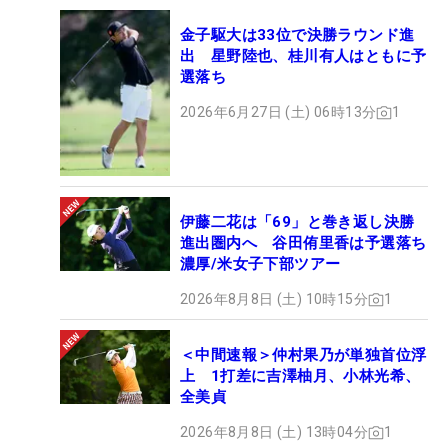
金子駆大は33位で決勝ラウンド進
出 星野陸也、桂川有人はともに予
選落ち
2026年6月27日 (土) 06時13分
1
伊藤二花は「69」と巻き返し決勝
進出圏内へ 谷田侑里香は予選落ち
濃厚/米女子下部ツアー
2026年8月8日 (土) 10時15分
1
＜中間速報＞仲村果乃が単独首位浮
上 1打差に吉澤柚月、小林光希、
全美貞
2026年8月8日 (土) 13時04分
1