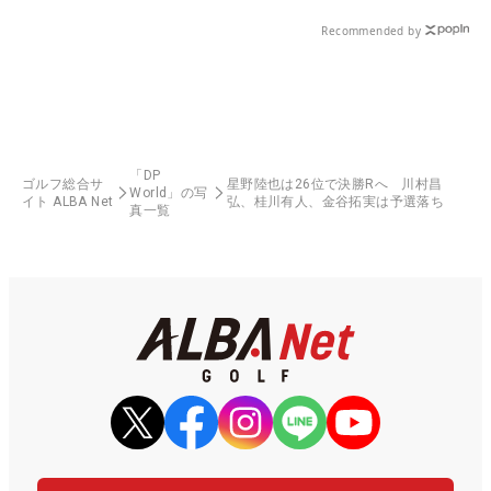
Recommended by
「DP
ゴルフ総合サ
星野陸也は26位で決勝Rへ 川村昌
World」の写
イト ALBA Net
弘、桂川有人、金谷拓実は予選落ち
真一覧