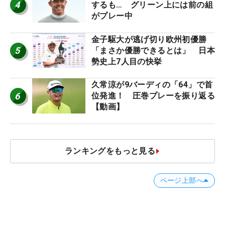
4
するも… グリーン上には前の組
がプレー中
金子駆大が逃げ切り欧州初優勝
5
「まさか優勝できるとは」 日本
勢史上7人目の快挙
久常涼が9バーディの「64」で首
6
位発進！ 圧巻プレーを振り返る
【動画】
ランキングをもっと見る
ページ上部へ