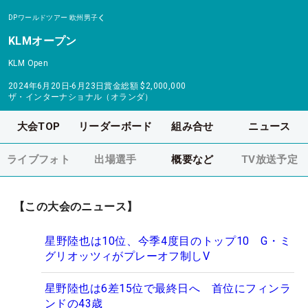
DPワールドツアー
欧州男子
KLMオープン
KLM Open
2024年6月20日-6月23日
賞金総額
$2,000,000
ザ・インターナショナル（オランダ）
大会TOP
リーダーボード
組み合せ
ニュース
ライブフォト
出場選手
概要など
TV放送予定
【この大会のニュース】
星野陸也は10位、今季4度目のトップ10 G・ミ
グリオッツィがプレーオフ制しV
星野陸也は6差15位で最終日へ 首位にフィンラ
ンドの43歳