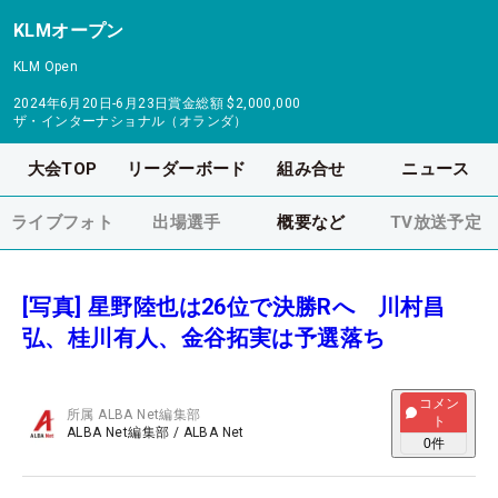
KLMオープン
KLM Open
2024年6月20日-6月23日
賞金総額
$2,000,000
ザ・インターナショナル（オランダ）
大会TOP
リーダーボード
組み合せ
ニュース
ライブフォト
出場選手
概要など
TV放送予定
[写真] 星野陸也は26位で決勝Rへ 川村昌
弘、桂川有人、金谷拓実は予選落ち
コメン
所属
ALBA Net編集部
ト
ALBA Net編集部
/
ALBA Net
0
件