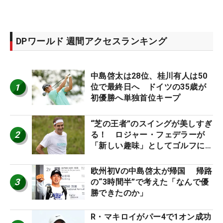
DPワールド 週間アクセスランキング
中島啓太は28位、桂川有人は50
1
位で最終日へ ドイツの35歳が
初優勝へ単独首位キープ
“芝の王者”のスイングが美しすぎ
2
る！ ロジャー・フェデラーが
「新しい趣味」としてゴルフに挑
戦中！
欧州初Vの中島啓太が帰国 帰路
3
の“3時間半”で考えた「なんで優
勝できたのか」
R・マキロイがパー4で1オン成功