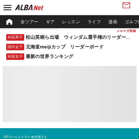
全ツアー
ギア
レッスン
ライフ
漫画
ゴルフ
メルマガ登録
松山英樹ら出場 ウィンダム選手権のリーダーボード
米国男子
北海道meijiカップ リーダーボード
国内女子
最新の世界ランキング
米国女子
DPワールドツアー
欧州男子