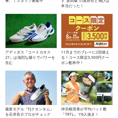
事。｜スタッフ募集中
す“反則級”の寛容性と飛びは
本当だった！
アディダス『コードカオス
11月までのプレーに2回使え
27』は強烈な蹴りでパワーを
る！コース限定3,500円クー
生む
ポン配布中！
最新モデル『FJクオンタム』
仲宗根澄香が平均パット数
を石井良介プロがチェック
『TRTL』で6人抜き！