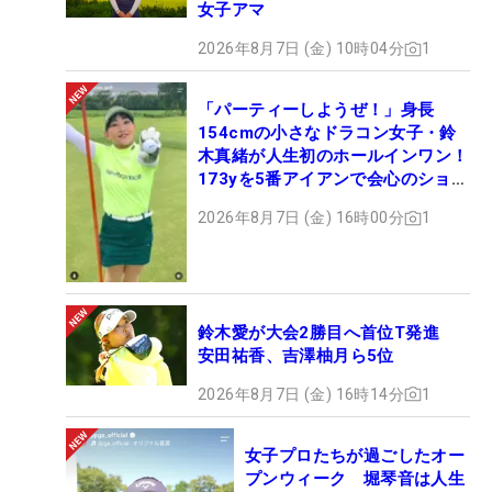
女子アマ
2026年8月7日 (金) 10時04分
1
「パーティーしようぜ！」身長
154cmの小さなドラコン女子・鈴
木真緒が人生初のホールインワン！
173yを5番アイアンで会心のショッ
ト
2026年8月7日 (金) 16時00分
1
鈴木愛が大会2勝目へ首位T発進
安田祐香、吉澤柚月ら5位
2026年8月7日 (金) 16時14分
1
女子プロたちが過ごしたオー
プンウィーク 堀琴音は人生