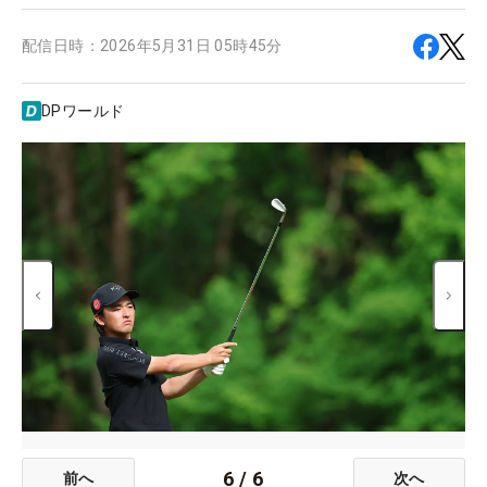
配信日時：
2026年5月31日 05時45分
DPワールド
6
/
6
前へ
次へ