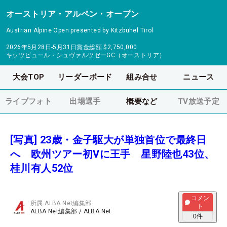
オーストリア・アルペン・オープン
Austrian Alpine Open presented by Kitzbuhel Tirol
2026年5月28日-5月31日
賞金総額
$2,750,000
キッツビュール・シュヴァルツゼーGC（オーストリア）
大会TOP
リーダーボード
組み合せ
ニュース
ライブフォト
出場選手
概要など
TV放送予定
[写真] 23歳・金子駆大が単独首位で最終日
へ 欧州ツアー初Vに王手 星野陸也43位、
桂川有人52位
コメン
所属
ALBA Net編集部
ト
ALBA Net編集部
/
ALBA Net
0
件