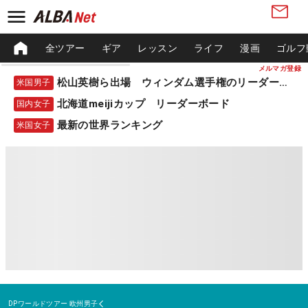
全ツアー
ギア
レッスン
ライフ
漫画
ゴルフ
メルマガ登録
松山英樹ら出場 ウィンダム選手権のリーダーボード
米国男子
北海道meijiカップ リーダーボード
国内女子
最新の世界ランキング
米国女子
DPワールドツアー
欧州男子