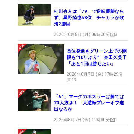
桂川有人は「79」で逆転優勝なら
ず、星野陸也58位 チャカラが欧
州2勝目
2026年6月8日 (月) 06時06分
3
首位発進もグリーン上での開
眼も“10年ぶり” 金田久美子
「あと1回は勝ちたい」
2026年8月7日 (金) 17時29分
19
「61」マークのホスラーは勝てば
70人抜き！ 大逆転プレーオフ進
出なるか
2026年8月7日 (金) 11時30分
1