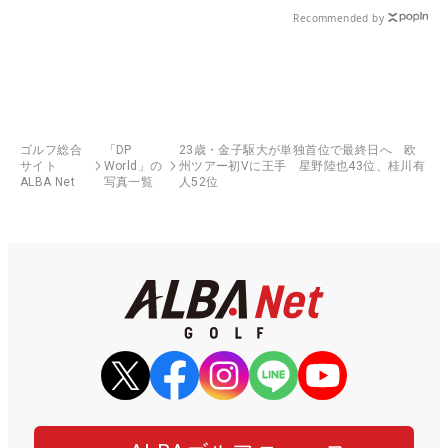
Recommended by
ゴルフ総合
「DP
23歳・金子駆大が単独首位で最終日へ 欧
サイト
World」の
州ツアー初Vに王手 星野陸也43位、桂川有
ALBA Net
写真一覧
人52位