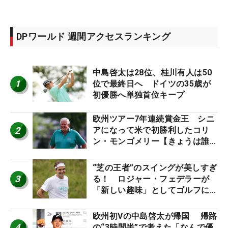
DPワールド 週間アクセスランキング
中島啓太は28位、桂川有人は50
1
位で最終日へ ドイツの35歳が
初優勝へ単独首位キープ
欧州ツアー7年連続賞金王 シニ
2
アになって米で初勝利したコリ
ン・モンゴメリー【きょうは誰の
誕生日？】
“芝の王者”のスイングが美しすぎ
3
る！ ロジャー・フェデラーが
「新しい趣味」としてゴルフに挑
戦中！
欧州初Vの中島啓太が帰国 帰路
4
の“3時間半”で考えた「なんで優