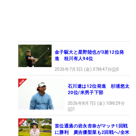
金子駆大と星野陸也が3差12位発
進 桂川有人94位
2026年7月3日 (金) 07時47分
5
石川遼は12位発進 杉浦悠太
20位/米男子下部
2026年8月7日 (金) 10時29分
1
首位通過の岩永杏奈がマッチ1回戦
に勝利 廣吉優梨菜も2回戦へ/全米