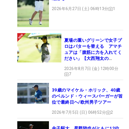
2026年6月27日 (土) 06時13分
1
夏場の重いグリーンで女子プ
ロはパターを替える アマチ
ュアは「腹筋に力を入れてく
ださい」【大西翔太の
HOTSHOT】
2026年8月7日 (金) 12時00分
7
39歳のマイケル・ホリック、40歳
のベルンド・ウィースバーガーが首
位で最終日ヘ/欧州男子ツアー
2026年7月5日 (日) 06時52分
2
金子駆大、星野陸也がともに12位