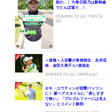
初の…！ 六車日那乃は新幹線
でとんぼ返り…！
2026年8月7日 (金) 11時57分
1
＜速報＞入谷響が単独首位 永井花
奈、金田久美子ら1差追走
2026年8月7日 (金) 12時42分
1
セキ・ユウティンが前髪パッツン
に！ 新ヘアスタイルに「美しすぎ
て怖い」「プロゴルファーには見え
ない」とコメント殺到