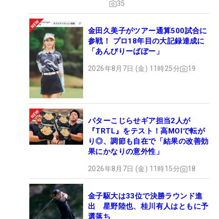
35
金田久美子がツアー通算500試合に
参戦！ プロ18年目の大記録達成に
「あんびりーばぼー」
2026年8月7日 (金) 11時25分
19
パターこじらせギア担当2人が
『TRTL』をテスト！高MOIで転が
り◎、調節も自在で「結果の改善効
果にかなりの意外性」
2026年8月7日 (金) 11時15分
18
金子駆大は33位で決勝ラウンド進
出 星野陸也、桂川有人はともに予
選落ち