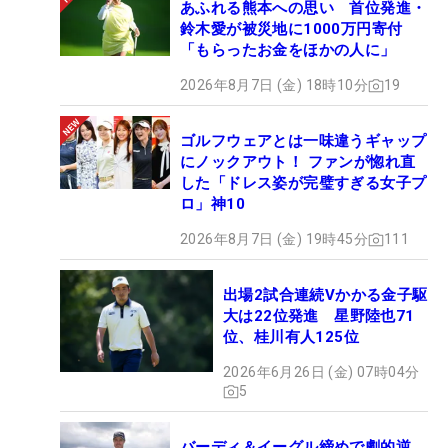
あふれる熊本への思い 首位発進・
鈴木愛が被災地に1000万円寄付
「もらったお金をほかの人に」
2026年8月7日 (金) 18時10分
19
ゴルフウェアとは一味違うギャップ
にノックアウト！ ファンが惚れ直
した「ドレス姿が完璧すぎる女子プ
ロ」神10
2026年8月7日 (金) 19時45分
111
出場2試合連続Vかかる金子駆
大は22位発進 星野陸也71
位、桂川有人125位
2026年6月26日 (金) 07時04分
5
バーディ＆イーグル締めで劇的逆