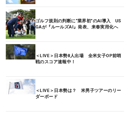
ゴルフ規則の判断に“業界初”のAI導入 US
GAが『ルールズAI』発表、来春実用化へ
＜LIVE＞日本勢8人出場 全米女子OP前哨
戦のスコア速報中！
＜LIVE＞日本勢は？ 米男子ツアーのリー
ダーボード