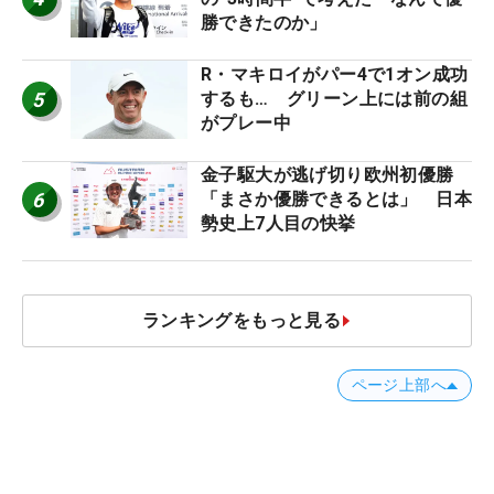
勝できたのか」
R・マキロイがパー4で1オン成功
5
するも… グリーン上には前の組
がプレー中
金子駆大が逃げ切り欧州初優勝
6
「まさか優勝できるとは」 日本
勢史上7人目の快挙
ランキングをもっと見る
ページ上部へ