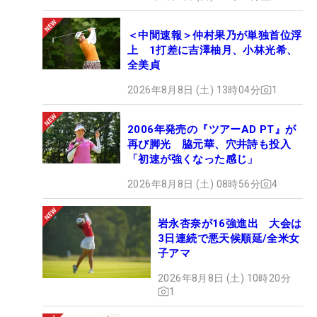
＜中間速報＞仲村果乃が単独首位浮
上 1打差に吉澤柚月、小林光希、
全美貞
2026年8月8日 (土) 13時04分
1
2006年発売の『ツアーAD PT』が
再び脚光 脇元華、穴井詩も投入
「初速が強くなった感じ」
2026年8月8日 (土) 08時56分
4
岩永杏奈が16強進出 大会は
3日連続で悪天候順延/全米女
子アマ
2026年8月8日 (土) 10時20分
1