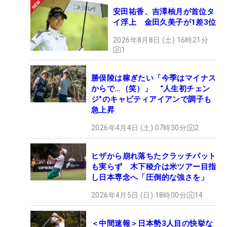
安田祐香、吉澤柚月が首位タ
イ浮上 金田久美子が1差3位
2026年8月8日 (土) 16時21分
1
勝俣陵は稼ぎたい「今季はマイナス
からで…（笑）」 “人生初チェン
ジ”のキャビティアイアンで調子も
急上昇
2026年4月4日 (土) 07時30分
2
ヒザから崩れ落ちたクラッチパット
も実らず 木下稜介は米ツアー目指
し日本専念へ「圧倒的な強さを」
2026年4月5日 (日) 18時00分
14
＜中間速報＞日本勢3人目の快挙な