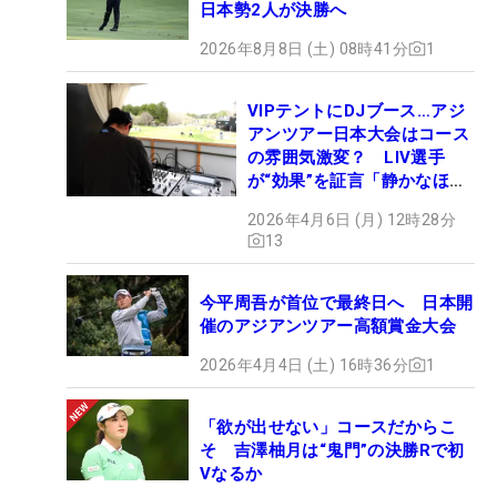
日本勢2人が決勝へ
2026年8月8日 (土) 08時41分
1
VIPテントにDJブース…アジ
アンツアー日本大会はコース
の雰囲気激変？ LIV選手
が“効果”を証言「静かなほう
が…」
2026年4月6日 (月) 12時28分
13
今平周吾が首位で最終日へ 日本開
催のアジアンツアー高額賞金大会
2026年4月4日 (土) 16時36分
1
「欲が出せない」コースだからこ
そ 吉澤柚月は“鬼門”の決勝Rで初
Vなるか