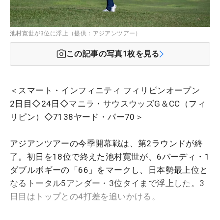
池村寛世が3位に浮上（提供：アジアンツアー）
この記事の写真
1
枚を見る
＜スマート・インフィニティ フィリピンオープン
2日目◇24日◇マニラ・サウスウッズG＆CC（フィ
リピン）◇7138ヤード・パー70＞
アジアンツアーの今季開幕戦は、第2ラウンドが終
了。初日を18位で終えた池村寛世が、6バーディ・1
ダブルボギーの「66」をマークし、日本勢最上位と
なるトータル5アンダー・3位タイまで浮上した。3
日目はトップとの4打差を追いかける。