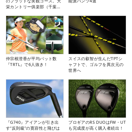
のフラットな美観コース。大
能派パンツ4選
栄カントリー俱楽部（千葉
県）
仲宗根澄香が平均パット数
スイスの叡智が生んだTPTシ
『TRTL』で6人抜き！
ャフトで、ゴルフを異次元の
世界へ
『G740』アイアンが引き出
プロギアのRS DUOはFW・UT
す“反則級”の寛容性と飛びは
も完成度が高く購入者続出！