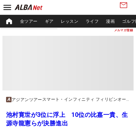
全ツアー
ギア
レッスン
ライフ
漫画
ゴルフ
メルマガ登録
スマート・インフィニティ フィリピンオープン
アジアンツアー
池村寛世が3位に浮上 10位の比嘉一貴、生
源寺龍憲らが決勝進出