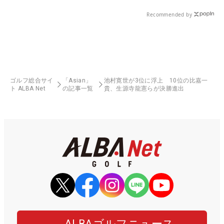
Recommended by
ゴルフ総合サイ
「Asian」
池村寛世が3位に浮上 10位の比嘉一
ト ALBA Net
の記事一覧
貴、生源寺龍憲らが決勝進出
ALBAゴルフニュース