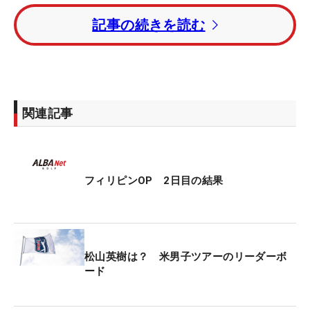
比嘉一貴と生源寺龍憲はトータル3アンダー・10位
記事の続きを読む
タイで決勝ラウンドに進出。岩崎亜久竜もトータル
1アンダー・26位タイで予選通過を果たしている。
初日5位と好スタートを切った浅地洋佑だったが、2
日目は「74」と苦戦。トータル1オーバー・42位タ
イまで後退したが、決勝進出圏内には踏みとどまっ
関連記事
た。
日本勢の吉田泰基、鈴木大哉、村上拓海、大関翔
や、女子アマチュア選手のリアンヌ・ミカエラ・マ
フィリピンOP 2日目の結果
リクシー（フィリピン）は予選落ち。
トータル9アンダーまで伸ばしたサドム・ケーオカ
ンジャナ（タイ）が、単独首位の座をキープ。3打
松山英樹は？ 米男子ツアーのリーダーボ
差のトータル6アンダー・2位にマイカ・ローレン・
ード
シン（米国）が続いている。