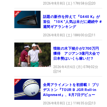
2026年8月8日 (土) 17時58分
20
話題の新作を抑えて『G440 K』が
首位 “10Ｋ”人気は未だに継続中 #
週間ギアランキング
2026年8月8日 (土) 18時00分
11
惜敗の木下稜介が2700万円
獲得 アジアン3億円大会で
日本勢はいくら稼いだ？
2026年4月6日 (月) 07時02分
14
全周アライメントを初搭載！ ブリ
ヂストン『TOUR B JGR Roll-in
Alignment』、8月7日デビュー
2026年8月8日 (土) 11時35分
13