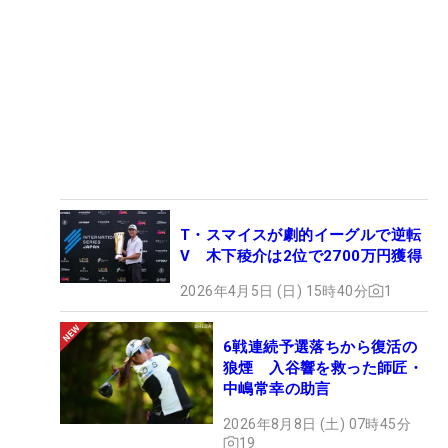
T・スマイスが劇的イーグルで逆転
V 木下稜介は2位で2700万円獲得
2026年4月5日 (日) 15時40分
1
6戦連続予選落ちから復活の
狼煙 入谷響を救った師匠・
中嶋常幸の助言
2026年8月8日 (土) 07時45分
19