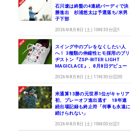
石川遼は終盤の4連続バーディで決
勝進出 杉浦悠太は予選落ち/米男
子下部
2026年8月8日 (土) 10時33分
1
スイング中のブレをなくしたい人
へ！ 3種類の伸縮性ヒモ採用のブリ
ヂストン『ZSP-BITER LIGHT
MAGICLACE』、8月8日デビュー
2026年8月8日 (土) 11時30分
30
米通算13勝の元世界1位がキャリア
初、プレーオフ進出逃す 18年連
続出場記録も終止符「何事も永遠に
続けられない」
2026年8月8日 (土) 10時00分
1