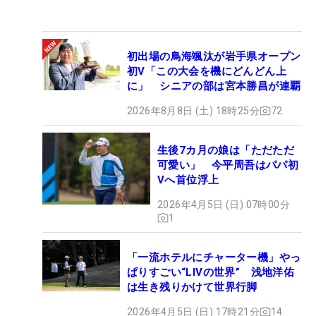
初出場の鳥海颯汰が岩手県オープン
初V「この大会を機にどんどん上
に」 シニアの部は宮本勝昌が連覇
2026年8月8日 (土) 18時25分
72
生後7カ月の娘は「ただただ
可愛い」 今平周吾はパパ初
Vへ首位浮上
2026年4月5日 (日) 07時00分
1
「一流ホテルにチャーター機」やっ
ぱりすごい“LIVの世界” 浅地洋佑
は生き残りかけて世界行脚
2026年4月5日 (日) 17時21分
14