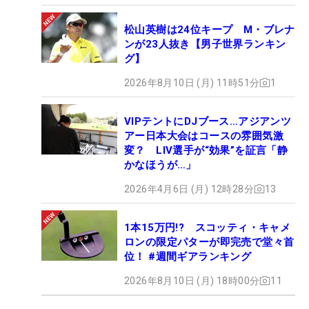
松山英樹は24位キープ M・ブレナ
ンが23人抜き【男子世界ランキン
グ】
2026年8月10日 (月) 11時51分
1
VIPテントにDJブース…アジアンツ
アー日本大会はコースの雰囲気激
変？ LIV選手が“効果”を証言「静
かなほうが…」
2026年4月6日 (月) 12時28分
13
1本15万円!? スコッティ・キャメ
ロンの限定パターが即完売で堂々首
位！ #週間ギアランキング
2026年8月10日 (月) 18時00分
11