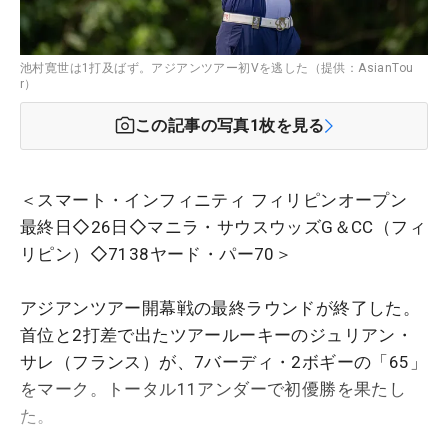
池村寛世は1打及ばず。アジアンツアー初Vを逃した（提供：AsianTou
r）
この記事の写真
1
枚を見る
＜スマート・インフィニティ フィリピンオープン
最終日◇26日◇マニラ・サウスウッズG＆CC（フィ
リピン）◇7138ヤード・パー70＞
アジアンツアー開幕戦の最終ラウンドが終了した。
首位と2打差で出たツアールーキーのジュリアン・
サレ（フランス）が、7バーディ・2ボギーの「65」
をマーク。トータル11アンダーで初優勝を果たし
た。