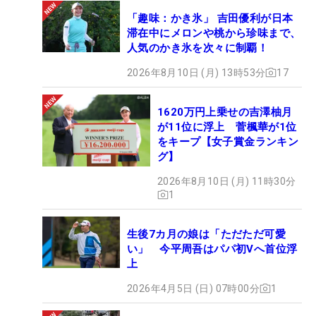
「趣味：かき氷」 吉田優利が日本
滞在中にメロンや桃から珍味まで、
人気のかき氷を次々に制覇！
2026年8月10日 (月) 13時53分
17
1620万円上乗せの吉澤柚月
が11位に浮上 菅楓華が1位
をキープ【女子賞金ランキン
グ】
2026年8月10日 (月) 11時30分
1
生後7カ月の娘は「ただただ可愛
い」 今平周吾はパパ初Vへ首位浮
上
2026年4月5日 (日) 07時00分
1