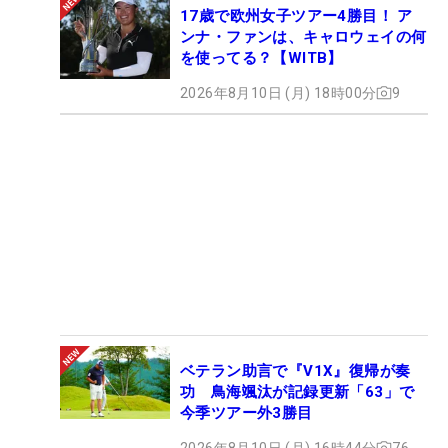
17歳で欧州女子ツアー4勝目！ ア
ンナ・ファンは、キャロウェイの何
を使ってる？【WITB】
2026年8月10日 (月) 18時00分
9
ベテラン助言で『V1X』復帰が奏
功 鳥海颯汰が記録更新「63」で
今季ツアー外3勝目
2026年8月10日 (月) 16時44分
76