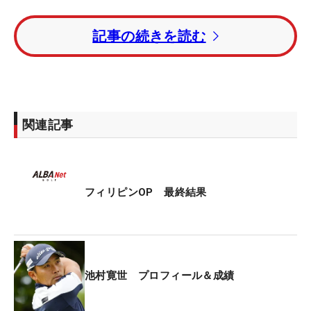
単独トップで出た池村寛世は2バーディ・ボギーな
記事の続きを読む
しの「68」。トータル10アンダー・2位タイでツア
ー初優勝を逃した。
比嘉一貴はトータル6アンダー・8位タイ。生源寺龍
憲はトータル4アンダー・16位タイ、浅地洋佑はト
関連記事
ータル1オーバー・43位タイだった。
フィリピンOP 最終結果
池村寛世 プロフィール＆成績