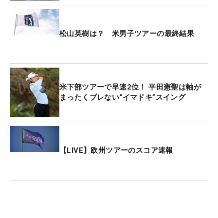
松山英樹は？ 米男子ツアーの最終結果
米下部ツアーで早速2位！ 平田憲聖は軸が
まったくブレない“イマドキ”スイング
【LIVE】欧州ツアーのスコア速報