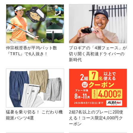
県）
仲宗根澄香が平均パット数
プロギアの「4層フェース」が
『TRTL』で6人抜き！
切り開く高初速ドライバーの
新時代
猛暑を乗り切る！ こだわり機
2組7名以上のプレーに2回使
能派パンツ4選
える！コース限定4,000円ク
ーポン