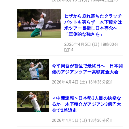
ヒザから崩れ落ちたクラッチ
パットも実らず 木下稜介は
米ツアー目指し日本専念へ
「圧倒的な強さを」
2026年4月5日 (日) 18時00分
14
今平周吾が首位で最終日へ 日本開
催のアジアンツアー高額賞金大会
2026年4月4日 (土) 16時36分
1
＜中間速報＞日本勢3人目の快挙な
るか 木下稜介がアジアン3億円大
会で2差追走
2026年4月5日 (日) 13時30分
1