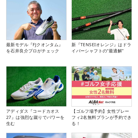
最新モデル『FJクオンタム』
新『TENSEIオレンジ』はドラ
を石井良介プロがチェック
イバーシャフトの“最適解”
アディダス『コードカオス
【ゴルフ場予約】女性プレー
27』は強烈な蹴りでパワーを
フィ2名無料プランが予約でき
生む
る！