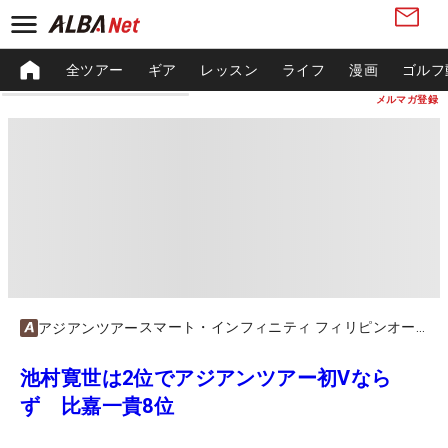
全ツアー
ギア
レッスン
ライフ
漫画
ゴルフ
メルマガ登録
スマート・インフィニティ フィリピンオープン
アジアンツアー
池村寛世は2位でアジアンツアー初Vなら
ず 比嘉一貴8位