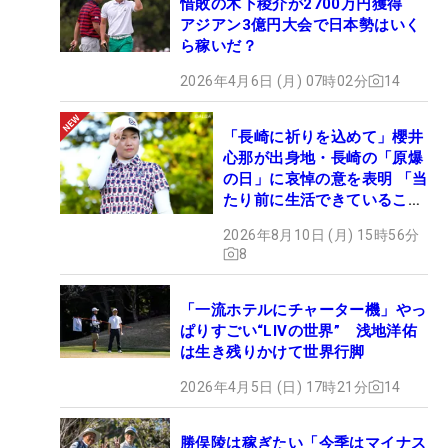
惜敗の木下稜介が2700万円獲得
アジアン3億円大会で日本勢はいく
ら稼いだ？
2026年4月6日 (月) 07時02分
14
「長崎に祈りを込めて」櫻井
心那が出身地・長崎の「原爆
の日」に哀悼の意を表明 「当
たり前に生活できていること
に感謝」
2026年8月10日 (月) 15時56分
8
「一流ホテルにチャーター機」やっ
ぱりすごい“LIVの世界” 浅地洋佑
は生き残りかけて世界行脚
2026年4月5日 (日) 17時21分
14
勝俣陵は稼ぎたい「今季はマイナス