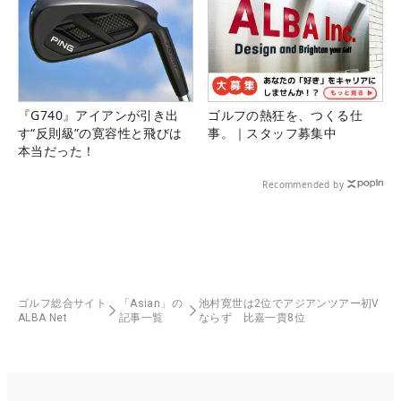
『G740』アイアンが引き出
ゴルフの熱狂を、つくる仕
す“反則級”の寛容性と飛びは
事。｜スタッフ募集中
本当だった！
Recommended by
ゴルフ総合サイト
「Asian」の
池村寛世は2位でアジアンツアー初V
ALBA Net
記事一覧
ならず 比嘉一貴8位