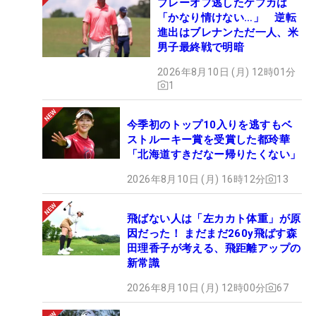
プレーオフ逃したケプカは
「かなり情けない…」 逆転
進出はブレナンただ一人、米
男子最終戦で明暗
2026年8月10日 (月) 12時01分
1
今季初のトップ10入りを逃すもベ
ストルーキー賞を受賞した都玲華
「北海道すきだなー帰りたくない」
2026年8月10日 (月) 16時12分
13
飛ばない人は「左カカト体重」が原
因だった！ まだまだ260y飛ばす森
田理香子が考える、飛距離アップの
新常識
2026年8月10日 (月) 12時00分
67