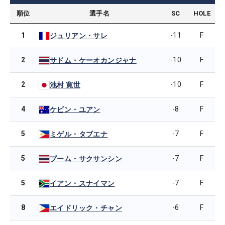
順位
選手名
SC
HOLE
1
-11
F
ジュリアン・サレ
2
-10
F
サドム・ケーオカンジャナ
2
-10
F
池村 寛世
4
-8
F
ケビン・ユアン
5
-7
F
ミゲル・タブエナ
5
-7
F
プーム・サクサンシン
5
-7
F
イアン・スナイマン
8
-6
F
エイドリック・チャン