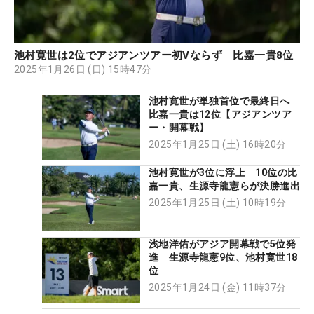
池村寛世は2位でアジアンツアー初Vならず 比嘉一貴8位
2025年1月26日 (日) 15時47分
池村寛世が単独首位で最終日へ
比嘉一貴は12位【アジアンツア
ー・開幕戦】
2025年1月25日 (土) 16時20分
池村寛世が3位に浮上 10位の比
嘉一貴、生源寺龍憲らが決勝進出
2025年1月25日 (土) 10時19分
浅地洋佑がアジア開幕戦で5位発
進 生源寺龍憲9位、池村寛世18
位
2025年1月24日 (金) 11時37分