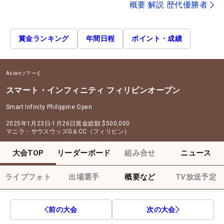
概要 解説 歴代優勝者
賞金ランキング
年間日程
ポイント・成績
Asianツアー
スマート・インフィニティ フィリピンオープン
Smart Infinity Philippine Open
2025年1月23日-1月26日
賞金総額
$500,000
マニラ・サウスウッズG＆CC（フィリピン）
大会TOP
リーダーボード
組み合せ
ニュース
ライブフォト
出場選手
概要など
TV放送予定
前の大会
次の大会