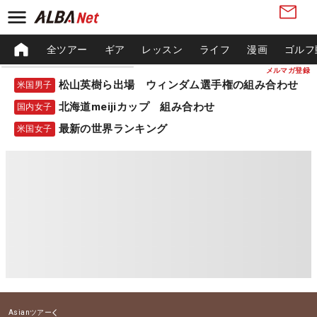
全ツアー
ギア
レッスン
ライフ
漫画
ゴルフ
メルマガ登録
松山英樹ら出場 ウィンダム選手権の組み合わせ
米国男子
北海道meijiカップ 組み合わせ
国内女子
最新の世界ランキング
米国女子
Asianツアー