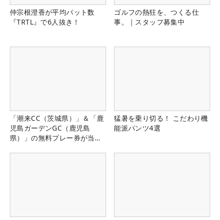
仲宗根澄香が平均パット数
ゴルフの熱狂を、つくる仕
『TRTL』で6人抜き！
事。｜スタッフ募集中
「潮来CC（茨城県）」＆「鹿
猛暑を乗り切る！ こだわり機
児島ガーデンGC（鹿児島
能派パンツ4選
県）」の無料プレー券が当た
る！！