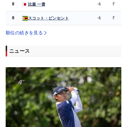
8
-6
F
比嘉 一貴
8
-6
F
スコット・ビンセント
順位の続きを見る
ニュース