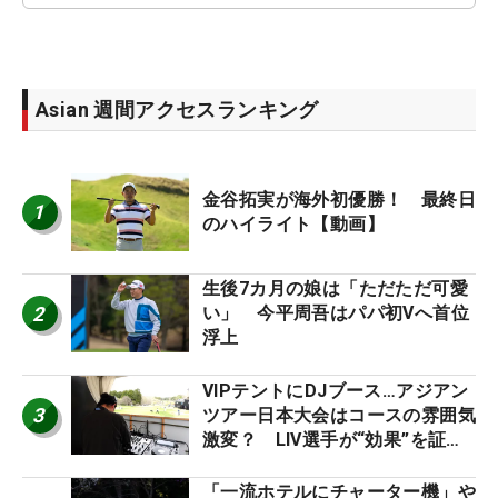
Asian 週間アクセスランキング
金谷拓実が海外初優勝！ 最終日
1
のハイライト【動画】
生後7カ月の娘は「ただただ可愛
2
い」 今平周吾はパパ初Vへ首位
浮上
VIPテントにDJブース…アジアン
3
ツアー日本大会はコースの雰囲気
激変？ LIV選手が“効果”を証言
「静かなほうが…」
「一流ホテルにチャーター機」や