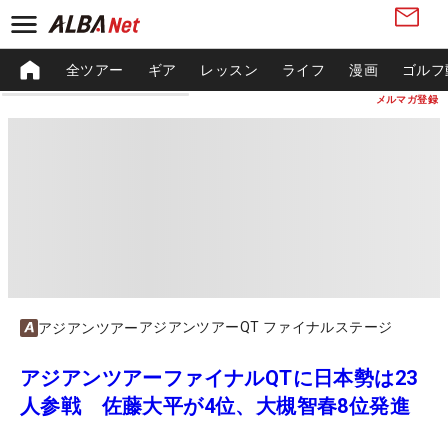
全ツアー
ギア
レッスン
ライフ
漫画
ゴルフ
メルマガ登録
アジアンツアーQT ファイナルステージ
アジアンツアー
アジアンツアーファイナルQTに日本勢は23
人参戦 佐藤大平が4位、大槻智春8位発進