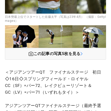
日本勢最上位でスタートした佐藤太平（写真は23年4月） （撮影：GettyI
mages）
この記事の写真
5
枚を見る
＜アジアンツアーQT ファイナルステージ 初日
◇16日◇スプリングフィールド・ロイヤル
CC（SF）=パー72、レイクビューリゾート＆
GC（LV）=パー71（いずれもタイ）＞
アジアンツアーQTファイナルステージ（最終予選