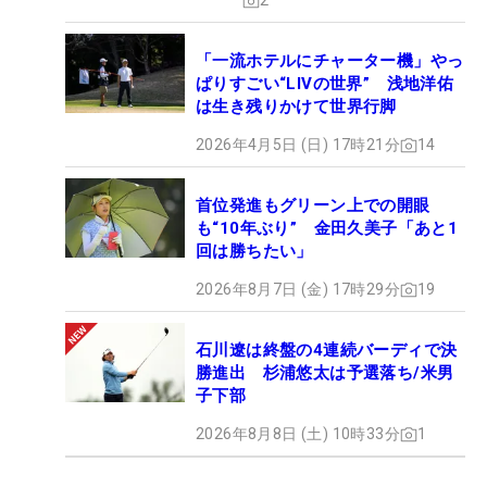
2
「一流ホテルにチャーター機」やっ
ぱりすごい“LIVの世界” 浅地洋佑
は生き残りかけて世界行脚
2026年4月5日 (日) 17時21分
14
首位発進もグリーン上での開眼
も“10年ぶり” 金田久美子「あと1
回は勝ちたい」
2026年8月7日 (金) 17時29分
19
石川遼は終盤の4連続バーディで決
勝進出 杉浦悠太は予選落ち/米男
子下部
2026年8月8日 (土) 10時33分
1