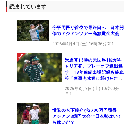
読まれています
今平周吾が首位で最終日へ 日本開
催のアジアンツアー高額賞金大会
2026年4月4日 (土) 16時36分
1
米通算13勝の元世界1位がキ
ャリア初、プレーオフ進出逃
す 18年連続出場記録も終止
符「何事も永遠に続けられな
い」
2026年8月8日 (土) 10時00分
1
惜敗の木下稜介が2700万円獲得
アジアン3億円大会で日本勢はいく
ら稼いだ？