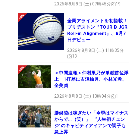
2026年8月8日 (土) 07時45分
19
全周アライメントを初搭載！
ブリヂストン『TOUR B JGR
Roll-in Alignment』、8月7
日デビュー
2026年8月8日 (土) 11時35分
13
＜中間速報＞仲村果乃が単独首位浮
上 1打差に吉澤柚月、小林光希、
全美貞
2026年8月8日 (土) 13時04分
1
勝俣陵は稼ぎたい「今季はマイナス
からで…（笑）」 “人生初チェン
ジ”のキャビティアイアンで調子も
急上昇