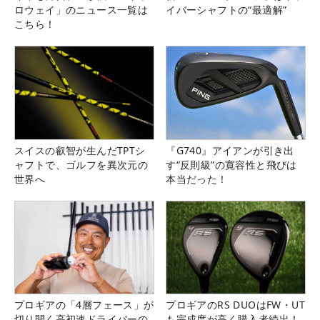
ロウェイ」のニュース一覧は
イバーシャフトの“最適解”
こちら！
スイスの叡智が生んだTPTシ
『G740』アイアンが引き出
ャフトで、ゴルフを異次元の
す“反則級”の寛容性と飛びは
世界へ
本当だった！
プロギアの「4層フェース」が
プロギアのRS DUOはFW・UT
切り開く高初速ドライバーの
も完成度が高く購入者続出！