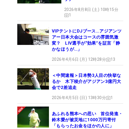
2026年8月8日 (土) 10時15分
1
VIPテントにDJブース…アジアンツ
アー日本大会はコースの雰囲気激
変？ LIV選手が“効果”を証言「静
かなほうが…」
2026年4月6日 (月) 12時28分
13
＜中間速報＞日本勢3人目の快挙な
るか 木下稜介がアジアン3億円大
会で2差追走
2026年4月5日 (日) 13時30分
1
あふれる熊本への思い 首位発進・
鈴木愛が被災地に1000万円寄付
「もらったお金をほかの人に」