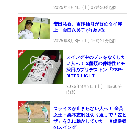
2026年4月4日 (土) 07時30分
2
安田祐香、吉澤柚月が首位タイ浮
上 金田久美子が1差3位
2026年8月8日 (土) 16時21分
1
スイング中のブレをなくした
い人へ！ 3種類の伸縮性ヒモ
採用のブリヂストン『ZSP-
BITER LIGHT
MAGICLACE』、8月8日デビ
2026年8月8日 (土) 11時30分
ュー
30
スライスが止まらない人へ！ 全英
女王・桑木志帆は切り返しで「左ヒ
ザ」を先に動かしていた #優勝者
のスイング