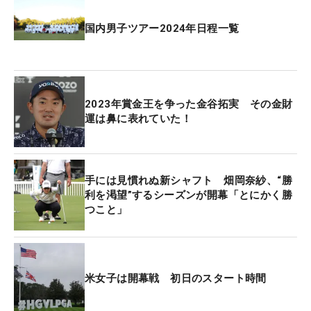
アンダー・31位タイ。「ダンロップフェニックスオ
国内男子ツアー2024年日程一覧
ープン」でアマチュア優勝を飾りプロ転向した杉浦
悠太は5オーバー・175位タイと出遅れた。
首位はともにLVを6アンダーで回ったニック・ボー
2023年賞金王を争った金谷拓実 その金財
ク（ニュージーランド）とワン・ジョンフン（韓
運は鼻に表れていた！
国）。1打差の3位にカルロス・ピジェム（スペイ
ン）がつけている。
手には見慣れぬ新シャフト 畑岡奈紗、“勝
利を渇望”するシーズンが開幕「とにかく勝
つこと」
米女子は開幕戦 初日のスタート時間