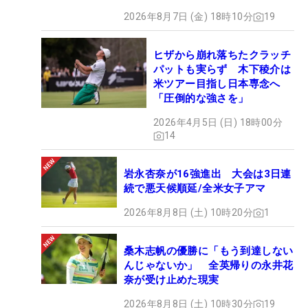
2026年8月7日 (金) 18時10分
19
ヒザから崩れ落ちたクラッチ
パットも実らず 木下稜介は
米ツアー目指し日本専念へ
「圧倒的な強さを」
2026年4月5日 (日) 18時00分
14
岩永杏奈が16強進出 大会は3日連
続で悪天候順延/全米女子アマ
2026年8月8日 (土) 10時20分
1
桑木志帆の優勝に「もう到達しない
んじゃないか」 全英帰りの永井花
奈が受け止めた現実
2026年8月8日 (土) 10時30分
19