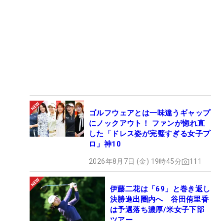
ゴルフウェアとは一味違うギャップ
にノックアウト！ ファンが惚れ直
した「ドレス姿が完璧すぎる女子プ
ロ」神10
2026年8月7日 (金) 19時45分
111
伊藤二花は「69」と巻き返し
決勝進出圏内へ 谷田侑里香
は予選落ち濃厚/米女子下部
ツアー