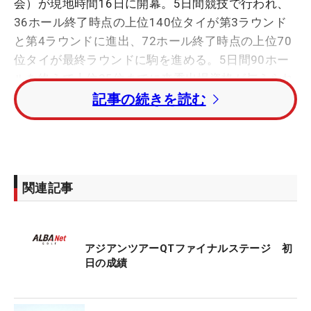
会）が現地時間16日に開幕。5日間競技で行われ、
36ホール終了時点の上位140位タイが第3ラウンド
と第4ラウンドに進出、72ホール終了時点の上位70
位タイが最終ラウンドに駒を進める。5日間90ホー
ルを終えて上位35位までに来季出場資格が与えられ
る。日本勢は23人が参戦している。
記事の続きを読む
初日の競技が終了し、佐藤大平がスプリングフィー
ルド・ロイヤルCCをプレー6バーディ・2ボギーの
「68」で回り、4アンダー・4位タイ発進。日本勢最
関連記事
上位につけた。
レイクビューリゾート＆GCを回った大槻智春が1イ
アジアンツアーQTファイナルステージ 初
ーグル・4バーディ・3ボギーの「68」として3アン
日の成績
ダー・8位タイ。池村寛世も同順位につけている。
「カシオワールドオープン」を制した鍋谷太一が1