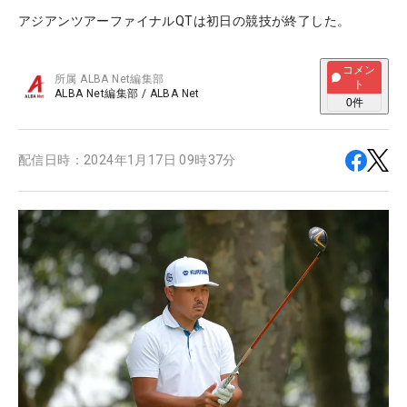
アジアンツアーファイナルQTは初日の競技が終了した。
コメン
所属
ALBA Net編集部
ト
ALBA Net編集部
/
ALBA Net
0
件
配信日時：
2024年1月17日 09時37分