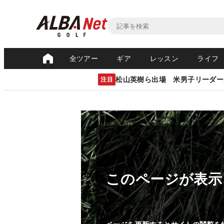
全ツアー
ギア
レッスン
ライフ
松山英樹ら出場 米男子リーダー
注目
このページが表示