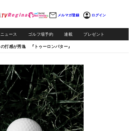
メルマガ登録
ログイン
Sニュース
ゴルフ場予約
連載
プレゼント
しの打感が秀逸 『トゥーロンパター』