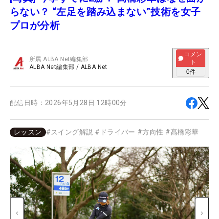
らない？ “左足を踏み込まない”技術を女子
プロが分析
コメン
所属
ALBA Net編集部
ト
ALBA Net編集部
/
ALBA Net
0
件
配信日時：
2026年5月28日 12時00分
レッスン
#
スイング解説
#
ドライバー
#
方向性
#
髙橋彩華