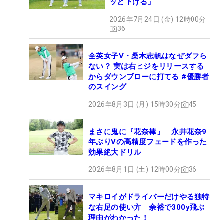
ッと下げる」
2026年7月24日 (金) 12時00分
36
全英女子V・桑木志帆はなぜダフら
ない？ 実は右ヒジをリリースする
からダウンブローに打てる #優勝者
のスイング
2026年8月3日 (月) 15時30分
45
まさに鬼に『花奈棒』 永井花奈9
年ぶりVの高精度フェードを作った
効果絶大ドリル
2026年8月1日 (土) 12時00分
36
マキロイがドライバーだけやる独特
な右足の使い方 余裕で300y飛ぶ
理由がわかった！