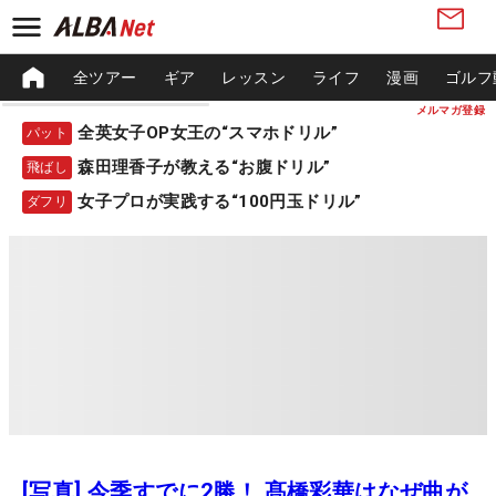
全ツアー
ギア
レッスン
ライフ
漫画
ゴルフ
メルマガ登録
全英女子OP女王の“スマホドリル”
パット
森田理香子が教える“お腹ドリル”
飛ばし
女子プロが実践する“100円玉ドリル”
ダフリ
[写真] 今季すでに2勝！ 髙橋彩華はなぜ曲が