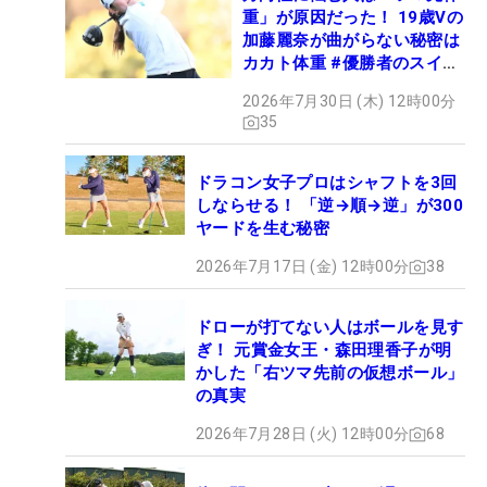
重」が原因だった！ 19歳Vの
加藤麗奈が曲がらない秘密は
カカト体重 #優勝者のスイン
グ
2026年7月30日 (木) 12時00分
35
ドラコン女子プロはシャフトを3回
しならせる！ 「逆→順→逆」が300
ヤードを生む秘密
2026年7月17日 (金) 12時00分
38
ドローが打てない人はボールを見す
ぎ！ 元賞金女王・森田理香子が明
かした「右ツマ先前の仮想ボール」
の真実
2026年7月28日 (火) 12時00分
68