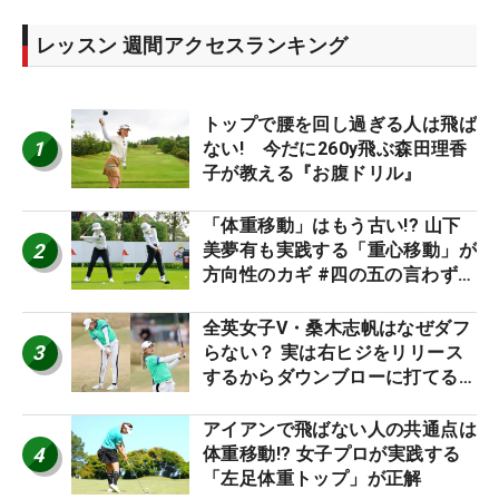
レッスン 週間アクセスランキング
トップで腰を回し過ぎる人は飛ば
1
ない! 今だに260y飛ぶ森田理香
子が教える『お腹ドリル』
「体重移動」はもう古い!? 山下
2
美夢有も実践する「重心移動」が
方向性のカギ #四の五の言わず振
り氣れ
全英女子V・桑木志帆はなぜダフ
3
らない？ 実は右ヒジをリリース
するからダウンブローに打てる #
優勝者のスイング
アイアンで飛ばない人の共通点は
4
体重移動!? 女子プロが実践する
「左足体重トップ」が正解