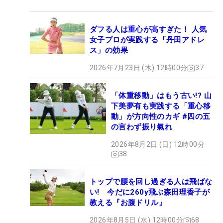
ダフる人は重心が高すぎた！ 人気
女子プロが実践する「丹田アドレ
ス」の効果
2026年7月23日 (木) 12時00分
37
「体重移動」はもう古い!? 山
下美夢有も実践する「重心移
動」が方向性のカギ #四の五
の言わず振り氣れ
2026年8月2日 (日) 12時00分
38
トップで腰を回し過ぎる人は飛ばな
い! 今だに260y飛ぶ森田理香子が
教える『お腹ドリル』
2026年8月5日 (水) 12時00分
68