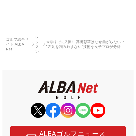
レ
ゴルフ総合サ
ッ
今季すでに2勝！ 髙橋彩華はなぜ曲がらない？
イト ALBA
ス
“左足を踏み込まない”技術を女子プロが分析
Net
ン
ALBAゴルフニュース