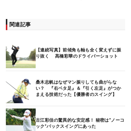
関連記事
【連続写真】前傾角も軸も全く変えずに振
り抜く 髙橋彩華のドライバーショット
桑木志帆はなぜマン振りしても曲がらな
い？ 『右ベタ足』＆『引く左足』がつか
まえる技術だった【優勝者のスイング】
古江彩佳の驚異的な安定感！ 秘密は“ノーコ
ック”バックスイングにあった