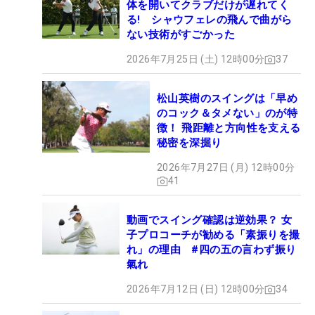
体を開いてクラブだけが遅れてく
る! シャウフェレの飛んで曲がら
ない技術がすごかった
2026年7月25日 (土) 12時00分
37
松山英樹のスイングは「早め
のコック＆タメない」のが特
徴！ 飛距離と方向性を支える
秘密を深掘り
2026年7月27日 (月) 12時00分
41
動画でスイング確認は逆効果？ 女
子プロコーチが勧める「素振りを撮
れ」の理由 #四の五の言わず振り
氣れ
2026年7月12日 (日) 12時00分
34