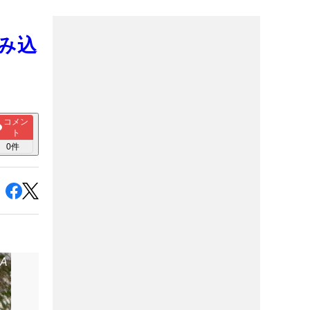
踏み込
コメン
ト
0
件