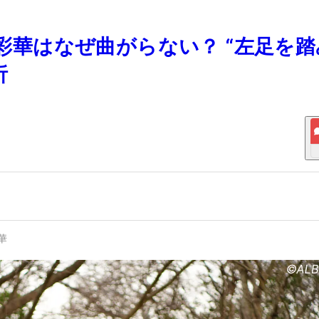
橋彩華はなぜ曲がらない？ “左足を
析
華