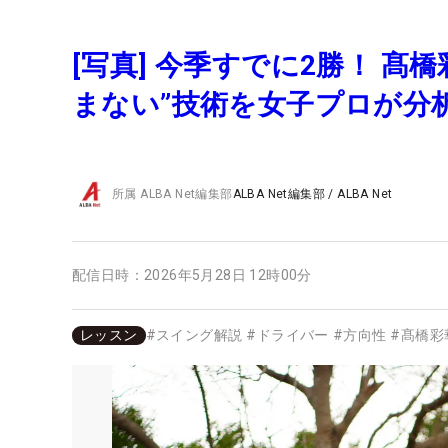
[写真] 今季すでに2勝！ 髙
まない”技術を女子プロが分
所属
ALBA Net編集部
ALBA Net編集部
/
ALBA Net
配信日時：
2026年5月28日 12時00分
レッスン
#
スイング解説
#
ドライバー
#
方向性
#
髙橋彩