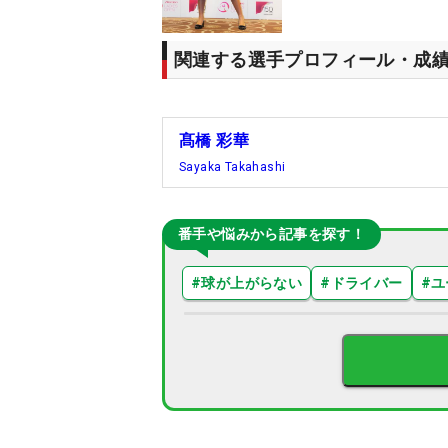
関連する選手プロフィール・成
髙橋 彩華
Sayaka Takahashi
番手や悩みから記事を探す！
#
球が上がらない
#
ドライバー
#
ユ