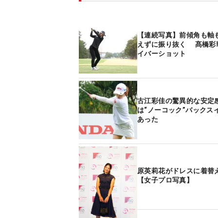
【連続写真】前傾角も軸
えずに振り抜く 髙橋彩
イバーショット
古江彩佳の驚異的な安定感
は“ノーコック”バックス
あった
原英莉花がドレスに着替
【女子プロ写真】