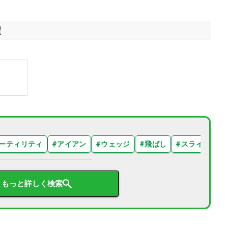
績
ーティリティ
#
アイアン
#
ウェッジ
#
飛ばし
#
スライス
#
もっと詳しく検索