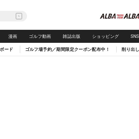
漫画
ゴルフ動画
雑誌出版
ショッピング
SN
ボード
ゴルフ場予約／期間限定クーポン配布中！
削り出