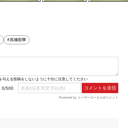
性
#髙橋彩華