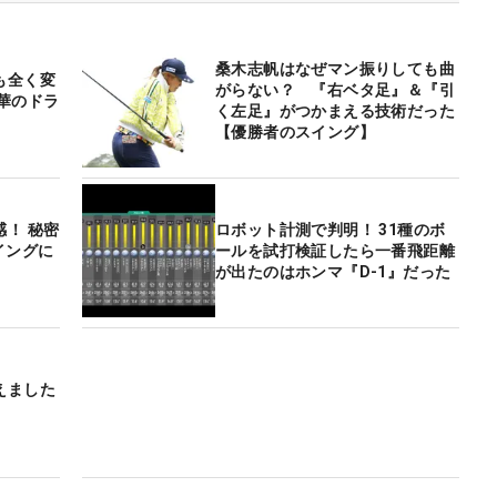
桑木志帆はなぜマン振りしても曲
も全く変
がらない？ 『右ベタ足』＆『引
華のドラ
く左足』がつかまえる技術だった
【優勝者のスイング】
！ 秘密
ロボット計測で判明！ 31種のボ
イングに
ールを試打検証したら一番飛距離
が出たのはホンマ『D-1』だった
えました