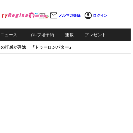
メルマガ登録
ログイン
Sニュース
ゴルフ場予約
連載
プレゼント
しの打感が秀逸 『トゥーロンパター』