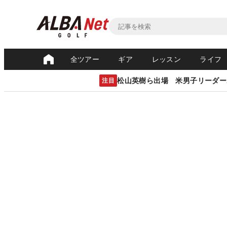
全ツアー
ギア
レッスン
ライフ
松山英樹ら出場 米男子リーダー
注目