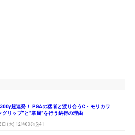
300y超連発！ PGAの猛者と渡り合うC・モリカワ
クグリップ”と”掌屈”を行う納得の理由
6日 (木) 12時00分
41