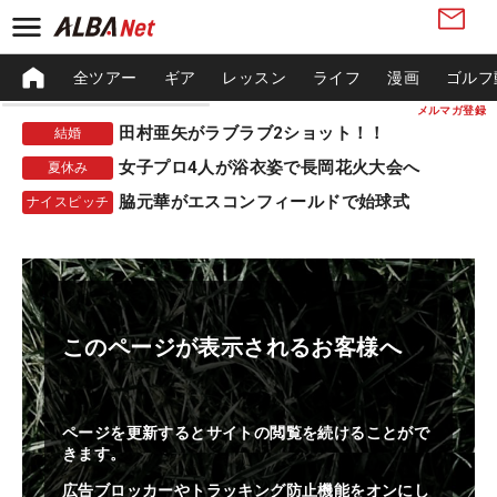
全ツアー
ギア
レッスン
ライフ
漫画
ゴルフ
メルマガ登録
田村亜矢がラブラブ2ショット！！
結婚
女子プロ4人が浴衣姿で長岡花火大会へ
夏休み
脇元華がエスコンフィールドで始球式
ナイスピッチ
このページが表示されるお客様へ
ページを更新するとサイトの閲覧を続けることがで
きます。
広告ブロッカーやトラッキング防止機能をオンにし