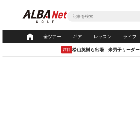
全ツアー
ギア
レッスン
ライフ
松山英樹ら出場 米男子リーダー
注目