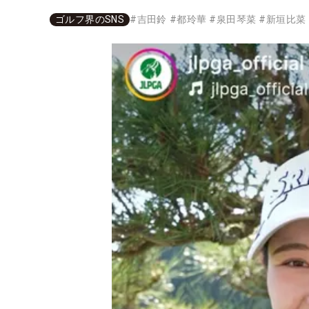
ゴルフ界のSNS
#
吉田鈴
#
都玲華
#
泉田琴菜
#
新垣比菜