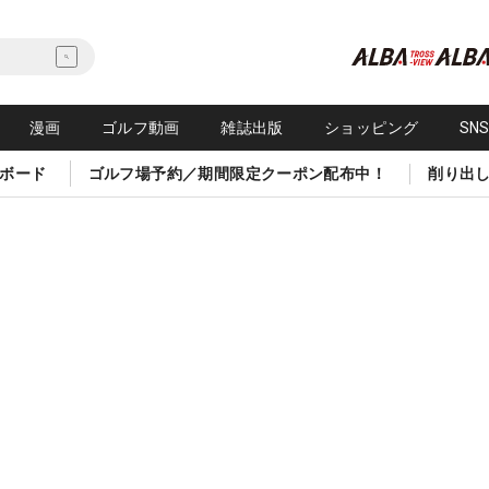
漫画
ゴルフ動画
雑誌出版
ショッピング
SN
ボード
ゴルフ場予約／期間限定クーポン配布中！
削り出