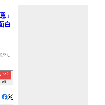
意」
面白
質問し
コメン
ト
0
件