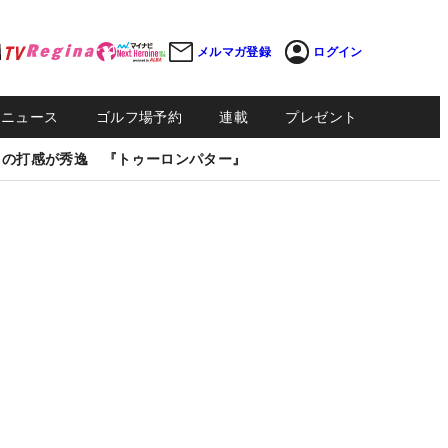
メルマガ登録
ログイン
Sニュース
ゴルフ場予約
連載
プレゼント
しの打感が秀逸 『トゥーロンパター』