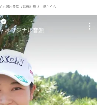
#
尾関彩美悠
#
髙橋彩華
#
小祝さくら