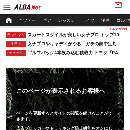
全ツアー
ギア
レッスン
ライフ
漫画
ゴルフ
メルマガ登録
スカートスタイルが美しい女子プロ トップ10
ランキング
女子プロやキャディがやる「ガチの熱中症対策」
注目！
ゴルフバッグ4本飲み込む積載力 トヨタ「RAV4」
チェック
このページが表示されるお客様へ
ページを更新するとサイトの閲覧を続けることがで
きます。
広告ブロッカーやトラッキング防止機能をオンにし