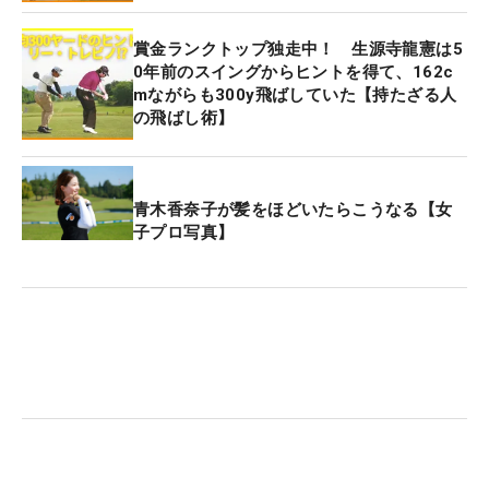
賞金ランクトップ独走中！ 生源寺龍憲は5
0年前のスイングからヒントを得て、162c
mながらも300y飛ばしていた【持たざる人
の飛ばし術】
青木香奈子が髪をほどいたらこうなる【女
子プロ写真】