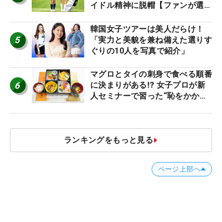
イドル精神に脱帽【ファンが選ぶ
神10】
韓国女子ツアーは美人だらけ！
5
「実力と美貌を兼ね備えた選りす
ぐりの10人を写真で紹介」
マグロとタイの刺身で食べる順番
6
に決まりがある⁉ 女子プロが新
人セミナーで習った“恥をかかな
いマナー”とは？【食事編】
ランキングをもっと見る
ページ上部へ