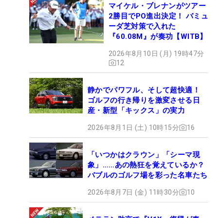
マイケル・ブレナンがツアー
2勝目でPO進出決定！ バミュ
ーダ芝対策で入れた
『60.08M』が奏功【WITB】
2026年8月10日 (月) 19時47分
12
静かでパワフル、そして超快適！
ゴルフの行き帰りを激変させる日
産・新型「キックス」の実力
2026年8月1日 (土) 10時15分
16
「いつかはクラウン」「シーマ現
象」……あの熱狂を覚えているか？
バブルのゴルフ場を彩った名車たち
2026年8月7日 (金) 11時30分
10