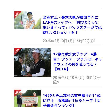
全英女王・桑木志帆が帰国早々に
LANAのライブへ 「叫びまくって
歌いまくって」バックステージでは
嬉しい2ショットも！
2026年8月10日 (月) 14時09分
1
17歳で欧州女子ツアー4勝
目！ アンナ・ファンは、キャ
ロウェイの何を使ってる？
【WITB】
2026年8月10日 (月) 18時00分
9
1620万円上乗せの吉澤柚月が11位
に浮上 菅楓華が1位をキープ【女
子賞金ランキング】