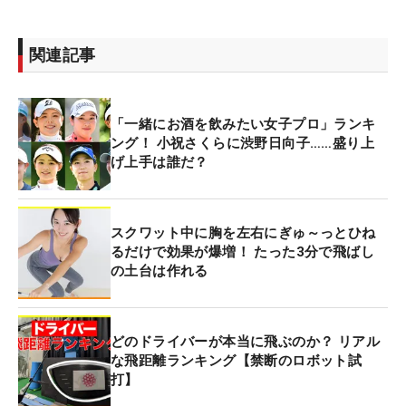
関連記事
「一緒にお酒を飲みたい女子プロ」ランキ
ング！ 小祝さくらに渋野日向子……盛り上
げ上手は誰だ？
スクワット中に胸を左右にぎゅ～っとひね
るだけで効果が爆増！ たった3分で飛ばし
の土台は作れる
どのドライバーが本当に飛ぶのか？ リアル
な飛距離ランキング【禁断のロボット試
打】