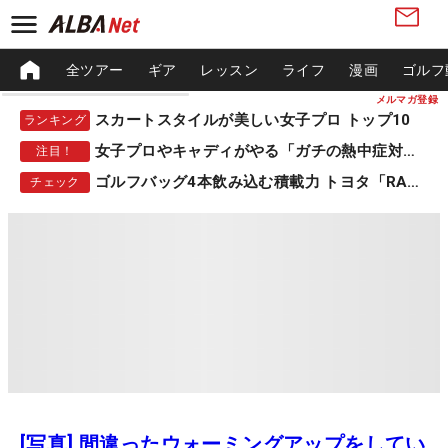
全ツアー
ギア
レッスン
ライフ
漫画
ゴルフ
メルマガ登録
スカートスタイルが美しい女子プロ トップ10
ランキング
女子プロやキャディがやる「ガチの熱中症対策」
注目！
ゴルフバッグ4本飲み込む積載力 トヨタ「RAV4」
チェック
[写真] 間違ったウォーミングアップをしてい