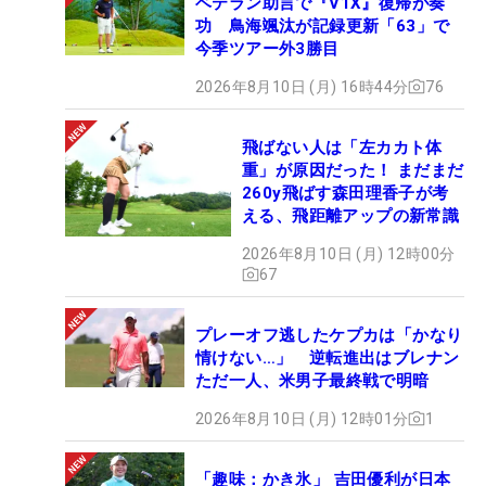
ベテラン助言で『V1X』復帰が奏
功 鳥海颯汰が記録更新「63」で
今季ツアー外3勝目
2026年8月10日 (月) 16時44分
76
飛ばない人は「左カカト体
重」が原因だった！ まだまだ
260y飛ばす森田理香子が考
える、飛距離アップの新常識
2026年8月10日 (月) 12時00分
67
プレーオフ逃したケプカは「かなり
情けない…」 逆転進出はブレナン
ただ一人、米男子最終戦で明暗
2026年8月10日 (月) 12時01分
1
「趣味：かき氷」 吉田優利が日本