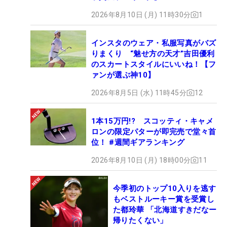
2026年8月10日 (月) 11時30分
1
インスタのウェア・私服写真がバズ
りまくり “魅せ方の天才”吉田優利
のスカートスタイルにいいね！【フ
ァンが選ぶ神10】
2026年8月5日 (水) 11時45分
12
1本15万円!? スコッティ・キャメ
ロンの限定パターが即完売で堂々首
位！ #週間ギアランキング
2026年8月10日 (月) 18時00分
11
今季初のトップ10入りを逃す
もベストルーキー賞を受賞し
た都玲華 「北海道すきだなー
帰りたくない」