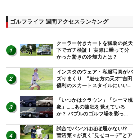
ゴルフライフ 週間アクセスランキング
クーラー付きカートを猛暑の炎天
1
下でガチ検証！ 実際に乗って分
かった驚きの冷却力とは？
インスタのウェア・私服写真がバ
2
ズりまくり “魅せ方の天才”吉田
優利のスカートスタイルにいい
ね！【ファンが選ぶ神10】
「いつかはクラウン」「シーマ現
3
象」……あの熱狂を覚えている
か？ バブルのゴルフ場を彩った
名車たち
試合でパンツはほぼ履かない⁉
4
菅沼菜々が貫く“見せコーデ”とア