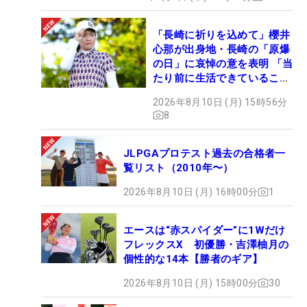
「長崎に祈りを込めて」櫻井
心那が出身地・長崎の「原爆
の日」に哀悼の意を表明 「当
たり前に生活できていること
に感謝」
2026年8月10日 (月) 15時56分
8
JLPGAプロテスト過去の合格者一
覧リスト（2010年〜）
2026年8月10日 (月) 16時00分
1
エースは“赤スパイダー”に1Wだけ
フレックスX 初優勝・吉澤柚月の
個性的な14本【勝者のギア】
2026年8月10日 (月) 15時00分
30