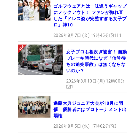
ゴルフウェアとは一味違うギャップ
にノックアウト！ ファンが惚れ直
した「ドレス姿が完璧すぎる女子プ
ロ」神10
2026年8月7日 (金) 19時45分
111
女子プロも相次ぎ被害！ 自動
ブレーキ時代になぜ「信号待
ちの追突事故」は無くならな
いのか？
2026年8月10日 (月) 12時00分
1
進藤大典ジュニア大会が10月に開
催 優勝者にはプロトーナメント出
場権
2026年8月5日 (水) 17時02分
3