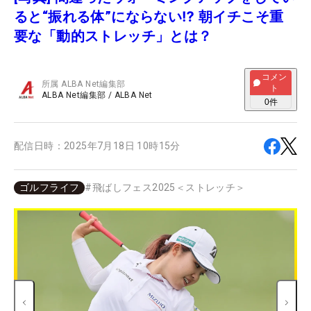
ると“振れる体”にならない⁉ 朝イチこそ重
要な「動的ストレッチ」とは？
コメン
所属
ALBA Net編集部
ト
ALBA Net編集部
/
ALBA Net
0
件
配信日時：
2025年7月18日 10時15分
ゴルフライフ
#
飛ばしフェス2025＜ストレッチ＞