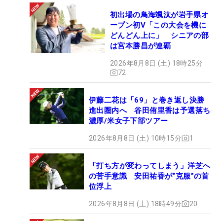
初出場の鳥海颯汰が岩手県オ
ープン初V「この大会を機に
どんどん上に」 シニアの部
は宮本勝昌が連覇
2026年8月8日 (土) 18時25分
72
伊藤二花は「69」と巻き返し決勝
進出圏内へ 谷田侑里香は予選落ち
濃厚/米女子下部ツアー
2026年8月8日 (土) 10時15分
1
「打ち方が変わってしまう」洋芝へ
の苦手意識 安田祐香が“克服”の首
位浮上
2026年8月8日 (土) 18時49分
20