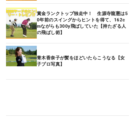
賞金ランクトップ独走中！ 生源寺龍憲は5
0年前のスイングからヒントを得て、162c
mながらも300y飛ばしていた【持たざる人
の飛ばし術】
青木香奈子が髪をほどいたらこうなる【女
子プロ写真】