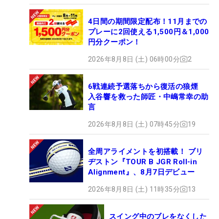
4日間の期間限定配布！11月までの
プレーに2回使える1,500円＆1,000
円分クーポン！
2026年8月8日 (土) 06時00分
2
6戦連続予選落ちから復活の狼煙
入谷響を救った師匠・中嶋常幸の助
言
2026年8月8日 (土) 07時45分
19
全周アライメントを初搭載！ ブリ
ヂストン『TOUR B JGR Roll-in
Alignment』、8月7日デビュー
2026年8月8日 (土) 11時35分
13
スイング中のブレをなくした