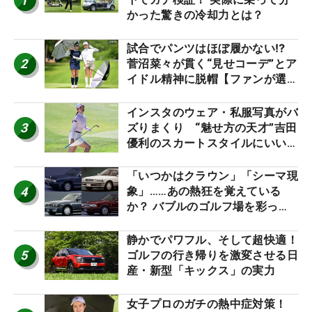
1
かった驚きの冷却力とは？
試合でパンツはほぼ履かない⁉
2
菅沼菜々が貫く“見せコーデ”とア
イドル精神に脱帽【ファンが選ぶ
神10】
インスタのウェア・私服写真がバ
3
ズりまくり “魅せ方の天才”吉田
優利のスカートスタイルにいい
ね！【ファンが選ぶ神10】
「いつかはクラウン」「シーマ現
4
象」……あの熱狂を覚えている
か？ バブルのゴルフ場を彩った
名車たち
静かでパワフル、そして超快適！
5
ゴルフの行き帰りを激変させる日
産・新型「キックス」の実力
女子プロのガチの熱中症対策！