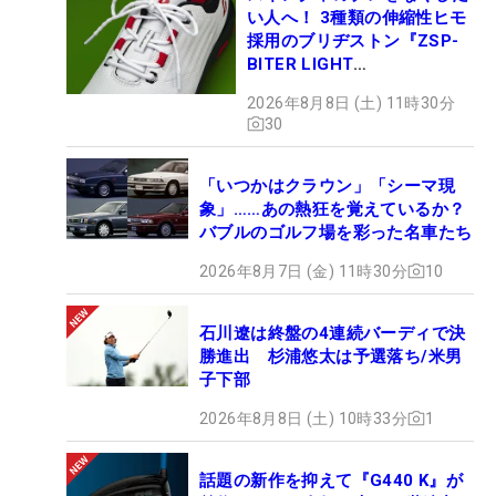
い人へ！ 3種類の伸縮性ヒモ
採用のブリヂストン『ZSP-
BITER LIGHT
MAGICLACE』、8月8日デビ
2026年8月8日 (土) 11時30分
ュー
30
「いつかはクラウン」「シーマ現
象」……あの熱狂を覚えているか？
バブルのゴルフ場を彩った名車たち
2026年8月7日 (金) 11時30分
10
石川遼は終盤の4連続バーディで決
勝進出 杉浦悠太は予選落ち/米男
子下部
2026年8月8日 (土) 10時33分
1
話題の新作を抑えて『G440 K』が