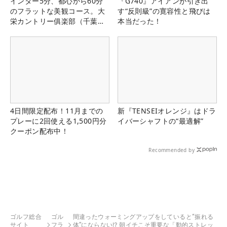
インター5分、都心から60分
『G740』アイアンが引き出
のフラットな美観コース。大
す“反則級”の寛容性と飛びは
栄カントリー俱楽部（千葉
本当だった！
県）
4日間限定配布！11月までの
新『TENSEIオレンジ』はドラ
プレーに2回使える1,500円分
イバーシャフトの“最適解”
クーポン配布中！
Recommended by
ゴルフ総合
ゴル
間違ったウォーミングアップをしていると“振れる
サイト
フラ
体”にならない⁉ 朝イチこそ重要な「動的ストレッ