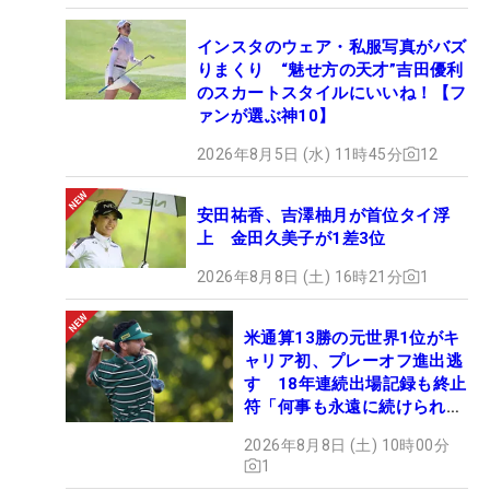
インスタのウェア・私服写真がバズ
りまくり “魅せ方の天才”吉田優利
のスカートスタイルにいいね！【フ
ァンが選ぶ神10】
2026年8月5日 (水) 11時45分
12
安田祐香、吉澤柚月が首位タイ浮
上 金田久美子が1差3位
2026年8月8日 (土) 16時21分
1
米通算13勝の元世界1位がキ
ャリア初、プレーオフ進出逃
す 18年連続出場記録も終止
符「何事も永遠に続けられな
い」
2026年8月8日 (土) 10時00分
1