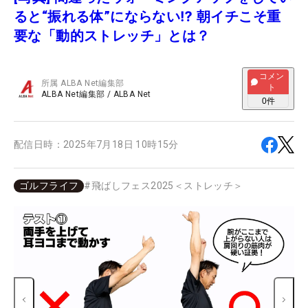
ると“振れる体”にならない⁉ 朝イチこそ重
要な「動的ストレッチ」とは？
コメン
所属
ALBA Net編集部
ト
ALBA Net編集部
/
ALBA Net
0
件
配信日時：
2025年7月18日 10時15分
ゴルフライフ
#
飛ばしフェス2025＜ストレッチ＞