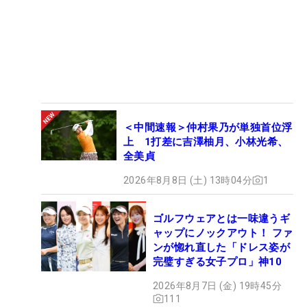
＜中間速報＞仲村果乃が単独首位浮
上 1打差に吉澤柚月、小林光希、
全美貞
2026年8月8日 (土) 13時04分
1
ゴルフウェアとは一味違うギ
ャップにノックアウト！ ファ
ンが惚れ直した「ドレス姿が
完璧すぎる女子プロ」神10
2026年8月7日 (金) 19時45分
111