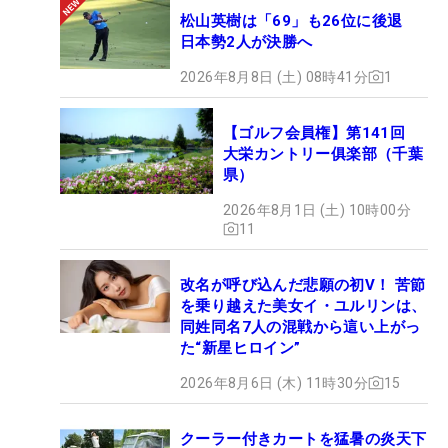
松山英樹は「69」も26位に後退
日本勢2人が決勝へ
2026年8月8日 (土) 08時41分
1
【ゴルフ会員権】第141回
大栄カントリー俱楽部（千葉
県）
2026年8月1日 (土) 10時00分
11
改名が呼び込んだ悲願の初V！ 苦節
を乗り越えた美女イ・ユルリンは、
同姓同名7人の混戦から這い上がっ
た“新星ヒロイン”
2026年8月6日 (木) 11時30分
15
クーラー付きカートを猛暑の炎天下