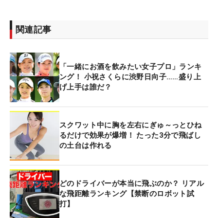
関連記事
「一緒にお酒を飲みたい女子プロ」ランキ
ング！ 小祝さくらに渋野日向子……盛り上
げ上手は誰だ？
スクワット中に胸を左右にぎゅ～っとひね
るだけで効果が爆増！ たった3分で飛ばし
の土台は作れる
どのドライバーが本当に飛ぶのか？ リアル
な飛距離ランキング【禁断のロボット試
打】