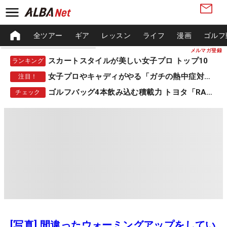
全ツアー
ギア
レッスン
ライフ
漫画
ゴルフ
メルマガ登録
スカートスタイルが美しい女子プロ トップ10
ランキング
女子プロやキャディがやる「ガチの熱中症対策」
注目！
ゴルフバッグ4本飲み込む積載力 トヨタ「RAV4」
チェック
[写真] 間違ったウォーミングアップをしてい