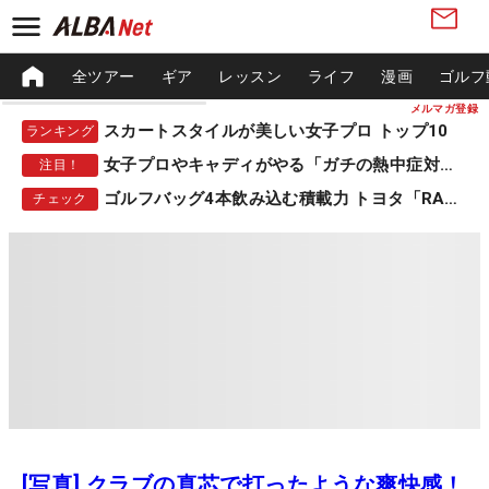
全ツアー
ギア
レッスン
ライフ
漫画
ゴルフ
メルマガ登録
スカートスタイルが美しい女子プロ トップ10
ランキング
女子プロやキャディがやる「ガチの熱中症対策」
注目！
ゴルフバッグ4本飲み込む積載力 トヨタ「RAV4」
チェック
[写真] クラブの真芯で打ったような爽快感！