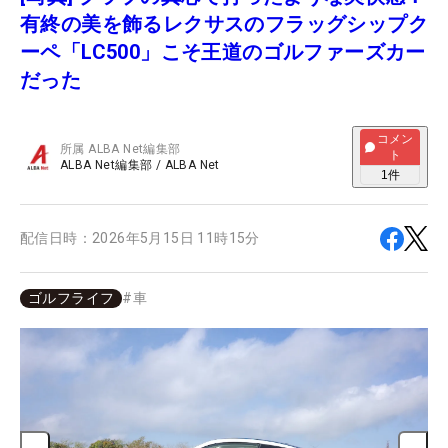
有終の美を飾るレクサスのフラッグシップク
ーペ「LC500」こそ王道のゴルファーズカー
だった
コメン
所属
ALBA Net編集部
ト
ALBA Net編集部
/
ALBA Net
1
件
配信日時：
2026年5月15日 11時15分
ゴルフライフ
#
車