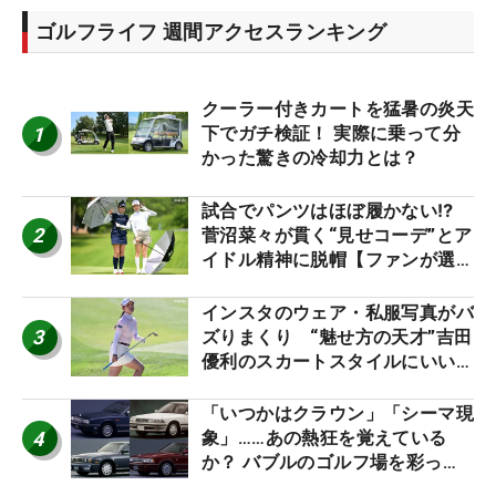
ゴルフライフ 週間アクセスランキング
クーラー付きカートを猛暑の炎天
1
下でガチ検証！ 実際に乗って分
かった驚きの冷却力とは？
試合でパンツはほぼ履かない⁉
2
菅沼菜々が貫く“見せコーデ”とア
イドル精神に脱帽【ファンが選ぶ
神10】
インスタのウェア・私服写真がバ
3
ズりまくり “魅せ方の天才”吉田
優利のスカートスタイルにいい
ね！【ファンが選ぶ神10】
「いつかはクラウン」「シーマ現
4
象」……あの熱狂を覚えている
か？ バブルのゴルフ場を彩った
名車たち