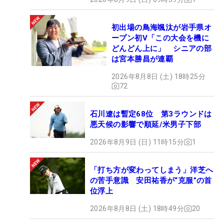
初出場の鳥海颯汰が岩手県オ
ープン初V「この大会を機に
どんどん上に」 シニアの部
は宮本勝昌が連覇
2026年8月8日 (土) 18時25分
72
石川遼は暫定68位 第3ラウンドは
悪天候の影響で順延/米男子下部
2026年8月9日 (日) 11時15分
1
「打ち方が変わってしまう」洋芝へ
の苦手意識 安田祐香が“克服”の首
位浮上
2026年8月8日 (土) 18時49分
20