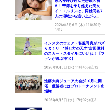
改名が呼び込んだ悲願の初
V！ 苦節を乗り越えた美女
イ・ユルリンは、同姓同名7
人の混戦から這い上がっ
た“新星ヒロイン”
2026年8月6日 (木) 11時30分
15
インスタのウェア・私服写真がバズ
りまくり “魅せ方の天才”吉田優利
のスカートスタイルにいいね！【フ
ァンが選ぶ神10】
2026年8月5日 (水) 11時45分
12
進藤大典ジュニア大会が10月に開
催 優勝者にはプロトーナメント出
場権
2026年8月5日 (水) 17時02分
3