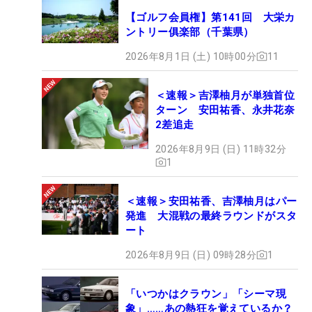
【ゴルフ会員権】第141回 大栄カ
ントリー俱楽部（千葉県）
2026年8月1日 (土) 10時00分
11
＜速報＞吉澤柚月が単独首位
ターン 安田祐香、永井花奈
2差追走
2026年8月9日 (日) 11時32分
1
＜速報＞安田祐香、吉澤柚月はパー
発進 大混戦の最終ラウンドがスタ
ート
2026年8月9日 (日) 09時28分
1
「いつかはクラウン」「シーマ現
象」……あの熱狂を覚えているか？