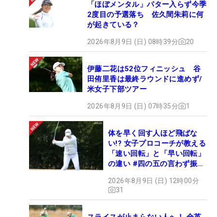
「ほぼメンタル」パター入らず今季
2度目の予選落ち 佐久間朱莉に何
が起きている？
2026年8月9日 (日) 08時39分
20
伊藤二花は52位フィニッシュ 谷
田侑里香は最終ラウンドに進めず/
米女子下部ツアー
2026年8月9日 (日) 07時35分
1
体を早く回す人ほど飛ばな
い!? 女子プロコーチが教える
「速い回転」と「早い回転」
の違い #四の五の言わず振り
氣れ
2026年8月9日 (日) 12時00分
31
スライスが止まらない人へ！ 全英