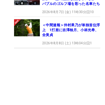
バブルのゴルフ場を彩った名車たち
2026年8月7日 (金) 11時30分
10
＜中間速報＞仲村果乃が単独首位浮
上 1打差に吉澤柚月、小林光希、
全美貞
2026年8月8日 (土) 13時04分
1