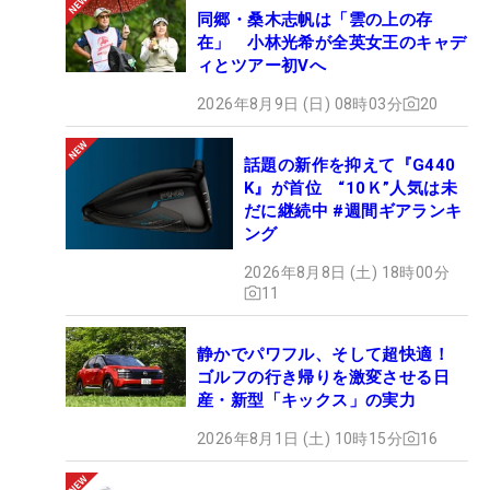
同郷・桑木志帆は「雲の上の存
在」 小林光希が全英女王のキャデ
ィとツアー初Vへ
2026年8月9日 (日) 08時03分
20
話題の新作を抑えて『G440
K』が首位 “10Ｋ”人気は未
だに継続中 #週間ギアランキ
ング
2026年8月8日 (土) 18時00分
11
静かでパワフル、そして超快適！
ゴルフの行き帰りを激変させる日
産・新型「キックス」の実力
2026年8月1日 (土) 10時15分
16