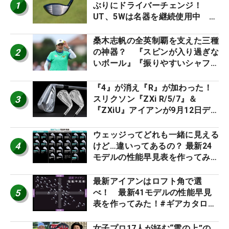
1
ぶりにドライバーチェンジ！
UT、5Wは名器を継続使用中 #
男子プロセッティング
桑木志帆の全英制覇を支えた三種
2
の神器？ 『スピンが入り過ぎな
いボール』『振りやすいシャフ
ト』『真っすぐ飛ぶドライバ
ー』 #女子プロセッティング
『4』が消え『R』が加わった！
3
スリクソン『ZXi R/5/7』＆
『ZXiU』アイアンが9月12日デ
ビュー
ウェッジってどれも一緒に見える
4
けど…違いってあるの？ 最新24
モデルの性能早見表を作ってみ
た #ギアカタログ2026
最新アイアンはロフト角で選
5
べ！ 最新41モデルの性能早見
表を作ってみた！#ギアカタログ
2026
女子プロ17人が好む“雲の上”の