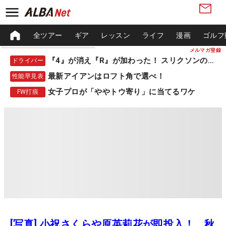
全ツアー
ギア
レッスン
ライフ
漫画
ゴルフ
メルマガ登録
『4』が消え『R』が加わった！ スリクソンの新作
ドライバー
最新アイアンはロフト角で選べ！
性能早見表
女子プロが「ややトウ寄り」に当てるワケ
FW打痕
[写真] 小祝さくらや原英莉花が即投入！ 秋