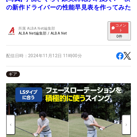
の新作ドライバーの性能早見表を作ってみた
コメン
所属
ALBA Net編集部
ト
ALBA Net編集部
/
ALBA Net
0
件
配信日時：
2024年11月12日 11時00分
ギア