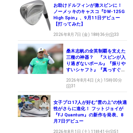
お助けドルフィンが激スピンに！
ノーメッキのキャスコ『DW-125G
High Spin』、9月11日デビュー
【打ってみた】
2026年8月7日 (金) 18時36分
33
桑木志帆の全英制覇を支えた
三種の神器？ 『スピンが入
り過ぎないボール』『振りや
すいシャフト』『真っすぐ飛
ぶドライバー』 #女子プロ
2026年8月4日 (火) 15時00分
セッティング
31
女子プロ17人が好む“雲の上”の快適
性がさらに進化！ フットジョイが
『FJ Quantum』の新作を発表、8
月7日デビュー
2026年8月1日 (土) 11時41分
51