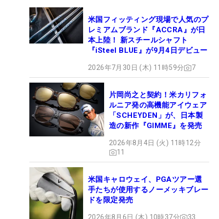
米国フィッティング現場で人気のプ
レミアムブランド『ACCRA』が日
本上陸！ 新スチールシャフト
『iSteel BLUE』が9月4日デビュー
2026年7月30日 (木) 11時59分
7
片岡尚之と契約！米カリフォ
ルニア発の高機能アイウェア
「SCHEYDEN」が、日本製
造の新作『GIMME』を発売
2026年8月4日 (火) 11時12分
11
米国キャロウェイ、PGAツアー選
手たちが使用するノーメッキブレー
ドを限定発売
2026年8月6日 (木) 10時37分
33