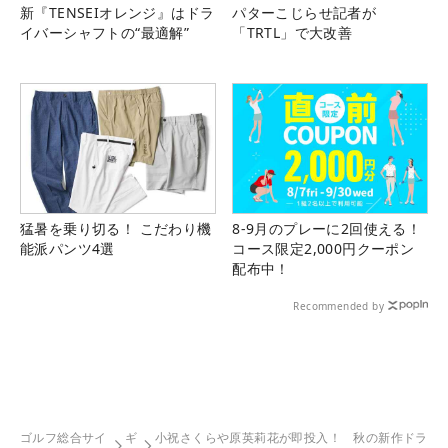
新『TENSEIオレンジ』はドラ
パターこじらせ記者が
イバーシャフトの“最適解”
「TRTL」で大改善
猛暑を乗り切る！ こだわり機
8-9月のプレーに2回使える！
能派パンツ4選
コース限定2,000円クーポン
配布中！
Recommended by
ゴルフ総合サイ
ギ
小祝さくらや原英莉花が即投入！ 秋の新作ドラ