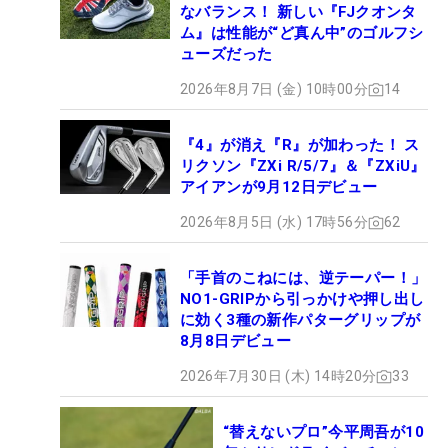
なバランス！ 新しい『FJクオンタ
ム』は性能が“ど真ん中”のゴルフシ
ューズだった
2026年8月7日 (金) 10時00分
14
『4』が消え『R』が加わった！ ス
リクソン『ZXi R/5/7』＆『ZXiU』
アイアンが9月12日デビュー
2026年8月5日 (水) 17時56分
62
「手首のこねには、逆テーパー！」
NO1-GRIPから引っかけや押し出し
に効く3種の新作パターグリップが
8月8日デビュー
2026年7月30日 (木) 14時20分
33
“替えないプロ”今平周吾が10