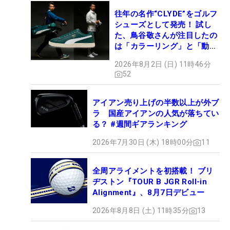
往年の名作“CLYDE”をゴルフ
シューズとして発売！ 試し
た、鳥谷敬さんが注目したの
は「カラーリング」と「動き
やすさ」
2026年8月2日 (日) 11時46分
52
アイアン売り上げの半数以上が外ブ
ラ 国産アイアンの人気が落ちてい
る？ #週間ギアランキング
2026年7月30日 (木) 18時00分
11
全周アライメントを初搭載！ ブリ
ヂストン『TOUR B JGR Roll-in
Alignment』、8月7日デビュー
2026年8月8日 (土) 11時35分
13