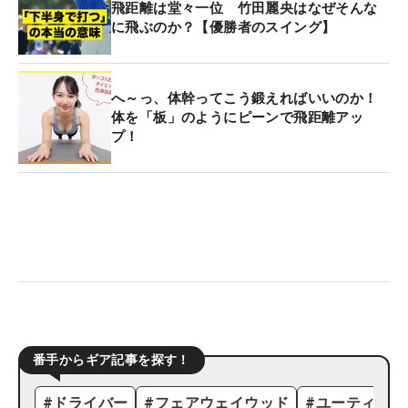
飛距離は堂々一位 竹田麗央はなぜそんな
に飛ぶのか？【優勝者のスイング】
へ～っ、体幹ってこう鍛えればいいのか！
体を「板」のようにピーンで飛距離アッ
プ！
番手からギア記事を探す！
#
ドライバー
#
フェアウェイウッド
#
ユーティリテ