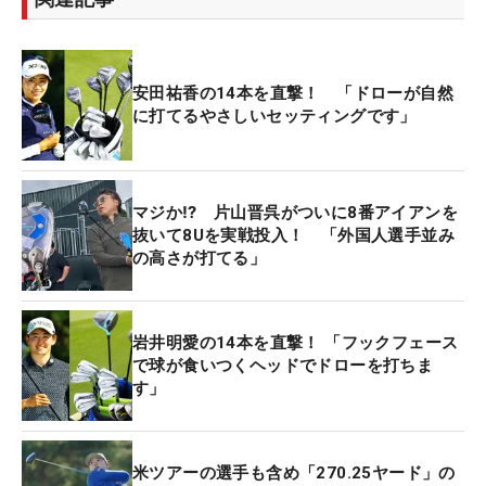
安田祐香の14本を直撃！ 「ドローが自然
に打てるやさしいセッティングです」
マジか⁉ 片山晋呉がついに8番アイアンを
抜いて8Uを実戦投入！ 「外国人選手並み
の高さが打てる」
岩井明愛の14本を直撃！ 「フックフェース
で球が食いつくヘッドでドローを打ちま
す」
米ツアーの選手も含め「270.25ヤード」の