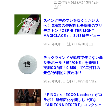
2026年8月6日 (木) 13時42分
33
スイング中のブレをなくしたい人
へ！ 3種類の伸縮性ヒモ採用のブリ
ヂストン『ZSP-BITER LIGHT
MAGICLACE』、8月8日デビュー
2026年8月8日 (土) 11時30分
30
テックウインドが競技で使えない高
反発ボール『飛びONE』を発売！
実測COR値「0.850」で“二打目の
景色”が劇的に変わる!?
2026年8月3日 (月) 13時51分
12
「PING」×「ECCO Leather」がコ
ラボ！ 経年変化を楽しむ上質な
『ARIZONA DESERT』コレクショ