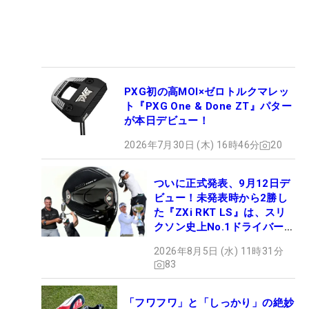
PXG初の高MOI×ゼロトルクマレッ
ト『PXG One & Done ZT』パター
が本日デビュー！
2026年7月30日 (木) 16時46分
20
ついに正式発表、9月12日デ
ビュー！未発表時から2勝し
た『ZXi RKT LS』は、スリ
クソン史上No.1ドライバー!?
【打ってみた】
2026年8月5日 (水) 11時31分
83
「フワフワ」と「しっかり」の絶妙