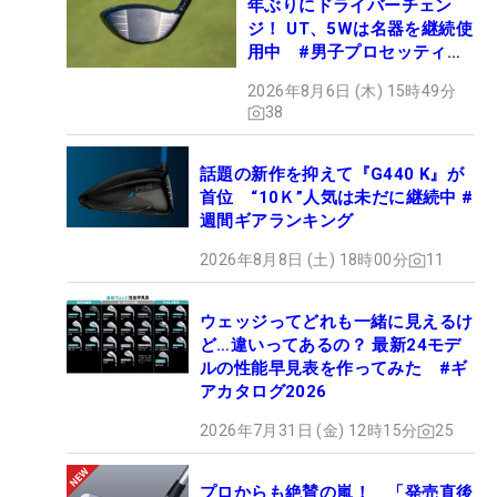
年ぶりにドライバーチェン
ジ！ UT、5Wは名器を継続使
用中 #男子プロセッティン
グ
2026年8月6日 (木) 15時49分
38
話題の新作を抑えて『G440 K』が
首位 “10Ｋ”人気は未だに継続中 #
週間ギアランキング
2026年8月8日 (土) 18時00分
11
ウェッジってどれも一緒に見えるけ
ど…違いってあるの？ 最新24モデ
ルの性能早見表を作ってみた #ギ
アカタログ2026
2026年7月31日 (金) 12時15分
25
プロからも絶賛の嵐！ 「発売直後