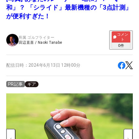
和」？ 「シライド」最新機種の「3点計測」
が便利すぎた！
コメン
所属
ゴルフライター
ト
田辺直喜
/
Naoki Tanabe
0
件
配信日時：
2024年6月13日 12時00分
ギア
PR記事