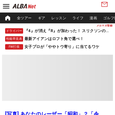
全ツアー
ギア
レッスン
ライフ
漫画
ゴルフ
メルマガ登録
『4』が消え『R』が加わった！ スリクソンの新作
ドライバー
最新アイアンはロフト角で選べ！
性能早見表
女子プロが「ややトウ寄り」に当てるワケ
FW打痕
[写真] あなたのレーザー「昭和」？「令