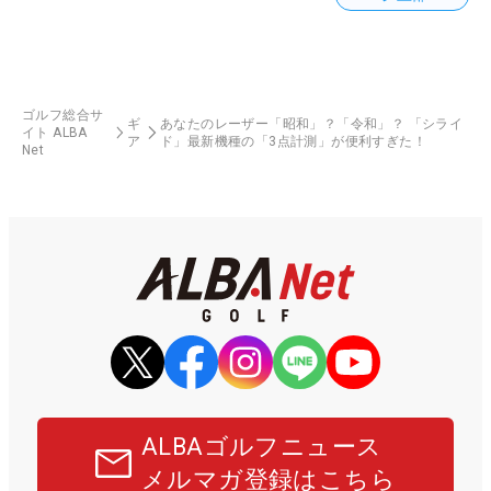
ゴルフ総合サ
ギ
あなたのレーザー「昭和」？「令和」？ 「シライ
イト ALBA
ア
ド」最新機種の「3点計測」が便利すぎた！
Net
ALBAゴルフニュース
メルマガ登録はこちら