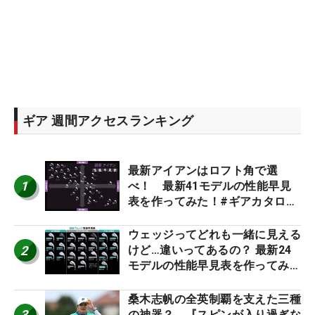
ギア 週間アクセスランキング
最新アイアンはロフト角で選
1
べ！ 最新41モデルの性能早見
表を作ってみた！#ギアカタログ
2026
ウェッジってどれも一緒に見える
2
けど…違いってあるの？ 最新24
モデルの性能早見表を作ってみ
た #ギアカタログ2026
桑木志帆の全英制覇を支えた三種
3
の神器？ 『スピンが入り過ぎな