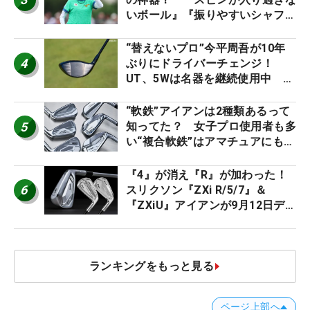
いボール』『振りやすいシャフ
ト』『真っすぐ飛ぶドライバ
ー』 #女子プロセッティング
“替えないプロ”今平周吾が10年
4
ぶりにドライバーチェンジ！
UT、5Wは名器を継続使用中 #
男子プロセッティング
“軟鉄”アイアンは2種類あるって
5
知ってた？ 女子プロ使用者も多
い“複合軟鉄”はアマチュアにもオ
ススメ！
『4』が消え『R』が加わった！
6
スリクソン『ZXi R/5/7』＆
『ZXiU』アイアンが9月12日デ
ビュー
ランキングをもっと見る
ページ上部へ