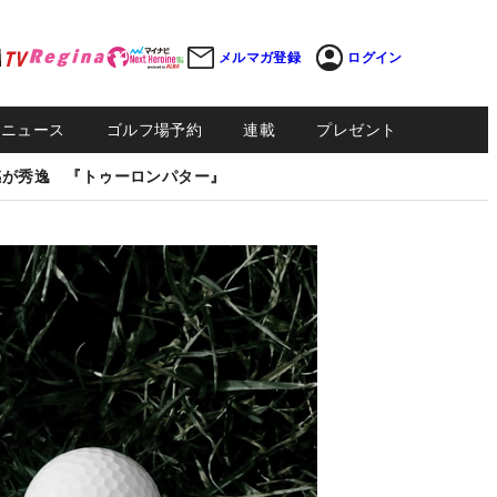
メルマガ登録
ログイン
Sニュース
ゴルフ場予約
連載
プレゼント
感が秀逸 『トゥーロンパター』