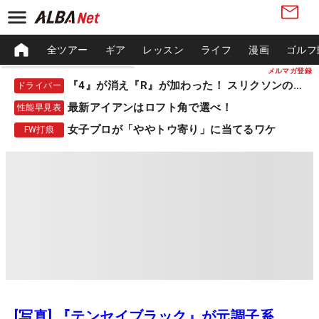
全ツアー
ギア
レッスン
ライフ
漫画
ゴルフ
メルマガ登録
『4』が消え『R』が加わった！ スリクソンの新作
ドライバー
最新アイアンはロフト角で選べ！
性能早見表
女子プロが「ややトウ寄り」に当てるワケ
FW打痕
[写真] 『テンセイブラック』が元調子系