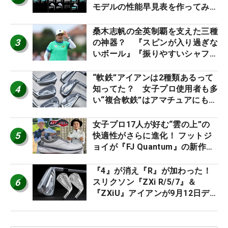
モデルの性能早見表を作ってみ
た #ギアカタログ2026
桑木志帆の全英制覇を支えた三種
3
の神器？ 『スピンが入り過ぎな
いボール』『振りやすいシャフ
ト』『真っすぐ飛ぶドライバ
ー』 #女子プロセッティング
“軟鉄”アイアンは2種類あるって
4
知ってた？ 女子プロ使用者も多
い“複合軟鉄”はアマチュアにもオ
ススメ！
女子プロ17人が好む“雲の上”の
5
快適性がさらに進化！ フットジ
ョイが『FJ Quantum』の新作を
発表、8月7日デビュー
『4』が消え『R』が加わった！
6
スリクソン『ZXi R/5/7』＆
『ZXiU』アイアンが9月12日デ
ビュー