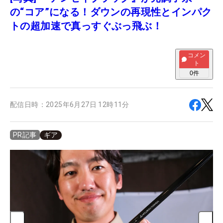
の“コア”になる！ダウンの再現性とインパク
トの超加速で真っすぐぶっ飛ぶ！
コメン
ト
0
件
配信日時：
2025年6月27日 12時11分
ギア
PR記事