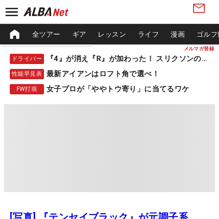
全ツアー
ギア
レッスン
ライフ
漫画
ゴルフ
メルマガ登録
『4』が消え『R』が加わった！ スリクソンの新作
ドライバー
最新アイアンはロフト角で選べ！
性能早見表
女子プロが「ややトウ寄り」に当てるワケ
FW打痕
[写真] 『テンセイブラック』が元調子系