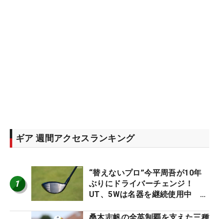
ギア 週間アクセスランキング
“替えないプロ”今平周吾が10年
1
ぶりにドライバーチェンジ！
UT、5Wは名器を継続使用中 #
男子プロセッティング
桑木志帆の全英制覇を支えた三種