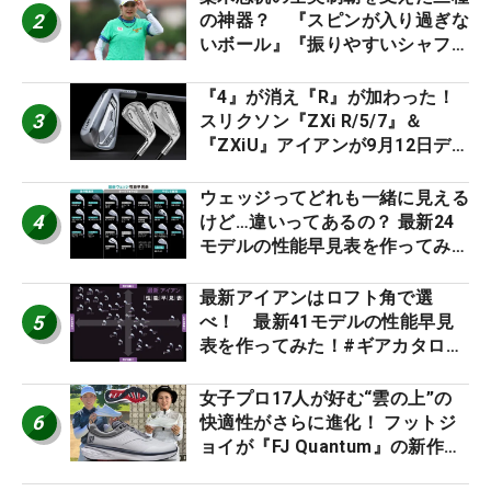
2
の神器？ 『スピンが入り過ぎな
いボール』『振りやすいシャフ
ト』『真っすぐ飛ぶドライバ
ー』 #女子プロセッティング
『4』が消え『R』が加わった！
3
スリクソン『ZXi R/5/7』＆
『ZXiU』アイアンが9月12日デ
ビュー
ウェッジってどれも一緒に見える
4
けど…違いってあるの？ 最新24
モデルの性能早見表を作ってみ
た #ギアカタログ2026
最新アイアンはロフト角で選
5
べ！ 最新41モデルの性能早見
表を作ってみた！#ギアカタログ
2026
女子プロ17人が好む“雲の上”の
6
快適性がさらに進化！ フットジ
ョイが『FJ Quantum』の新作を
発表、8月7日デビュー