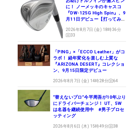
お助けドルフィンが激スピン
に！ ノーメッキのキャスコ
『DW-125G High Spin』、9
月11日デビュー【打ってみ
た】
2026年8月7日 (金) 18時36分
33
「PING」×「ECCO Leather」がコ
ラボ！ 経年変化を楽しむ上質な
『ARIZONA DESERT』コレクショ
ン、9月15日限定デビュー
2026年8月7日 (金) 14時28分
64
“替えないプロ”今平周吾が10年ぶり
にドライバーチェンジ！ UT、5W
は名器を継続使用中 #男子プロセ
ッティング
2026年8月6日 (木) 15時49分
38