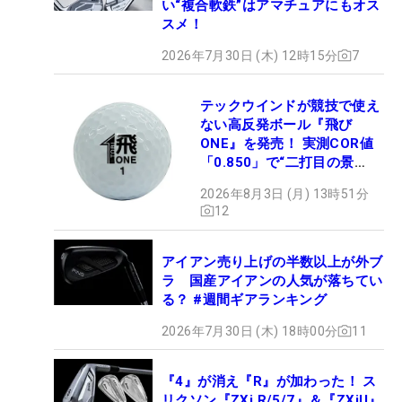
い“複合軟鉄”はアマチュアにもオス
スメ！
2026年7月30日 (木) 12時15分
7
テックウインドが競技で使え
ない高反発ボール『飛び
ONE』を発売！ 実測COR値
「0.850」で“二打目の景
色”が劇的に変わる!?
2026年8月3日 (月) 13時51分
12
アイアン売り上げの半数以上が外ブ
ラ 国産アイアンの人気が落ちてい
る？ #週間ギアランキング
2026年7月30日 (木) 18時00分
11
『4』が消え『R』が加わった！ ス
リクソン『ZXi R/5/7』＆『ZXiU』