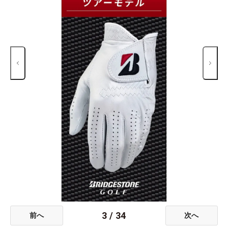
3
/
34
前へ
次へ