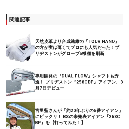
関連記事
天然皮革より合成繊維の『TOUR NANO』
の方が実は薄くてプロにも人気だった！ブ
リヂストンがグローブ5機種を刷新
専用開発の『DUAL FLOW』シャフトも秀
逸！ ブリヂストン『258CBP』アイアン、3
月7日デビュー
宮里藍さんが「約20年ぶりの5番アイアン」
にビックリ！ BSの未発表アイアン『258C
BP』を【打ってみた！】