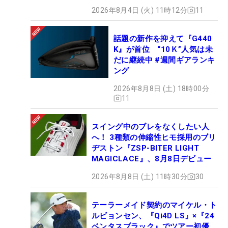
2026年8月4日 (火) 11時12分
11
話題の新作を抑えて『G440
K』が首位 “10Ｋ”人気は未
だに継続中 #週間ギアランキ
ング
2026年8月8日 (土) 18時00分
11
スイング中のブレをなくしたい人
へ！ 3種類の伸縮性ヒモ採用のブリ
ヂストン『ZSP-BITER LIGHT
MAGICLACE』、8月8日デビュー
2026年8月8日 (土) 11時30分
30
テーラーメイド契約のマイケル・ト
ルビョンセン、『Qi4D LS』×『24
ベンタスブラック』でツアー初優