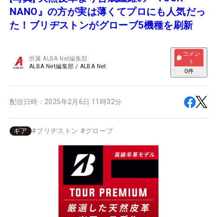
NANO』の方が実は薄くてプロにも人気だっ
た！ブリヂストンがグローブ5機種を刷新
コメン
所属
ALBA Net編集部
ト
ALBA Net編集部
/
ALBA Net
0
件
配信日時：
2025年2月6日 11時32分
ギア
#
ブリヂストン
#
グローブ