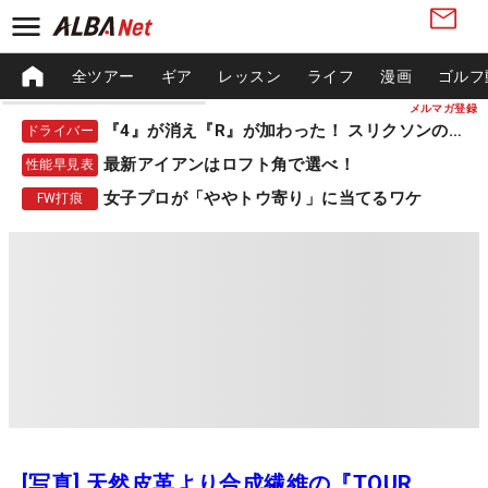
全ツアー
ギア
レッスン
ライフ
漫画
ゴルフ
メルマガ登録
『4』が消え『R』が加わった！ スリクソンの新作
ドライバー
最新アイアンはロフト角で選べ！
性能早見表
女子プロが「ややトウ寄り」に当てるワケ
FW打痕
[写真] 天然皮革より合成繊維の『TOUR