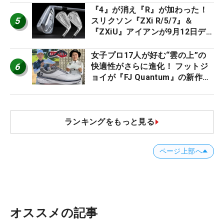
『4』が消え『R』が加わった！
5
スリクソン『ZXi R/5/7』＆
『ZXiU』アイアンが9月12日デ
ビュー
女子プロ17人が好む“雲の上”の
6
快適性がさらに進化！ フットジ
ョイが『FJ Quantum』の新作を
発表、8月7日デビュー
ランキングをもっと見る
ページ上部へ
オススメの記事