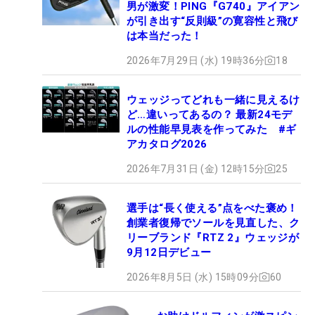
男が激変！PING『G740』アイアン
が引き出す“反則級”の寛容性と飛び
は本当だった！
2026年7月29日 (水) 19時36分
18
ウェッジってどれも一緒に見えるけ
ど…違いってあるの？ 最新24モデ
ルの性能早見表を作ってみた #ギ
アカタログ2026
2026年7月31日 (金) 12時15分
25
選手は“長く使える”点をべた褒め！
創業者復帰でソールを見直した、ク
リーブランド『RTZ 2』ウェッジが
9月12日デビュー
2026年8月5日 (水) 15時09分
60