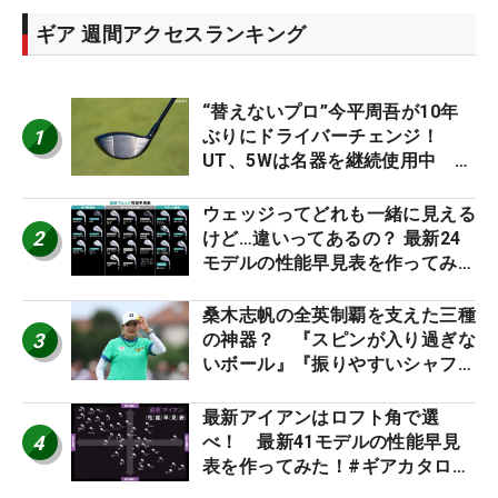
ギア 週間アクセスランキング
“替えないプロ”今平周吾が10年
1
ぶりにドライバーチェンジ！
UT、5Wは名器を継続使用中 #
男子プロセッティング
ウェッジってどれも一緒に見える
2
けど…違いってあるの？ 最新24
モデルの性能早見表を作ってみ
た #ギアカタログ2026
桑木志帆の全英制覇を支えた三種
3
の神器？ 『スピンが入り過ぎな
いボール』『振りやすいシャフ
ト』『真っすぐ飛ぶドライバ
ー』 #女子プロセッティング
最新アイアンはロフト角で選
4
べ！ 最新41モデルの性能早見
表を作ってみた！#ギアカタログ
2026