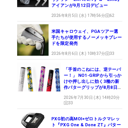
アイアンが9月12日デビュー
2026年8月5日 (水) 17時56分
62
米国キャロウェイ、PGAツアー選
手たちが使用するノーメッキブレー
ドを限定発売
2026年8月6日 (木) 10時37分
33
「手首のこねには、逆テーパ
ー！」 NO1-GRIPから引っか
けや押し出しに効く3種の新
作パターグリップが8月8日デ
ビュー
2026年7月30日 (木) 14時20分
33
PXG初の高MOI×ゼロトルクマレッ
ト『PXG One & Done ZT』パター