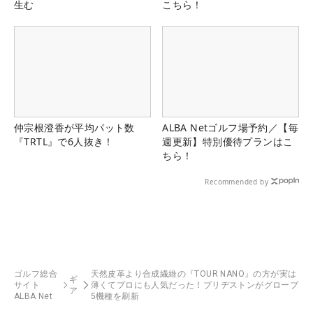
生む
こちら！
仲宗根澄香が平均パット数
ALBA Netゴルフ場予約／【毎
『TRTL』で6人抜き！
週更新】特別優待プランはこ
ちら！
Recommended by
ゴルフ総合
天然皮革より合成繊維の『TOUR NANO』の方が実は
ギ
サイト
薄くてプロにも人気だった！ブリヂストンがグローブ
ア
ALBA Net
5機種を刷新