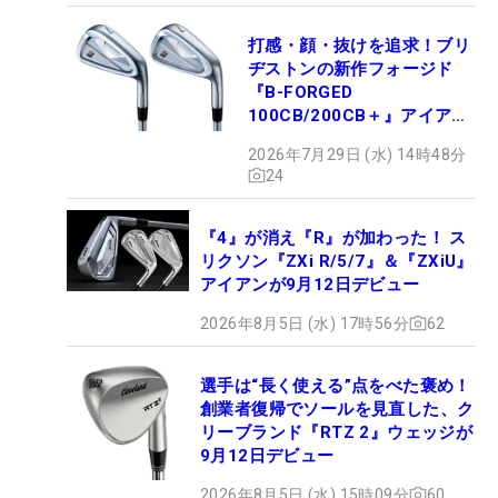
打感・顔・抜けを追求！ブリ
ヂストンの新作フォージド
『B-FORGED
100CB/200CB＋』アイアン
が9月4日デビュー
2026年7月29日 (水) 14時48分
24
『4』が消え『R』が加わった！ ス
リクソン『ZXi R/5/7』＆『ZXiU』
アイアンが9月12日デビュー
2026年8月5日 (水) 17時56分
62
選手は“長く使える”点をべた褒め！
創業者復帰でソールを見直した、ク
リーブランド『RTZ 2』ウェッジが
9月12日デビュー
2026年8月5日 (水) 15時09分
60