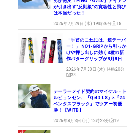
男が激変！PING『G740』アイアン
が引き出す“反則級”の寛容性と飛び
は本当だった！
2026年7月29日 (水) 19時36分
18
「手首のこねには、逆テーパ
ー！」 NO1-GRIPから引っか
けや押し出しに効く3種の新
作パターグリップが8月8日デ
ビュー
2026年7月30日 (木) 14時20分
33
テーラーメイド契約のマイケル・ト
ルビョンセン、『Qi4D LS』×『24
ベンタスブラック』でツアー初優
勝！【WITB】
2026年8月3日 (月) 12時23分
19