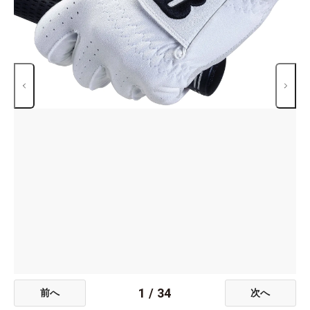
1
/
34
前へ
次へ