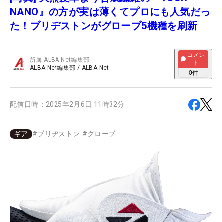
NANO』の方が実は薄くてプロにも人気だっ
た！ブリヂストンがグローブ5機種を刷新
コメン
所属
ALBA Net編集部
ト
ALBA Net編集部
/
ALBA Net
0
件
配信日時：
2025年2月6日 11時32分
ギア
#
ブリヂストン
#
グローブ