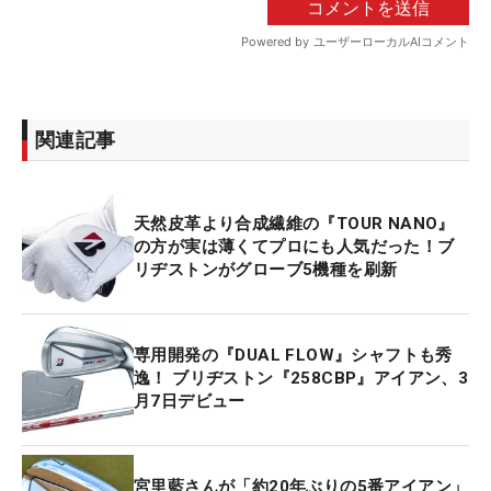
関連記事
天然皮革より合成繊維の『TOUR NANO』
の方が実は薄くてプロにも人気だった！ブ
リヂストンがグローブ5機種を刷新
専用開発の『DUAL FLOW』シャフトも秀
逸！ ブリヂストン『258CBP』アイアン、3
月7日デビュー
宮里藍さんが「約20年ぶりの5番アイアン」