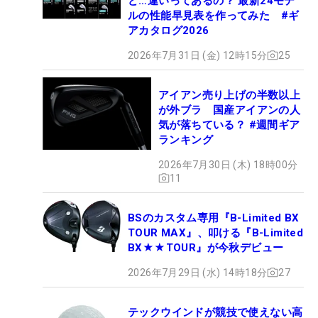
ど…違いってあるの？ 最新24モデ
ルの性能早見表を作ってみた #ギ
アカタログ2026
2026年7月31日 (金) 12時15分
25
アイアン売り上げの半数以上
が外ブラ 国産アイアンの人
気が落ちている？ #週間ギア
ランキング
2026年7月30日 (木) 18時00分
11
BSのカスタム専用『B-Limited BX
TOUR MAX』、叩ける『B-Limited
BX★★TOUR』が今秋デビュー
2026年7月29日 (水) 14時18分
27
テックウインドが競技で使えない高