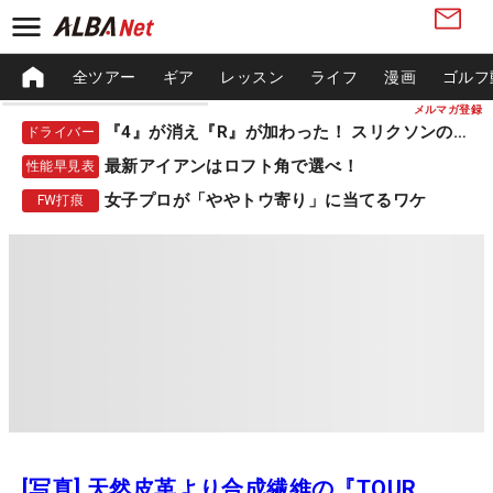
全ツアー
ギア
レッスン
ライフ
漫画
ゴルフ
メルマガ登録
『4』が消え『R』が加わった！ スリクソンの新作
ドライバー
最新アイアンはロフト角で選べ！
性能早見表
女子プロが「ややトウ寄り」に当てるワケ
FW打痕
[写真] 天然皮革より合成繊維の『TOUR