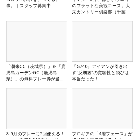
事。｜スタッフ募集中
のフラットな美観コース。大
栄カントリー俱楽部（千葉
県）
「潮来CC（茨城県）」＆「鹿
『G740』アイアンが引き出
児島ガーデンGC（鹿児島
す“反則級”の寛容性と飛びは
県）」の無料プレー券が当た
本当だった！
る！！
8-9月のプレーに2回使える！
プロギアの「4層フェース」が