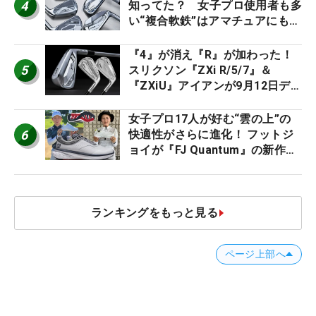
4
知ってた？ 女子プロ使用者も多
い“複合軟鉄”はアマチュアにもオ
ススメ！
『4』が消え『R』が加わった！
5
スリクソン『ZXi R/5/7』＆
『ZXiU』アイアンが9月12日デ
ビュー
女子プロ17人が好む“雲の上”の
6
快適性がさらに進化！ フットジ
ョイが『FJ Quantum』の新作を
発表、8月7日デビュー
ランキングをもっと見る
ページ上部へ