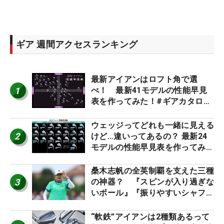
ギア 週間アクセスランキング
最新アイアンはロフト角で選
1
べ！ 最新41モデルの性能早見
表を作ってみた！#ギアカタログ
2026
ウェッジってどれも一緒に見える
2
けど…違いってあるの？ 最新24
モデルの性能早見表を作ってみ
た #ギアカタログ2026
桑木志帆の全英制覇を支えた三種
3
の神器？ 『スピンが入り過ぎな
いボール』『振りやすいシャフ
ト』『真っすぐ飛ぶドライバ
ー』 #女子プロセッティング
“軟鉄”アイアンは2種類あるって