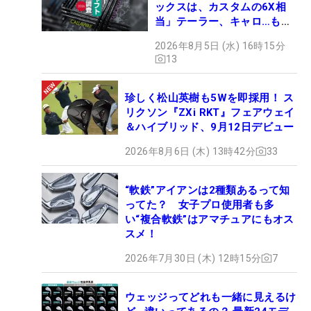
ックスは、カスタムの6X相
当」テーラー、キャロ…もチ
ェック！
2026年8月5日 (水) 16時15分
13
珍しく松山英樹も5Wを即採用！ ス
リクソン『ZXi RKT』フェアウェイ
＆ハイブリッド、9月12日デビュー
2026年8月6日 (木) 13時42分
33
“軟鉄”アイアンは2種類あるって知
ってた？ 女子プロ使用者も多
い“複合軟鉄”はアマチュアにもオス
スメ！
2026年7月30日 (木) 12時15分
7
ウェッジってどれも一緒に見えるけ