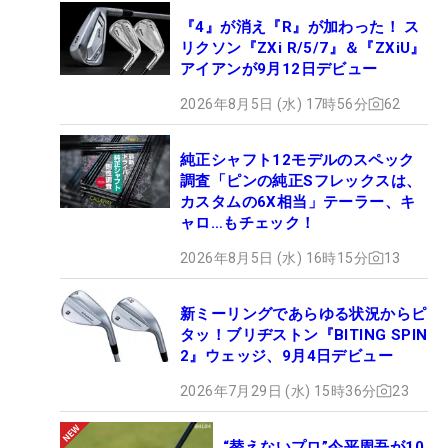
『4』が消え『R』が加わった！ ス
リクソン『ZXi R/5/7』＆『ZXiU』
アイアンが9月12日デビュー
2026年8月5日 (水) 17時56分
62
純正シャフト12モデルのスペック
調査「ピンの純正Sフレックスは、
カスタムの6X相当」テーラー、キ
ャロ…もチェック！
2026年8月5日 (水) 16時15分
13
新ミーリングであらゆる状況からピ
タッ！ブリヂストン『BITING SPIN
2』ウェッジ、9月4日デビュー
2026年7月29日 (水) 15時36分
23
“替えないプロ”今平周吾が10