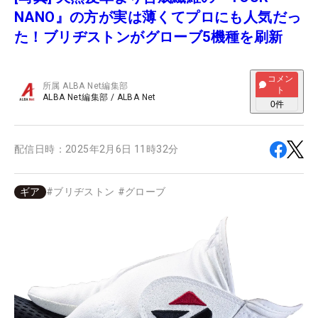
NANO』の方が実は薄くてプロにも人気だっ
た！ブリヂストンがグローブ5機種を刷新
コメン
所属
ALBA Net編集部
ト
ALBA Net編集部
/
ALBA Net
0
件
配信日時：
2025年2月6日 11時32分
ギア
#
ブリヂストン
#
グローブ