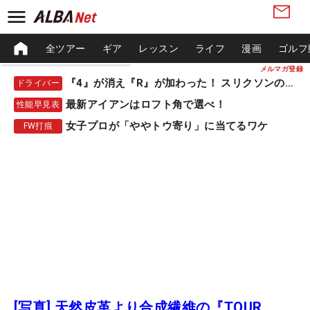
全ツアー
ギア
レッスン
ライフ
漫画
ゴルフ
メルマガ登録
『4』が消え『R』が加わった！ スリクソンの新作
ドライバー
最新アイアンはロフト角で選べ！
性能早見表
女子プロが「ややトウ寄り」に当てるワケ
FW打痕
[写真] 天然皮革より合成繊維の『TOUR