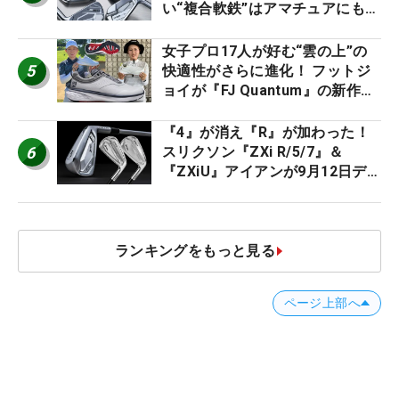
い“複合軟鉄”はアマチュアにもオ
ススメ！
女子プロ17人が好む“雲の上”の
5
快適性がさらに進化！ フットジ
ョイが『FJ Quantum』の新作を
発表、8月7日デビュー
『4』が消え『R』が加わった！
6
スリクソン『ZXi R/5/7』＆
『ZXiU』アイアンが9月12日デ
ビュー
ランキングをもっと見る
ページ上部へ