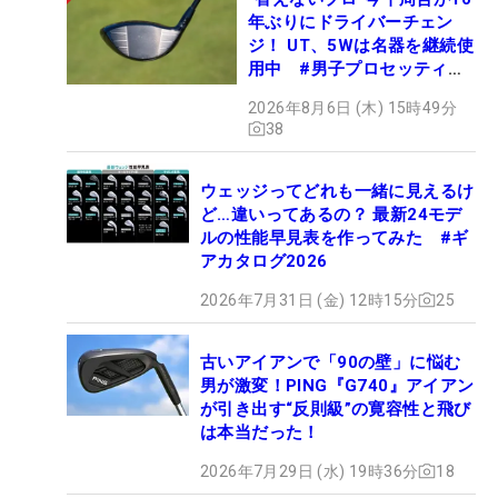
年ぶりにドライバーチェン
ジ！ UT、5Wは名器を継続使
用中 #男子プロセッティン
グ
2026年8月6日 (木) 15時49分
38
ウェッジってどれも一緒に見えるけ
ど…違いってあるの？ 最新24モデ
ルの性能早見表を作ってみた #ギ
アカタログ2026
2026年7月31日 (金) 12時15分
25
古いアイアンで「90の壁」に悩む
男が激変！PING『G740』アイアン
が引き出す“反則級”の寛容性と飛び
は本当だった！
2026年7月29日 (水) 19時36分
18