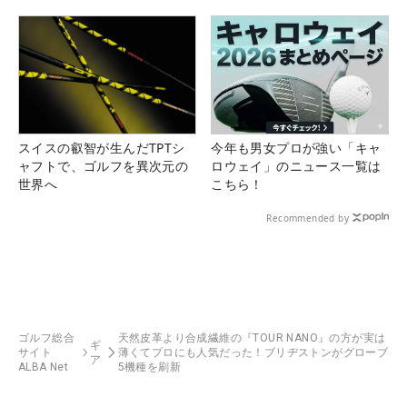
る！！
スイスの叡智が生んだTPTシ
今年も男女プロが強い「キャ
ャフトで、ゴルフを異次元の
ロウェイ」のニュース一覧は
世界へ
こちら！
Recommended by
ゴルフ総合
天然皮革より合成繊維の『TOUR NANO』の方が実は
ギ
サイト
薄くてプロにも人気だった！ブリヂストンがグローブ
ア
ALBA Net
5機種を刷新