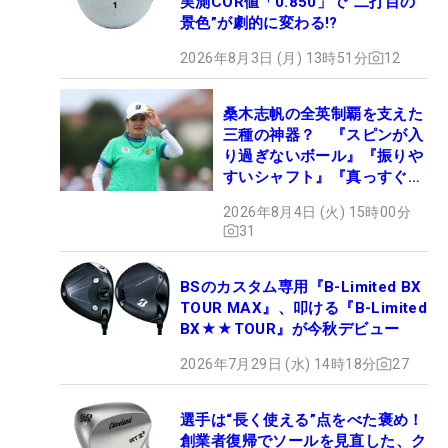
実測COR値「0.850」で“二打目の
景色”が劇的に変わる!?
2026年8月3日 (月) 13時51分
12
桑木志帆の全英制覇を支えた
三種の神器？ 『スピンが入
り過ぎないボール』『振りや
すいシャフト』『真っすぐ飛
ぶドライバー』 #女子プロ
2026年8月4日 (火) 15時00分
セッティング
31
BSのカスタム専用『B-Limited BX
TOUR MAX』、叩ける『B-Limited
BX★★TOUR』が今秋デビュー
2026年7月29日 (水) 14時18分
27
選手は“長く使える”点をべた褒め！
創業者復帰でソールを見直した、ク