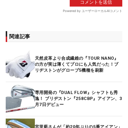
関連記事
天然皮革より合成繊維の『TOUR NANO』
の方が実は薄くてプロにも人気だった！ブ
リヂストンがグローブ5機種を刷新
専用開発の『DUAL FLOW』シャフトも秀
逸！ ブリヂストン『258CBP』アイアン、3
月7日デビュー
宮里藍さんが「約20年ぶりの5番アイアン」