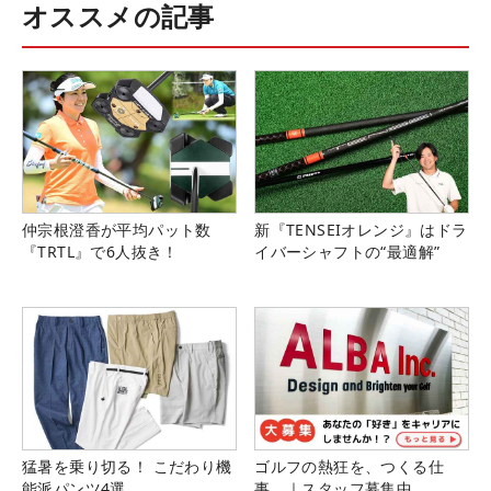
オススメの記事
仲宗根澄香が平均パット数
新『TENSEIオレンジ』はドラ
『TRTL』で6人抜き！
イバーシャフトの“最適解”
猛暑を乗り切る！ こだわり機
ゴルフの熱狂を、つくる仕
能派パンツ4選
事。｜スタッフ募集中