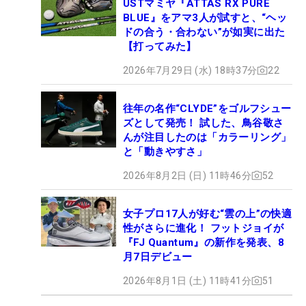
USTマミヤ『ATTAS RX PURE
BLUE』をアマ3人が試すと、“ヘッ
ドの合う・合わない”が如実に出た
【打ってみた】
2026年7月29日 (水) 18時37分
22
往年の名作“CLYDE”をゴルフシュー
ズとして発売！ 試した、鳥谷敬さ
んが注目したのは「カラーリング」
と「動きやすさ」
2026年8月2日 (日) 11時46分
52
女子プロ17人が好む“雲の上”の快適
性がさらに進化！ フットジョイが
『FJ Quantum』の新作を発表、8
月7日デビュー
2026年8月1日 (土) 11時41分
51