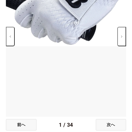
1
/
34
前へ
次へ