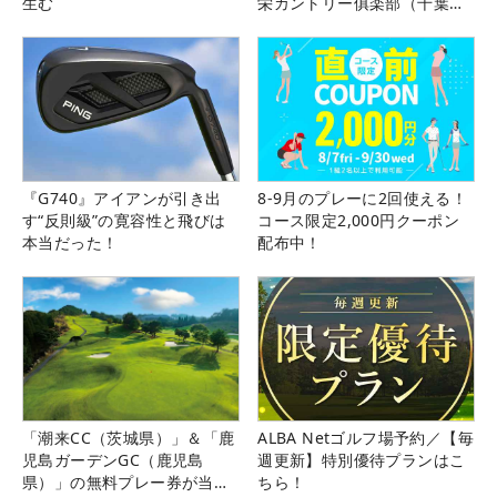
生む
栄カントリー俱楽部（千葉
県）
『G740』アイアンが引き出
8-9月のプレーに2回使える！
す“反則級”の寛容性と飛びは
コース限定2,000円クーポン
本当だった！
配布中！
「潮来CC（茨城県）」＆「鹿
ALBA Netゴルフ場予約／【毎
児島ガーデンGC（鹿児島
週更新】特別優待プランはこ
県）」の無料プレー券が当た
ちら！