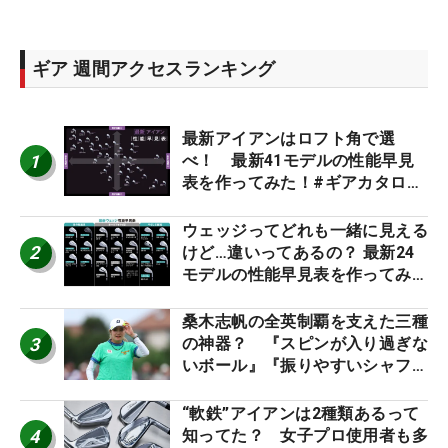
ギア 週間アクセスランキング
最新アイアンはロフト角で選
1
べ！ 最新41モデルの性能早見
表を作ってみた！#ギアカタログ
2026
ウェッジってどれも一緒に見える
2
けど…違いってあるの？ 最新24
モデルの性能早見表を作ってみ
た #ギアカタログ2026
桑木志帆の全英制覇を支えた三種
3
の神器？ 『スピンが入り過ぎな
いボール』『振りやすいシャフ
ト』『真っすぐ飛ぶドライバ
ー』 #女子プロセッティング
“軟鉄”アイアンは2種類あるって
4
知ってた？ 女子プロ使用者も多