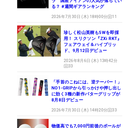
ラ 国産アイアンの人気が落ちてい
る？ #週間ギアランキング
2026年7月30日 (木) 18時00分
11
珍しく松山英樹も5Wを即採
用！ スリクソン『ZXi RKT』
フェアウェイ＆ハイブリッ
ド、9月12日デビュー
2026年8月6日 (木) 13時42分
33
「手首のこねには、逆テーパー！」
NO1-GRIPから引っかけや押し出し
に効く3種の新作パターグリップが
8月8日デビュー
2026年7月30日 (木) 14時20分
33
物価高でも7,000円前後のボールが