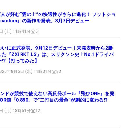
7人が好む“雲の上”の快適性がさらに進化！ フットジョ
Quantum』の新作を発表、8月7日デビュー
日 (土) 11時41分
51
ついに正式発表、9月12日デビュー！未発表時から2勝
した『ZXi RKT LS』は、スリクソン史上No.1ドライバ
ー!?【打ってみた】
026年8月5日 (水) 11時31分
83
ンドが競技で使えない高反発ボール『飛びONE』を発
OR値「0.850」で“二打目の景色”が劇的に変わる!?
日 (月) 13時51分
12