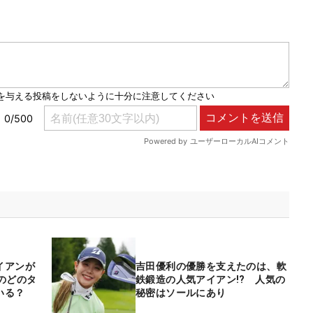
イアンが
吉田優利の優勝を支えたのは、軟
のどのタ
鉄鍛造の人気アイアン!? 人気の
いる？
秘密はソールにあり