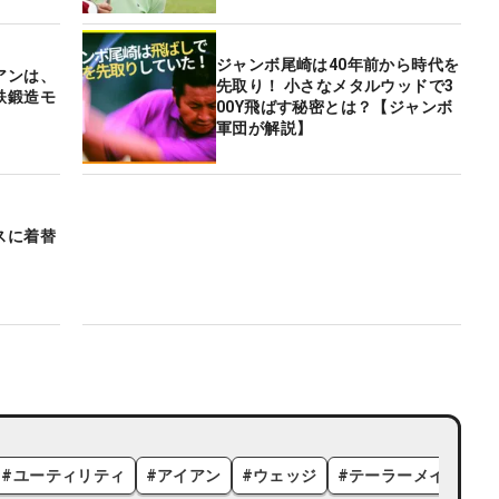
ジャンボ尾崎は40年前から時代を
アンは、
先取り！ 小さなメタルウッドで3
鉄鍛造モ
00Y飛ばす秘密とは？【ジャンボ
軍団が解説】
スに着替
#
ユーティリティ
#
アイアン
#
ウェッジ
#
テーラーメイド
#