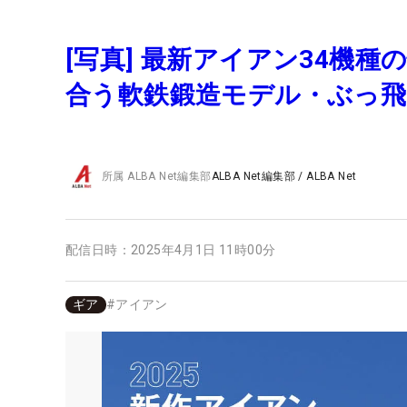
[写真] 最新アイアン34機
合う軟鉄鍛造モデル・ぶっ
所属
ALBA Net編集部
ALBA Net編集部
/
ALBA Net
配信日時：
2025年4月1日 11時00分
ギア
#
アイアン