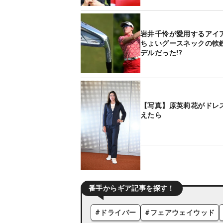
岩井千怜が愛用するアイ
ちょいグースネックの軟
デルだった!?
【写真】原英莉花がドレ
えたら
番手からギア記事を探す！
#
ドライバー
#
フェアウェイウッド