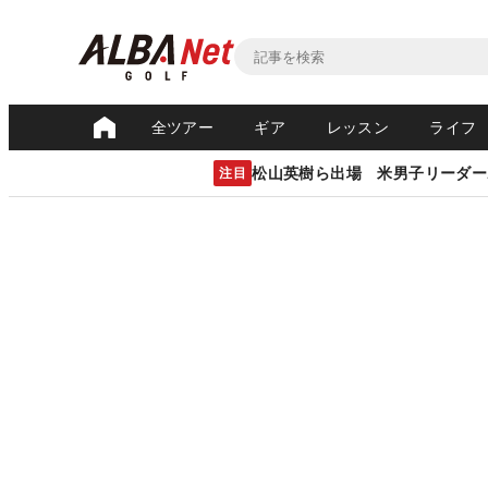
全ツアー
ギア
レッスン
ライフ
松山英樹ら出場 米男子リーダー
注目