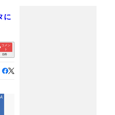
タに
コメン
ト
0
件