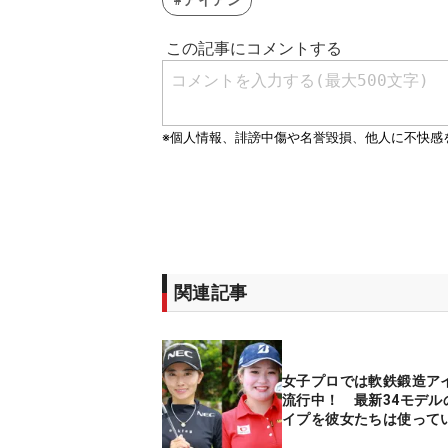
#アイアン
関連記事
女子プロでは軟鉄鍛造ア
流行中！ 最新34モデル
イプを彼女たちは使って