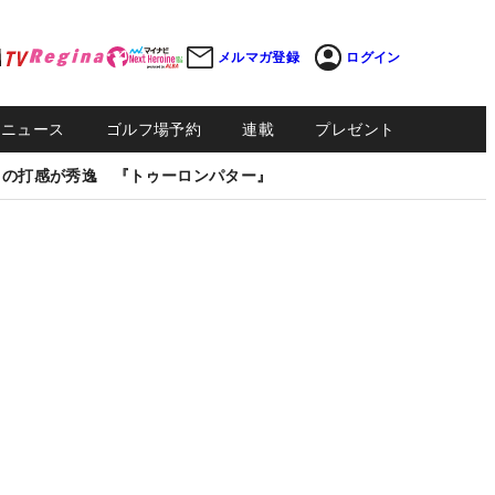
メルマガ登録
ログイン
Sニュース
ゴルフ場予約
連載
プレゼント
しの打感が秀逸 『トゥーロンパター』