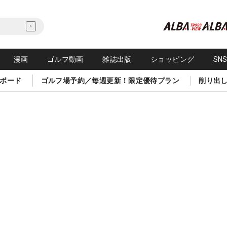
漫画
ゴルフ動画
雑誌出版
ショッピング
SN
ボード
ゴルフ場予約／毎週更新！限定優待プラン
削り出