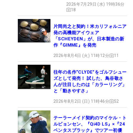
2026年7月29日 (水) 19時36分
18
片岡尚之と契約！米カリフォルニア
発の高機能アイウェア
「SCHEYDEN」が、日本製造の新
作『GIMME』を発売
2026年8月4日 (火) 11時12分
11
往年の名作“CLYDE”をゴルフシュー
ズとして発売！ 試した、鳥谷敬さ
んが注目したのは「カラーリング」
と「動きやすさ」
2026年8月2日 (日) 11時46分
52
テーラーメイド契約のマイケル・ト
ルビョンセン、『Qi4D LS』×『24
ベンタスブラック』でツアー初優