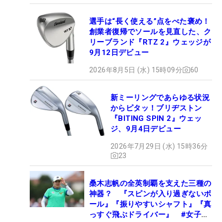
選手は“長く使える”点をべた褒め！
創業者復帰でソールを見直した、ク
リーブランド『RTZ 2』ウェッジが
9月12日デビュー
2026年8月5日 (水) 15時09分
60
新ミーリングであらゆる状況
からピタッ！ブリヂストン
『BITING SPIN 2』ウェッ
ジ、9月4日デビュー
2026年7月29日 (水) 15時36分
23
桑木志帆の全英制覇を支えた三種の
神器？ 『スピンが入り過ぎないボ
ール』『振りやすいシャフト』『真
っすぐ飛ぶドライバー』 #女子プ