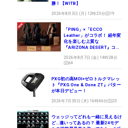
勝！【WITB】
2026年8月3日 (月) 12時23分
19
「PING」×「ECCO
Leather」がコラボ！ 経年変
化を楽しむ上質な
『ARIZONA DESERT』コレ
クション、9月15日限定デビ
2026年8月7日 (金) 14時28分
ュー
64
PXG初の高MOI×ゼロトルクマレッ
ト『PXG One & Done ZT』パター
が本日デビュー！
2026年7月30日 (木) 16時46分
20
ウェッジってどれも一緒に見えるけ
ど…違いってあるの？ 最新24モデ