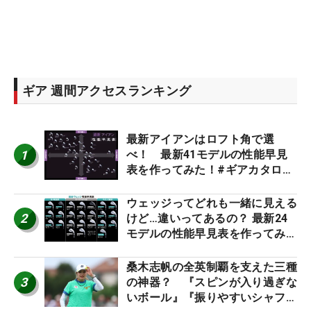
ギア 週間アクセスランキング
最新アイアンはロフト角で選
1
べ！ 最新41モデルの性能早見
表を作ってみた！#ギアカタログ
2026
ウェッジってどれも一緒に見える
2
けど…違いってあるの？ 最新24
モデルの性能早見表を作ってみ
た #ギアカタログ2026
桑木志帆の全英制覇を支えた三種
3
の神器？ 『スピンが入り過ぎな
いボール』『振りやすいシャフ