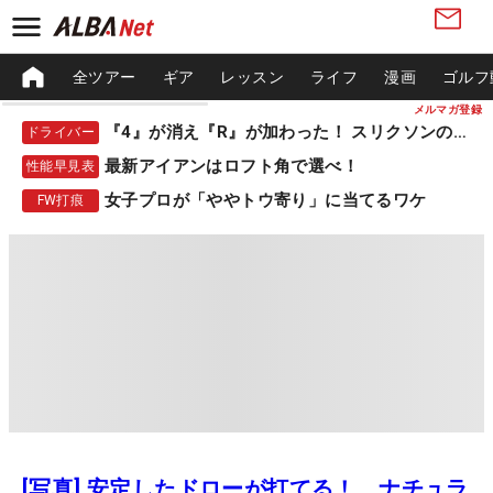
全ツアー
ギア
レッスン
ライフ
漫画
ゴルフ
メルマガ登録
『4』が消え『R』が加わった！ スリクソンの新作
ドライバー
最新アイアンはロフト角で選べ！
性能早見表
女子プロが「ややトウ寄り」に当てるワケ
FW打痕
[写真] 安定したドローが打てる！ ナチュラ