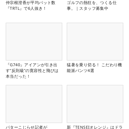
仲宗根澄香が平均パット数
ゴルフの熱狂を、つくる仕
『TRTL』で6人抜き！
事。｜スタッフ募集中
『G740』アイアンが引き出
猛暑を乗り切る！ こだわり機
す“反則級”の寛容性と飛びは
能派パンツ4選
本当だった！
パターこじらせ記者が
新『TENSEIオレンジ』はドラ