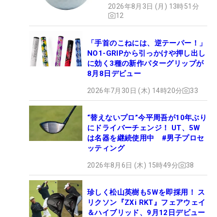
2026年8月3日 (月) 13時51分
12
「手首のこねには、逆テーパー！」
NO1-GRIPから引っかけや押し出し
に効く3種の新作パターグリップが
8月8日デビュー
2026年7月30日 (木) 14時20分
33
“替えないプロ”今平周吾が10年ぶり
にドライバーチェンジ！ UT、5W
は名器を継続使用中 #男子プロセ
ッティング
2026年8月6日 (木) 15時49分
38
珍しく松山英樹も5Wを即採用！ ス
リクソン『ZXi RKT』フェアウェイ
＆ハイブリッド、9月12日デビュー