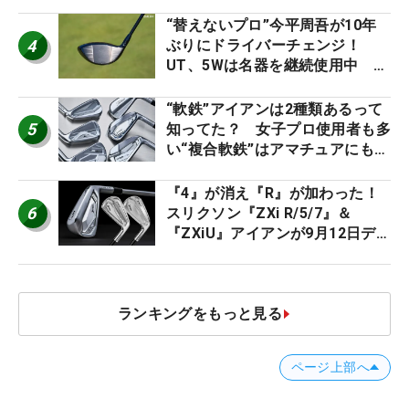
ト』『真っすぐ飛ぶドライバ
ー』 #女子プロセッティング
“替えないプロ”今平周吾が10年
4
ぶりにドライバーチェンジ！
UT、5Wは名器を継続使用中 #
男子プロセッティング
“軟鉄”アイアンは2種類あるって
5
知ってた？ 女子プロ使用者も多
い“複合軟鉄”はアマチュアにもオ
ススメ！
『4』が消え『R』が加わった！
6
スリクソン『ZXi R/5/7』＆
『ZXiU』アイアンが9月12日デ
ビュー
ランキングをもっと見る
ページ上部へ