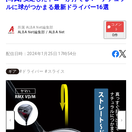
ルに球がつかまる最新ドライバー16選
コメン
所属
ALBA Net編集部
ト
ALBA Net編集部
/
ALBA Net
0
件
配信日時：
2024年1月25日 17時54分
ギア
#
ドライバー
#
スライス