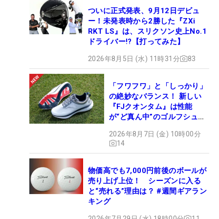
ついに正式発表、9月12日デビュ
ー！未発表時から2勝した『ZXi
RKT LS』は、スリクソン史上No.1
ドライバー!?【打ってみた】
2026年8月5日 (水) 11時31分
83
「フワフワ」と「しっかり」
の絶妙なバランス！ 新しい
『FJクオンタム』は性能
が“ど真ん中”のゴルフシュー
ズだった
2026年8月7日 (金) 10時00分
14
物価高でも7,000円前後のボールが
売り上げ上位！ シーズンに入る
と“売れる”理由は？ #週間ギアラン
キング
2026年7月29日 (水) 18時00分
11