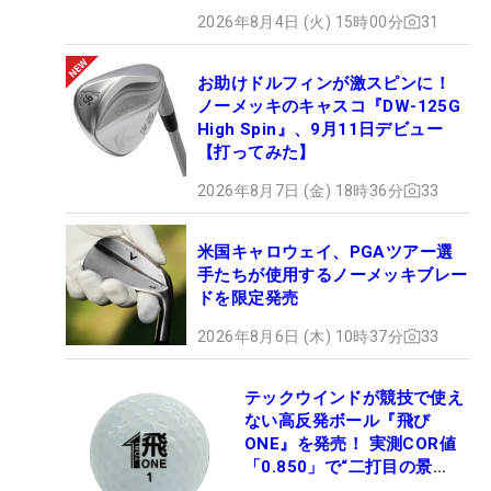
ロセッティング
2026年8月4日 (火) 15時00分
31
お助けドルフィンが激スピンに！
ノーメッキのキャスコ『DW-125G
High Spin』、9月11日デビュー
【打ってみた】
2026年8月7日 (金) 18時36分
33
米国キャロウェイ、PGAツアー選
手たちが使用するノーメッキブレー
ドを限定発売
2026年8月6日 (木) 10時37分
33
テックウインドが競技で使え
ない高反発ボール『飛び
ONE』を発売！ 実測COR値
「0.850」で“二打目の景
色”が劇的に変わる!?