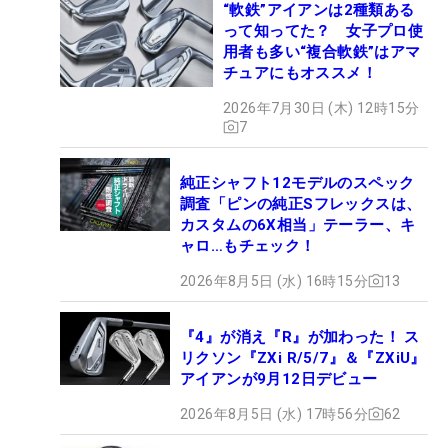
“軟鉄”アイアンは2種類ある
って知ってた？ 女子プロ使
用者も多い“複合軟鉄”はアマ
チュアにもオススメ！
2026年7月30日 (木) 12時15分
7
純正シャフト12モデルのスペック
調査「ピンの純正Sフレックスは、
カスタムの6X相当」テーラー、キ
ャロ…もチェック！
2026年8月5日 (水) 16時15分
13
『4』が消え『R』が加わった！ ス
リクソン『ZXi R/5/7』＆『ZXiU』
アイアンが9月12日デビュー
2026年8月5日 (水) 17時56分
62