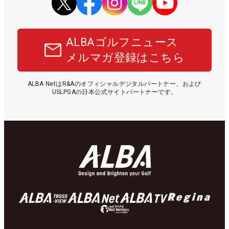
ALBAゴルフニュース
メルマガ登録はこちら
ALBA NetはR&Aのオフィシャルデジタルパートナー、および
USLPGAの日本公式サイトパートナーです。