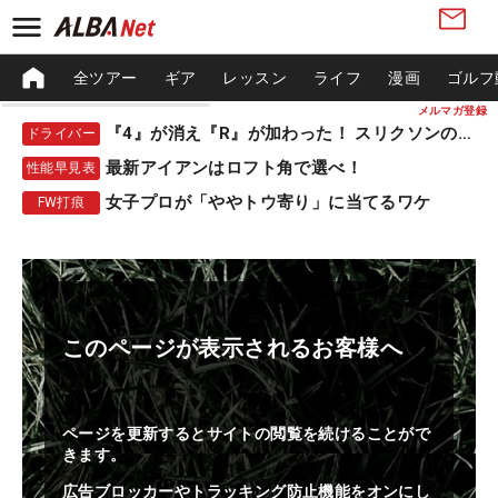
全ツアー
ギア
レッスン
ライフ
漫画
ゴルフ
メルマガ登録
『4』が消え『R』が加わった！ スリクソンの新作
ドライバー
最新アイアンはロフト角で選べ！
性能早見表
女子プロが「ややトウ寄り」に当てるワケ
FW打痕
このページが表示されるお客様へ
ページを更新するとサイトの閲覧を続けることがで
きます。
広告ブロッカーやトラッキング防止機能をオンにし