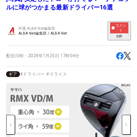
ルに球がつかまる最新ドライバー16選
コメン
所属
ALBA Net編集部
ト
ALBA Net編集部
/
ALBA Net
0
件
配信日時：
2024年1月25日 17時54分
ギア
#
ドライバー
#
スライス