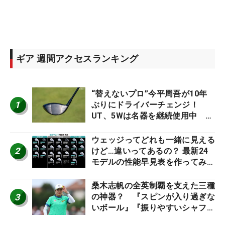
ギア 週間アクセスランキング
“替えないプロ”今平周吾が10年
1
ぶりにドライバーチェンジ！
UT、5Wは名器を継続使用中 #
男子プロセッティング
ウェッジってどれも一緒に見える
2
けど…違いってあるの？ 最新24
モデルの性能早見表を作ってみ
た #ギアカタログ2026
桑木志帆の全英制覇を支えた三種
3
の神器？ 『スピンが入り過ぎな
いボール』『振りやすいシャフ
ト』『真っすぐ飛ぶドライバ