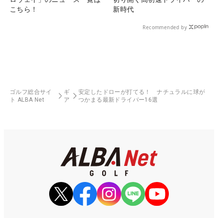
こちら！
新時代
Recommended by
ゴルフ総合サイ
ギ
安定したドローが打てる！ ナチュラルに球が
ト ALBA Net
ア
つかまる最新ドライバー16選