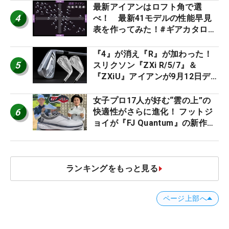
ー』 #女子プロセッティング
最新アイアンはロフト角で選
4
べ！ 最新41モデルの性能早見
表を作ってみた！#ギアカタログ
2026
『4』が消え『R』が加わった！
5
スリクソン『ZXi R/5/7』＆
『ZXiU』アイアンが9月12日デ
ビュー
女子プロ17人が好む“雲の上”の
6
快適性がさらに進化！ フットジ
ョイが『FJ Quantum』の新作を
発表、8月7日デビュー
ランキングをもっと見る
ページ上部へ