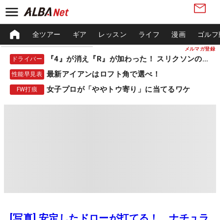
全ツアー
ギア
レッスン
ライフ
漫画
ゴルフ
メルマガ登録
『4』が消え『R』が加わった！ スリクソンの新作
ドライバー
最新アイアンはロフト角で選べ！
性能早見表
女子プロが「ややトウ寄り」に当てるワケ
FW打痕
[写真] 安定したドローが打てる！ ナチュラ