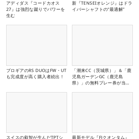
アディダス『コードカオス
新『TENSEIオレンジ』はドラ
27』は強烈な蹴りでパワーを
イバーシャフトの“最適解”
生む
プロギアのRS DUOはFW・UT
「潮来CC（茨城県）」＆「鹿
も完成度が高く購入者続出！
児島ガーデンGC（鹿児島
県）」の無料プレー券が当た
る！！
スイスの叡智が生んだTPTシ
最新モデル『FJクオンタム』