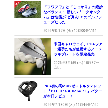
「フワフワ」と「しっかり」の絶妙
なバランス！ 新しい『FJクオンタ
ム』は性能が“ど真ん中”のゴルフシ
ューズだった
2026年8月7日 (金) 10時00分
14
米国キャロウェイ、PGAツア
ー選手たちが使用するノーメ
ッキブレードを限定発売
2026年8月6日 (木) 10時37分
33
PXG初の高MOI×ゼロトルクマレッ
ト『PXG One & Done ZT』パター
が本日デビュー！
2026年7月30日 (木) 16時46分
20