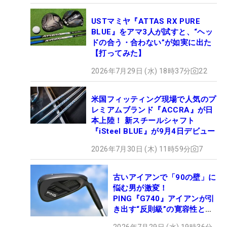
USTマミヤ『ATTAS RX PURE
BLUE』をアマ3人が試すと、“ヘッ
ドの合う・合わない”が如実に出た
【打ってみた】
2026年7月29日 (水) 18時37分
22
米国フィッティング現場で人気のプ
レミアムブランド『ACCRA』が日
本上陸！ 新スチールシャフト
『iSteel BLUE』が9月4日デビュー
2026年7月30日 (木) 11時59分
7
古いアイアンで「90の壁」に
悩む男が激変！
PING『G740』アイアンが引
き出す“反則級”の寛容性と飛
びは本当だった！
2026年7月29日 (水) 19時36分