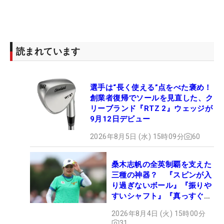
読まれています
選手は“長く使える”点をべた褒め！
創業者復帰でソールを見直した、ク
リーブランド『RTZ 2』ウェッジが
9月12日デビュー
2026年8月5日 (水) 15時09分
60
桑木志帆の全英制覇を支えた
三種の神器？ 『スピンが入
り過ぎないボール』『振りや
すいシャフト』『真っすぐ飛
ぶドライバー』 #女子プロ
2026年8月4日 (火) 15時00分
セッティング
31