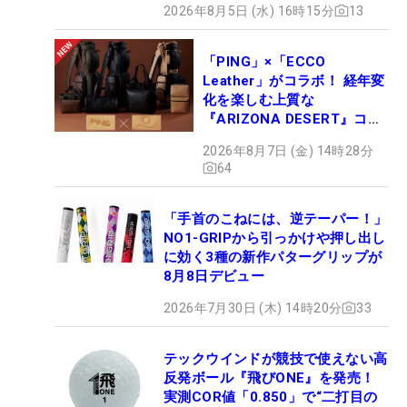
2026年8月5日 (水) 16時15分
13
「PING」×「ECCO
Leather」がコラボ！ 経年変
化を楽しむ上質な
『ARIZONA DESERT』コレ
クション、9月15日限定デビ
2026年8月7日 (金) 14時28分
ュー
64
「手首のこねには、逆テーパー！」
NO1-GRIPから引っかけや押し出し
に効く3種の新作パターグリップが
8月8日デビュー
2026年7月30日 (木) 14時20分
33
テックウインドが競技で使えない高
反発ボール『飛びONE』を発売！
実測COR値「0.850」で“二打目の