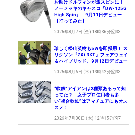
お助けドルフィンが激スピンに！
ノーメッキのキャスコ『DW-125G
High Spin』、9月11日デビュー
【打ってみた】
2026年8月7日 (金) 18時36分
33
珍しく松山英樹も5Wを即採用！ ス
リクソン『ZXi RKT』フェアウェイ
＆ハイブリッド、9月12日デビュー
2026年8月6日 (木) 13時42分
33
“軟鉄”アイアンは2種類あるって知
ってた？ 女子プロ使用者も多
い“複合軟鉄”はアマチュアにもオス
スメ！
2026年7月30日 (木) 12時15分
7