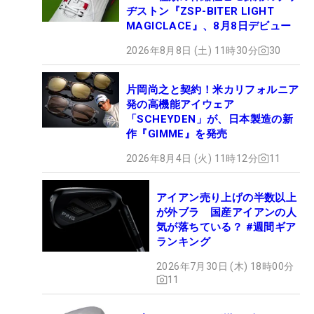
ヂストン『ZSP-BITER LIGHT
MAGICLACE』、8月8日デビュー
2026年8月8日 (土) 11時30分
30
片岡尚之と契約！米カリフォルニア
発の高機能アイウェア
「SCHEYDEN」が、日本製造の新
作『GIMME』を発売
2026年8月4日 (火) 11時12分
11
アイアン売り上げの半数以上
が外ブラ 国産アイアンの人
気が落ちている？ #週間ギア
ランキング
2026年7月30日 (木) 18時00分
11