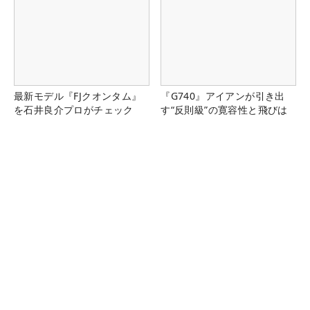
最新モデル『FJクオンタム』
『G740』アイアンが引き出
を石井良介プロがチェック
す“反則級”の寛容性と飛びは
本当だった！
新『TENSEIオレンジ』はドラ
2組7名以上のプレーに2回使
イバーシャフトの“最適解”
える！コース限定4,000円ク
ーポン