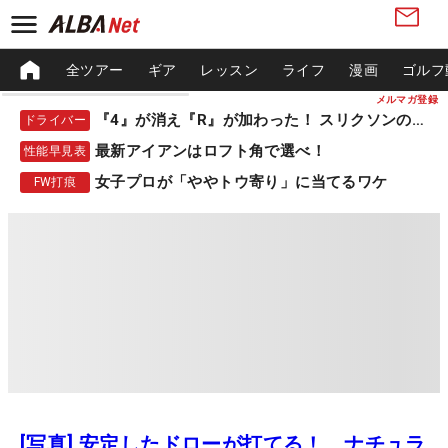
全ツアー
ギア
レッスン
ライフ
漫画
ゴルフ
メルマガ登録
『4』が消え『R』が加わった！ スリクソンの新作
ドライバー
最新アイアンはロフト角で選べ！
性能早見表
女子プロが「ややトウ寄り」に当てるワケ
FW打痕
[写真] 安定したドローが打てる！ ナチュラ