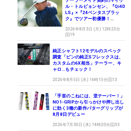
テーラーメイド契約のマイケ
ル・トルビョンセン、『Qi4D
LS』×『24ベンタスブラッ
ク』でツアー初優勝！
【WITB】
2026年8月3日 (月) 12時23分
19
純正シャフト12モデルのスペック
調査「ピンの純正Sフレックスは、
カスタムの6X相当」テーラー、キ
ャロ…もチェック！
2026年8月5日 (水) 16時15分
13
「手首のこねには、逆テーパー！」
NO1-GRIPから引っかけや押し出し
に効く3種の新作パターグリップが
8月8日デビュー
2026年7月30日 (木) 14時20分
33