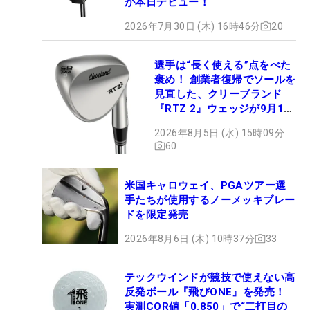
が本日デビュー！
2026年7月30日 (木) 16時46分
20
選手は“長く使える”点をべた
褒め！ 創業者復帰でソールを
見直した、クリーブランド
『RTZ 2』ウェッジが9月12
日デビュー
2026年8月5日 (水) 15時09分
60
米国キャロウェイ、PGAツアー選
手たちが使用するノーメッキブレー
ドを限定発売
2026年8月6日 (木) 10時37分
33
テックウインドが競技で使えない高
反発ボール『飛びONE』を発売！
実測COR値「0.850」で“二打目の