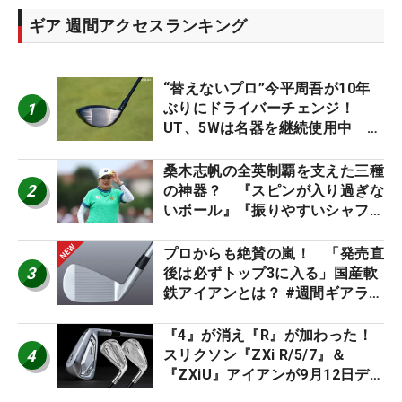
ギア 週間アクセスランキング
“替えないプロ”今平周吾が10年
1
ぶりにドライバーチェンジ！
UT、5Wは名器を継続使用中 #
男子プロセッティング
桑木志帆の全英制覇を支えた三種
2
の神器？ 『スピンが入り過ぎな
いボール』『振りやすいシャフ
ト』『真っすぐ飛ぶドライバ
ー』 #女子プロセッティング
プロからも絶賛の嵐！ 「発売直
3
後は必ずトップ3に入る」国産軟
鉄アイアンとは？ #週間ギアラン
キング
『4』が消え『R』が加わった！
4
スリクソン『ZXi R/5/7』＆
『ZXiU』アイアンが9月12日デ
ビュー