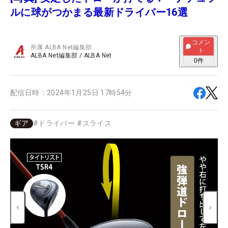
ルに球がつかまる最新ドライバー16選
コメン
所属
ALBA Net編集部
ト
ALBA Net編集部
/
ALBA Net
0
件
配信日時：
2024年1月25日 17時54分
ギア
#
ドライバー
#
スライス