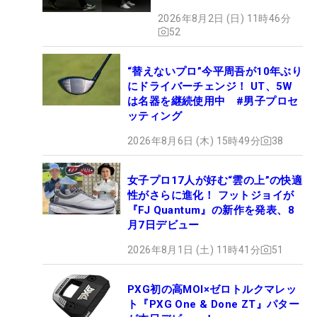
やすさ」
2026年8月2日 (日) 11時46分
52
“替えないプロ”今平周吾が10年ぶり
にドライバーチェンジ！ UT、5W
は名器を継続使用中 #男子プロセ
ッティング
2026年8月6日 (木) 15時49分
38
女子プロ17人が好む“雲の上”の快適
性がさらに進化！ フットジョイが
『FJ Quantum』の新作を発表、8
月7日デビュー
2026年8月1日 (土) 11時41分
51
PXG初の高MOI×ゼロトルクマレッ
ト『PXG One & Done ZT』パター