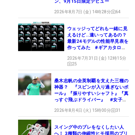
ン、9月15日限定デビュー
2026年8月7日 (金) 14時28分
64
ウェッジってどれも一緒に見
えるけど…違いってあるの？
最新24モデルの性能早見表を
作ってみた #ギアカタログ
2026
2026年7月31日 (金) 12時15分
25
桑木志帆の全英制覇を支えた三種の
神器？ 『スピンが入り過ぎないボ
ール』『振りやすいシャフト』『真
っすぐ飛ぶドライバー』 #女子プ
ロセッティング
2026年8月4日 (火) 15時00分
31
スイング中のブレをなくしたい人
へ！ 3種類の伸縮性ヒモ採用のブリ