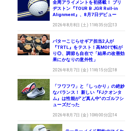
全周アライメントを初搭載！ ブリ
ヂストン『TOUR B JGR Roll-in
Alignment』、8月7日デビュー
2026年8月8日 (土) 11時35分
13
パターこじらせギア担当2人が
『TRTL』をテスト！高MOIで転が
り◎、調節も自在で「結果の改善効
果にかなりの意外性」
2026年8月7日 (金) 11時15分
18
「フワフワ」と「しっかり」の絶妙
なバランス！ 新しい『FJクオンタ
ム』は性能が“ど真ん中”のゴルフシ
ューズだった
2026年8月7日 (金) 10時00分
14