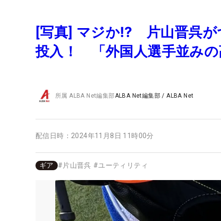
[写真] マジか⁉ 片山晋呉
投入！ 「外国人選手並みの
所属
ALBA Net編集部
ALBA Net編集部
/
ALBA Net
配信日時：
2024年11月8日 11時00分
ギア
#
片山晋呉
#
ユーティリティ