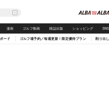
漫画
ゴルフ動画
雑誌出版
ショッピング
SN
ボード
ゴルフ場予約／毎週更新！限定優待プラン
削り出