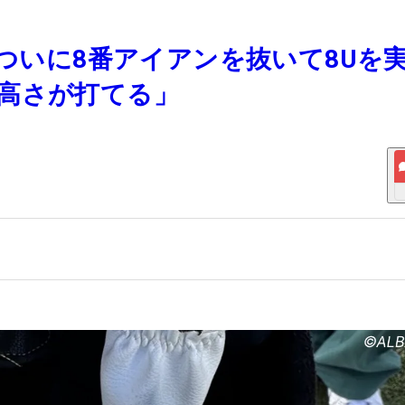
がついに8番アイアンを抜いて8Uを
高さが打てる」