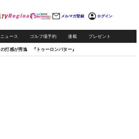
メルマガ登録
ログイン
Sニュース
ゴルフ場予約
連載
プレゼント
しの打感が秀逸 『トゥーロンパター』