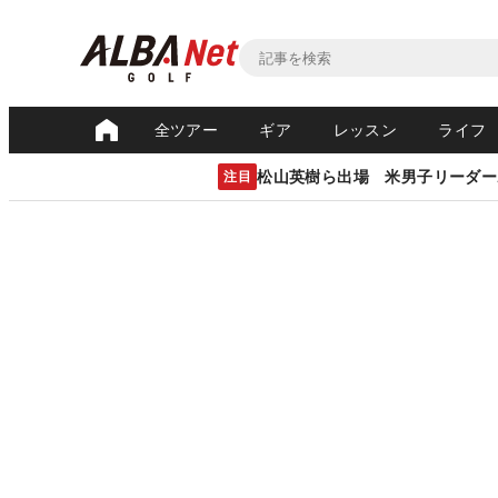
全ツアー
ギア
レッスン
ライフ
松山英樹ら出場 米男子リーダー
注目