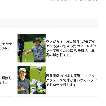
ウソだろ!? 片山晋呉は7番アイ
りセッテ
アンも抜いちゃったの？ レギュ
0-R、
ラーで戦うために7Uを投入「最
高の球が打てる」
岩井明愛の14本を直撃！ 「フッ
の飛ばし
クフェースで球が食いつくヘッド
る！」
でドローを打ちます」