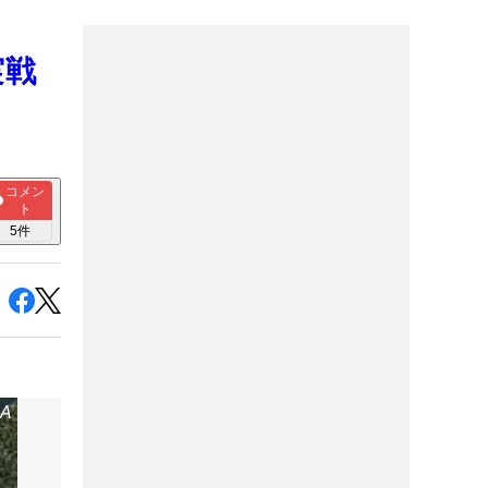
実戦
コメン
ト
5
件