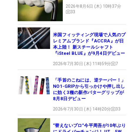
2026年8月6日 (木) 10時37分
33
米国フィッティング現場で人気のプ
レミアムブランド『ACCRA』が日
本上陸！ 新スチールシャフト
『iSteel BLUE』が9月4日デビュー
2026年7月30日 (木) 11時59分
7
「手首のこねには、逆テーパー！」
NO1-GRIPから引っかけや押し出し
に効く3種の新作パターグリップが
8月8日デビュー
2026年7月30日 (木) 14時20分
33
“替えないプロ”今平周吾が10年ぶり
にドライバーチェンジ！ UT、5W