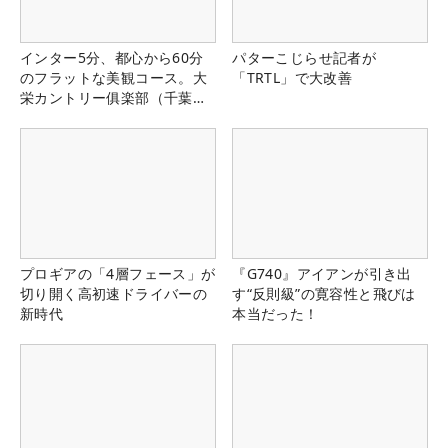
インター5分、都心から60分
パターこじらせ記者が
のフラットな美観コース。大
「TRTL」で大改善
栄カントリー俱楽部（千葉
県）
プロギアの「4層フェース」が
『G740』アイアンが引き出
切り開く高初速ドライバーの
す“反則級”の寛容性と飛びは
新時代
本当だった！