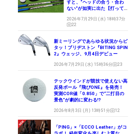
すと、“ヘッドの合う・合わ
ない”が如実に出た【打って
みた】
2026年7月29日 (水) 18時37分
22
新ミーリングであらゆる状況からピ
タッ！ブリヂストン『BITING SPIN
2』ウェッジ、9月4日デビュー
2026年7月29日 (水) 15時36分
23
テックウインドが競技で使えない高
反発ボール『飛びONE』を発売！
実測COR値「0.850」で“二打目の
景色”が劇的に変わる!?
2026年8月3日 (月) 13時51分
12
「PING」×「ECCO Leather」がコ
ラボ！ 経年変化を楽しむ上質な