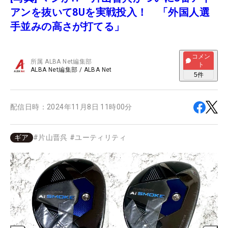
アンを抜いて8Uを実戦投入！ 「外国人選
手並みの高さが打てる」
コメン
所属
ALBA Net編集部
ト
ALBA Net編集部
/
ALBA Net
5
件
配信日時：
2024年11月8日 11時00分
ギア
#
片山晋呉
#
ユーティリティ