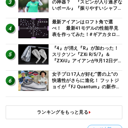
3
の神器？ 『スピンが入り過ぎな
いボール』『振りやすいシャフ
ト』『真っすぐ飛ぶドライバ
ー』 #女子プロセッティング
最新アイアンはロフト角で選
4
べ！ 最新41モデルの性能早見
表を作ってみた！#ギアカタログ
2026
『4』が消え『R』が加わった！
5
スリクソン『ZXi R/5/7』＆
『ZXiU』アイアンが9月12日デ
ビュー
女子プロ17人が好む“雲の上”の
6
快適性がさらに進化！ フットジ
ョイが『FJ Quantum』の新作を
発表、8月7日デビュー
ランキングをもっと見る