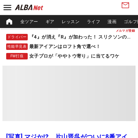
全ツアー
ギア
レッスン
ライフ
漫画
ゴルフ
メルマガ登録
『4』が消え『R』が加わった！ スリクソンの新作
ドライバー
最新アイアンはロフト角で選べ！
性能早見表
女子プロが「ややトウ寄り」に当てるワケ
FW打痕
[写真] マジか⁉ 片山晋呉がついに8番アイ