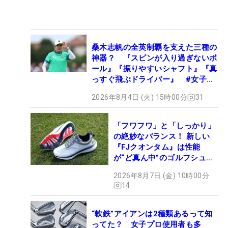
桑木志帆の全英制覇を支えた三種の
神器？ 『スピンが入り過ぎないボ
ール』『振りやすいシャフト』『真
っすぐ飛ぶドライバー』 #女子プ
ロセッティング
2026年8月4日 (火) 15時00分
31
「フワフワ」と「しっかり」
の絶妙なバランス！ 新しい
『FJクオンタム』は性能
が“ど真ん中”のゴルフシュー
ズだった
2026年8月7日 (金) 10時00分
14
“軟鉄”アイアンは2種類あるって知
ってた？ 女子プロ使用者も多