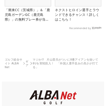
「潮来CC（茨城県）」＆「鹿
ネクストヒロイン選手とラウ
児島ガーデンGC（鹿児島
ンドできるチャンス！詳しく
県）」の無料プレー券が当た
はこちら！
る！！
Recommended by
ゴルフ総合サ
マジか⁉ 片山晋呉がついに8番アイアンを抜いて
ギ
イト ALBA
8Uを実戦投入！ 「外国人選手並みの高さが打て
ア
Net
る」