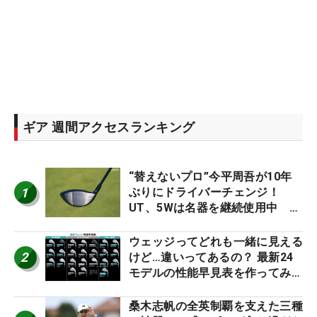
ギア 週間アクセスランキング
“替えないプロ”今平周吾が10年
1
ぶりにドライバーチェンジ！
UT、5Wは名器を継続使用中 #
男子プロセッティング
ウェッジってどれも一緒に見える
2
けど…違いってあるの？ 最新24
モデルの性能早見表を作ってみ
た #ギアカタログ2026
桑木志帆の全英制覇を支えた三種