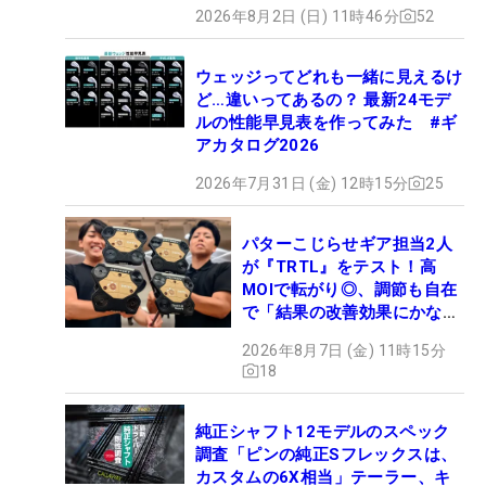
2026年8月2日 (日) 11時46分
52
ウェッジってどれも一緒に見えるけ
ど…違いってあるの？ 最新24モデ
ルの性能早見表を作ってみた #ギ
アカタログ2026
2026年7月31日 (金) 12時15分
25
パターこじらせギア担当2人
が『TRTL』をテスト！高
MOIで転がり◎、調節も自在
で「結果の改善効果にかなり
の意外性」
2026年8月7日 (金) 11時15分
18
純正シャフト12モデルのスペック
調査「ピンの純正Sフレックスは、
カスタムの6X相当」テーラー、キ