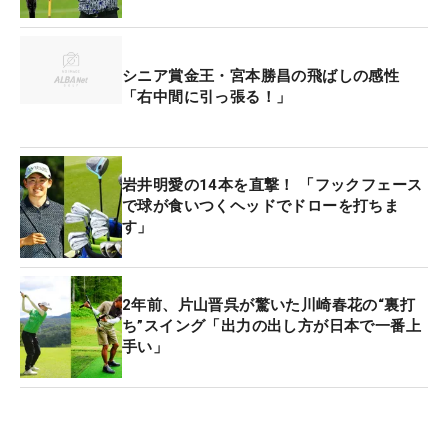
シニア賞金王・宮本勝昌の飛ばしの感性
「右中間に引っ張る！」
岩井明愛の14本を直撃！ 「フックフェース
で球が食いつくヘッドでドローを打ちま
す」
2年前、片山晋呉が驚いた川崎春花の“裏打
ち”スイング「出力の出し方が日本で一番上
手い」