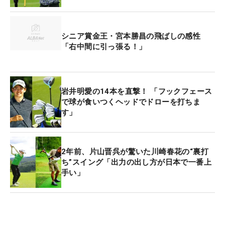
シニア賞金王・宮本勝昌の飛ばしの感性
「右中間に引っ張る！」
岩井明愛の14本を直撃！ 「フックフェース
で球が食いつくヘッドでドローを打ちま
す」
2年前、片山晋呉が驚いた川崎春花の“裏打
ち”スイング「出力の出し方が日本で一番上
手い」