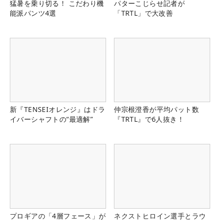
猛暑を乗り切る！ こだわり機
パターこじらせ記者が
能派パンツ4選
「TRTL」で大改善
新『TENSEIオレンジ』はドラ
仲宗根澄香が平均パット数
イバーシャフトの“最適解”
『TRTL』で6人抜き！
プロギアの「4層フェース」が
ネクストヒロイン選手とラウ