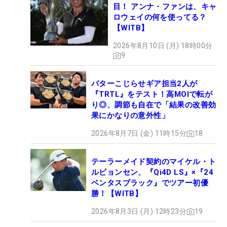
目！ アンナ・ファンは、キャ
ロウェイの何を使ってる？
【WITB】
2026年8月10日 (月) 18時00分
9
パターこじらせギア担当2人が
『TRTL』をテスト！高MOIで転が
り◎、調節も自在で「結果の改善効
果にかなりの意外性」
2026年8月7日 (金) 11時15分
18
テーラーメイド契約のマイケル・ト
ルビョンセン、『Qi4D LS』×『24
ベンタスブラック』でツアー初優
勝！【WITB】
2026年8月3日 (月) 12時23分
19