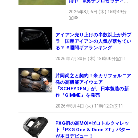
用中 #男子プロセッティン
グ
2026年8月6日 (木) 15時49分
38
アイアン売り上げの半数以上が外ブ
ラ 国産アイアンの人気が落ちてい
る？ #週間ギアランキング
2026年7月30日 (木) 18時00分
11
片岡尚之と契約！米カリフォルニア
発の高機能アイウェア
「SCHEYDEN」が、日本製造の新
作『GIMME』を発売
2026年8月4日 (火) 11時12分
11
PXG初の高MOI×ゼロトルクマレッ
ト『PXG One & Done ZT』パター
が本日デビュー！