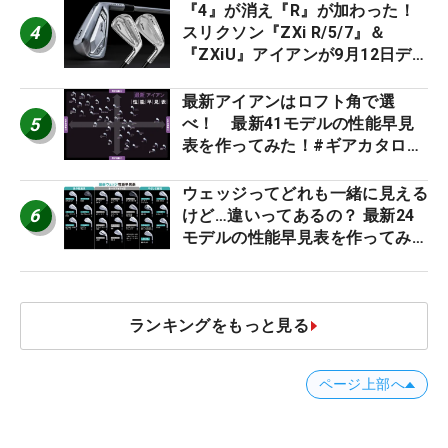
『4』が消え『R』が加わった！
4
スリクソン『ZXi R/5/7』＆
『ZXiU』アイアンが9月12日デ
ビュー
最新アイアンはロフト角で選
5
べ！ 最新41モデルの性能早見
表を作ってみた！#ギアカタログ
2026
ウェッジってどれも一緒に見える
6
けど…違いってあるの？ 最新24
モデルの性能早見表を作ってみ
た #ギアカタログ2026
ランキングをもっと見る
ページ上部へ