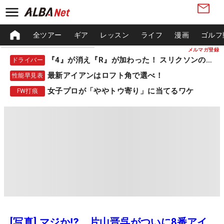
全ツアー
ギア
レッスン
ライフ
漫画
ゴルフ
メルマガ登録
『4』が消え『R』が加わった！ スリクソンの新作
ドライバー
最新アイアンはロフト角で選べ！
性能早見表
女子プロが「ややトウ寄り」に当てるワケ
FW打痕
[写真] マジか⁉ 片山晋呉がついに8番アイ