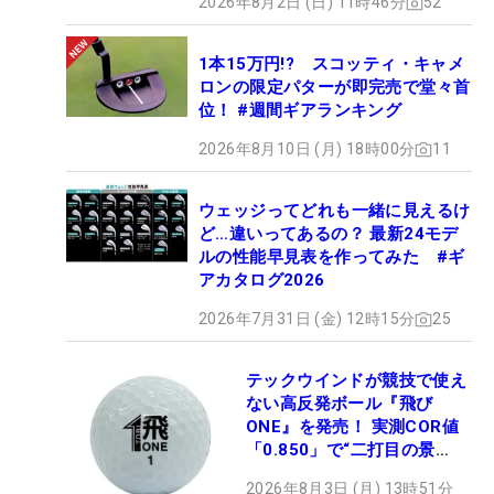
2026年8月2日 (日) 11時46分
52
1本15万円!? スコッティ・キャメ
ロンの限定パターが即完売で堂々首
位！ #週間ギアランキング
2026年8月10日 (月) 18時00分
11
ウェッジってどれも一緒に見えるけ
ど…違いってあるの？ 最新24モデ
ルの性能早見表を作ってみた #ギ
アカタログ2026
2026年7月31日 (金) 12時15分
25
テックウインドが競技で使え
ない高反発ボール『飛び
ONE』を発売！ 実測COR値
「0.850」で“二打目の景
色”が劇的に変わる!?
2026年8月3日 (月) 13時51分