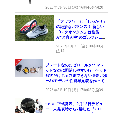
2026年7月30日 (木) 16時46分
20
「フワフワ」と「しっかり」
の絶妙なバランス！ 新しい
『FJクオンタム』は性能
が“ど真ん中”のゴルフシュー
ズだった
2026年8月7日 (金) 10時00分
14
ブレードなのにゼロトルク!? マレ
ットなのに開閉しやすい!? ヘッド
形状だけじゃ判別できない最新パタ
ー34モデルの性能早見表を作って
みた #ギアカタログ2026
2026年8月10日 (月) 17時08分
39
ついに正式発表、9月12日デビュ
ー！未発表時から2勝した『ZXi