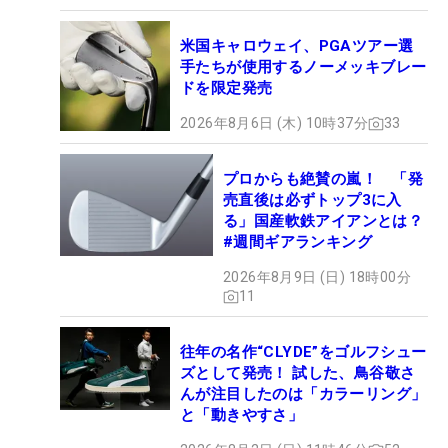
米国キャロウェイ、PGAツアー選
手たちが使用するノーメッキブレー
ドを限定発売
2026年8月6日 (木) 10時37分
33
プロからも絶賛の嵐！ 「発
売直後は必ずトップ3に入
る」国産軟鉄アイアンとは？
#週間ギアランキング
2026年8月9日 (日) 18時00分
11
往年の名作“CLYDE”をゴルフシュー
ズとして発売！ 試した、鳥谷敬さ
んが注目したのは「カラーリング」
と「動きやすさ」