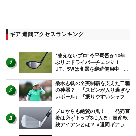
ギア 週間アクセスランキング
“替えないプロ”今平周吾が10年
1
ぶりにドライバーチェンジ！
UT、5Wは名器を継続使用中 #
男子プロセッティング
桑木志帆の全英制覇を支えた三種
2
の神器？ 『スピンが入り過ぎな
いボール』『振りやすいシャフ
ト』『真っすぐ飛ぶドライバ
ー』 #女子プロセッティング
プロからも絶賛の嵐！ 「発売直
3
後は必ずトップ3に入る」国産軟
鉄アイアンとは？ #週間ギアラン
キング