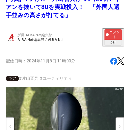
アンを抜いて8Uを実戦投入！ 「外国人選
手並みの高さが打てる」
コメン
所属
ALBA Net編集部
ト
ALBA Net編集部
/
ALBA Net
5
件
配信日時：
2024年11月8日 11時00分
ギア
#
片山晋呉
#
ユーティリティ