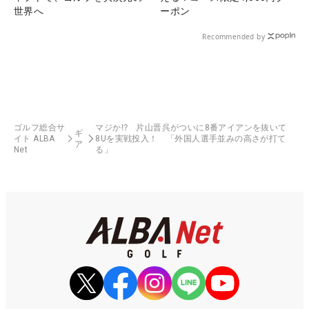
世界へ
ーポン
Recommended by
ゴルフ総合サ
マジか⁉ 片山晋呉がついに8番アイアンを抜いて
ギ
イト ALBA
8Uを実戦投入！ 「外国人選手並みの高さが打て
ア
Net
る」