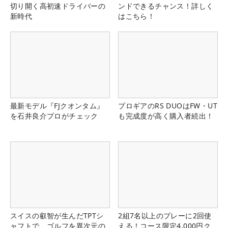
切り開く高初速ドライバーの
ンドできるチャンス！詳しく
新時代
はこちら！
最新モデル『FJクオンタム』
プロギアのRS DUOはFW・UT
を石井良介プロがチェック
も完成度が高く購入者続出！
スイスの叡智が生んだTPTシ
2組7名以上のプレーに2回使
ャフトで、ゴルフを異次元の
える！コース限定4,000円ク