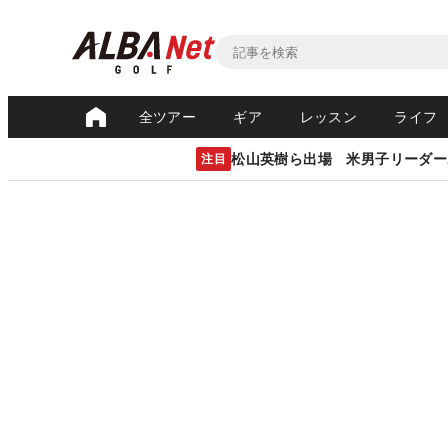
全ツアー
ギア
レッスン
ライフ
松山英樹ら出場 米男子リーダー
注目