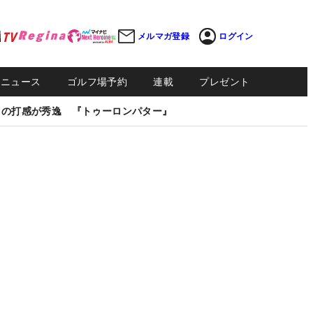
メルマガ登録
ログイン
Sニュース
ゴルフ場予約
連載
プレゼント
しの打感が秀逸 『トゥーロンパター』