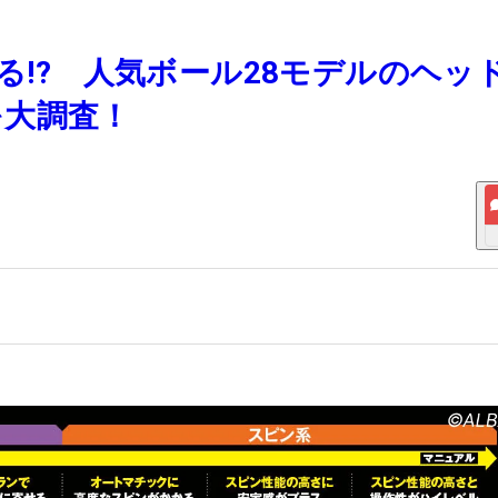
がる!? 人気ボール28モデルのヘッ
を大調査！