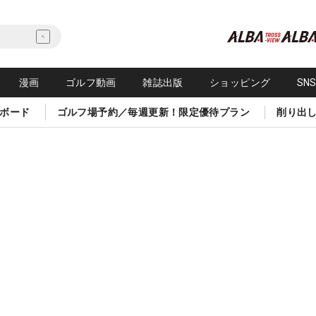
漫画
ゴルフ動画
雑誌出版
ショッピング
SN
ボード
ゴルフ場予約／毎週更新！限定優待プラン
削り出