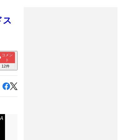
ドス
コメン
ト
12
件