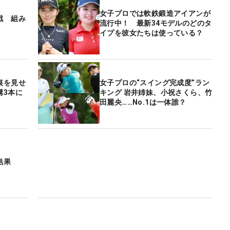
女子プロでは軟鉄鍛造アイアンが
戦 組み
流行中！ 最新34モデルのどのタ
イプを彼女たちは使っている？
痕を見せ
女子プロの“スイング完成度”ラン
溝3本に
キング 岩井姉妹、小祝さくら、竹
田麗央……No.1は一体誰？
結果