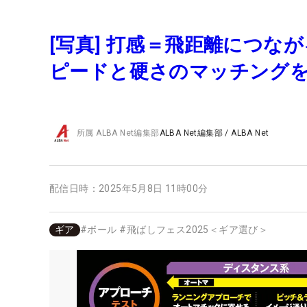
[写真] 打感＝飛距離につな
ピードと硬さのマッチング
所属
ALBA Net編集部
ALBA Net編集部
/
ALBA Net
配信日時：
2025年5月8日 11時00分
ギア
#
ボール
#
飛ばしフェス2025＜ギア選び＞