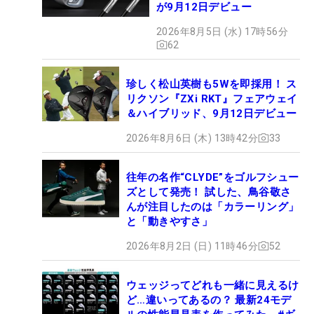
が9月12日デビュー
2026年8月5日 (水) 17時56分
62
珍しく松山英樹も5Wを即採用！ ス
リクソン『ZXi RKT』フェアウェイ
＆ハイブリッド、9月12日デビュー
2026年8月6日 (木) 13時42分
33
往年の名作“CLYDE”をゴルフシュー
ズとして発売！ 試した、鳥谷敬さ
んが注目したのは「カラーリング」
と「動きやすさ」
2026年8月2日 (日) 11時46分
52
ウェッジってどれも一緒に見えるけ
ど…違いってあるの？ 最新24モデ