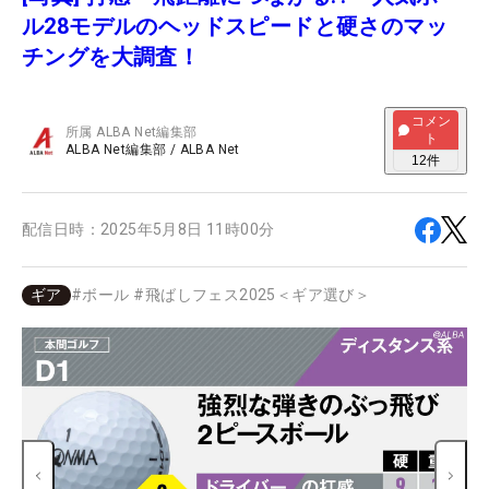
ル28モデルのヘッドスピードと硬さのマッ
チングを大調査！
コメン
所属
ALBA Net編集部
ト
ALBA Net編集部
/
ALBA Net
12
件
配信日時：
2025年5月8日 11時00分
ギア
#
ボール
#
飛ばしフェス2025＜ギア選び＞