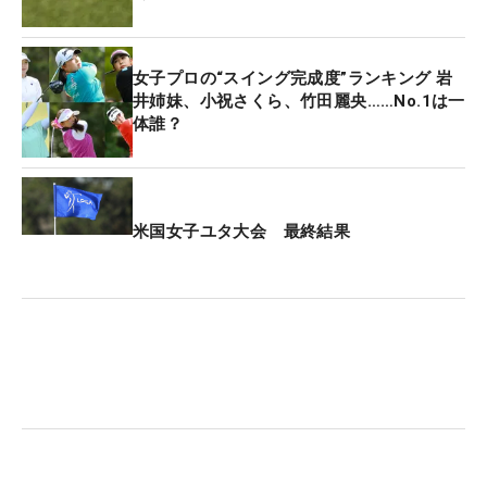
女子プロの“スイング完成度”ランキング 岩
井姉妹、小祝さくら、竹田麗央……No.1は一
体誰？
米国女子ユタ大会 最終結果