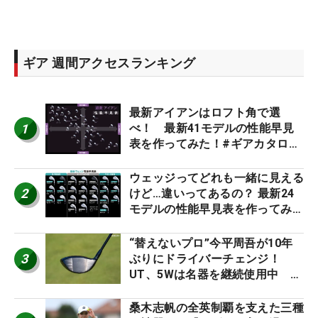
ギア 週間アクセスランキング
最新アイアンはロフト角で選
1
べ！ 最新41モデルの性能早見
表を作ってみた！#ギアカタログ
2026
ウェッジってどれも一緒に見える
2
けど…違いってあるの？ 最新24
モデルの性能早見表を作ってみ
た #ギアカタログ2026
“替えないプロ”今平周吾が10年
3
ぶりにドライバーチェンジ！
UT、5Wは名器を継続使用中 #
男子プロセッティング
桑木志帆の全英制覇を支えた三種