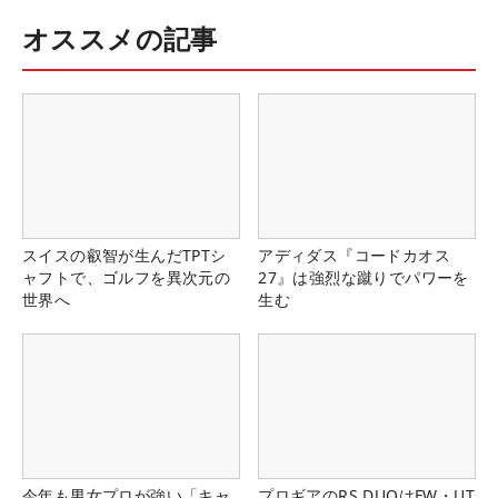
オススメの記事
スイスの叡智が生んだTPTシ
アディダス『コードカオス
ャフトで、ゴルフを異次元の
27』は強烈な蹴りでパワーを
世界へ
生む
今年も男女プロが強い「キャ
プロギアのRS DUOはFW・UT