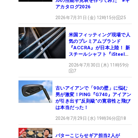
ルの性能早見表を作ってみた #ギ
アカタログ2026
2026年7月31日 (金) 12時15分
25
米国フィッティング現場で人
気のプレミアムブランド
『ACCRA』が日本上陸！ 新
スチールシャフト『iSteel
BLUE』が9月4日デビュー
2026年7月30日 (木) 11時59分
7
古いアイアンで「90の壁」に悩む
男が激変！PING『G740』アイアン
が引き出す“反則級”の寛容性と飛び
は本当だった！
2026年7月29日 (水) 19時36分
18
パターこじらせギア担当2人が