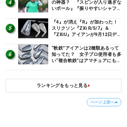
4
の神器？ 『スピンが入り過ぎな
いボール』『振りやすいシャフ
ト』『真っすぐ飛ぶドライバ
ー』 #女子プロセッティング
『4』が消え『R』が加わった！
5
スリクソン『ZXi R/5/7』＆
『ZXiU』アイアンが9月12日デ
ビュー
“軟鉄”アイアンは2種類あるって
6
知ってた？ 女子プロ使用者も多
い“複合軟鉄”はアマチュアにもオ
ススメ！
ランキングをもっと見る
ページ上部へ