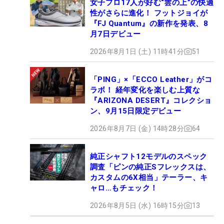
女子プロ17人が好む“雲の上”の快適
性がさらに進化！ フットジョイが
『FJ Quantum』の新作を発表、8
月7日デビュー
2026年8月1日 (土) 11時41分
51
「PING」×「ECCO Leather」がコ
ラボ！ 経年変化を楽しむ上質な
『ARIZONA DESERT』コレクショ
ン、9月15日限定デビュー
2026年8月7日 (金) 14時28分
64
純正シャフト12モデルのスペック
調査「ピンの純正Sフレックスは、
カスタムの6X相当」テーラー、キ
ャロ…もチェック！
2026年8月5日 (水) 16時15分
13