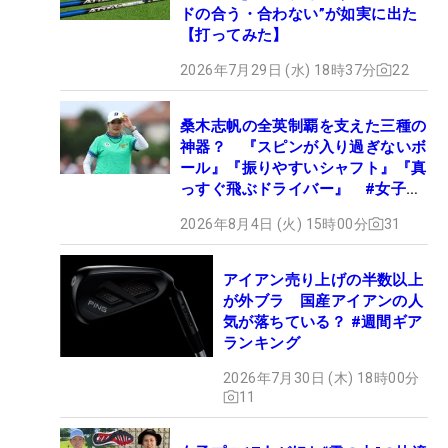
ドの合う・合わない”が如実に出た
【打ってみた】
2026年7月29日 (水) 18時37分
22
桑木志帆の全英制覇を支えた三種の
神器？ 『スピンが入り過ぎないボ
ール』『振りやすいシャフト』『真
っすぐ飛ぶドライバー』 #女子プ
ロセッティング
2026年8月4日 (火) 15時00分
31
アイアン売り上げの半数以上
が外ブラ 国産アイアンの人
気が落ちている？ #週間ギア
ランキング
2026年7月30日 (木) 18時00分
11