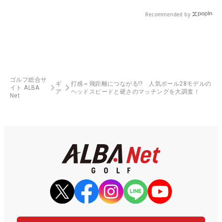
県）
Recommended by
ゴルフ総合サ
ギ
打感＝飛距離につながる!? 人気ボール28モデルの
イト ALBA
ア
ヘッドスピードと硬さのマッチングを大調査！
Net