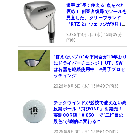
選手は“長く使える”点をべた
褒め！ 創業者復帰でソールを
見直した、クリーブランド
『RTZ 2』ウェッジが9月12
日デビュー
2026年8月5日 (水) 15時09分
60
“替えないプロ”今平周吾が10年ぶり
にドライバーチェンジ！ UT、5W
は名器を継続使用中 #男子プロセ
ッティング
2026年8月6日 (木) 15時49分
38
テックウインドが競技で使えない高
反発ボール『飛びONE』を発売！
実測COR値「0.850」で“二打目の
景色”が劇的に変わる!?
2026年8月3日 (月) 13時51分
12