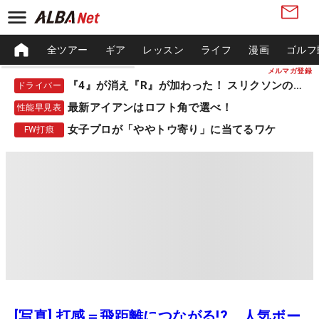
全ツアー
ギア
レッスン
ライフ
漫画
ゴルフ
メルマガ登録
『4』が消え『R』が加わった！ スリクソンの新作
ドライバー
最新アイアンはロフト角で選べ！
性能早見表
女子プロが「ややトウ寄り」に当てるワケ
FW打痕
[写真] 打感＝飛距離につながる!? 人気ボー