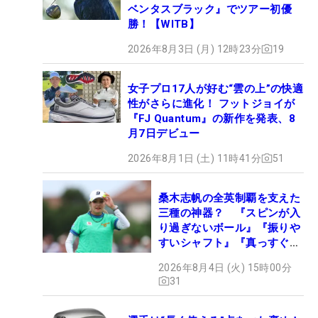
ベンタスブラック』でツアー初優
勝！【WITB】
2026年8月3日 (月) 12時23分
19
女子プロ17人が好む“雲の上”の快適
性がさらに進化！ フットジョイが
『FJ Quantum』の新作を発表、8
月7日デビュー
2026年8月1日 (土) 11時41分
51
桑木志帆の全英制覇を支えた
三種の神器？ 『スピンが入
り過ぎないボール』『振りや
すいシャフト』『真っすぐ飛
ぶドライバー』 #女子プロ
2026年8月4日 (火) 15時00分
セッティング
31