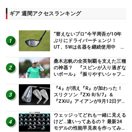
ギア 週間アクセスランキング
“替えないプロ”今平周吾が10年
1
ぶりにドライバーチェンジ！
UT、5Wは名器を継続使用中 #
男子プロセッティング
桑木志帆の全英制覇を支えた三種
2
の神器？ 『スピンが入り過ぎな
いボール』『振りやすいシャフ
ト』『真っすぐ飛ぶドライバ
ー』 #女子プロセッティング
『4』が消え『R』が加わった！
3
スリクソン『ZXi R/5/7』＆
『ZXiU』アイアンが9月12日デ
ビュー
ウェッジってどれも一緒に見える
4
けど…違いってあるの？ 最新24
モデルの性能早見表を作ってみ