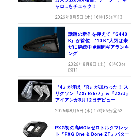
ャロ…もチェック！
2026年8月5日 (水) 16時15分
13
話題の新作を抑えて『G440
K』が首位 “10Ｋ”人気は未
だに継続中 #週間ギアランキ
ング
2026年8月8日 (土) 18時00分
11
『4』が消え『R』が加わった！ ス
リクソン『ZXi R/5/7』＆『ZXiU』
アイアンが9月12日デビュー
2026年8月5日 (水) 17時56分
62
PXG初の高MOI×ゼロトルクマレッ
ト『PXG One & Done ZT』パター