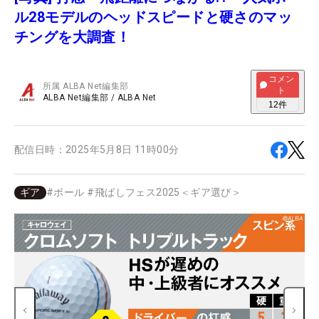
ル28モデルのヘッドスピードと硬さのマッ
チングを大調査！
コメン
所属
ALBA Net編集部
ト
ALBA Net編集部
/
ALBA Net
12
件
配信日時：
2025年5月8日 11時00分
ギア
#
ボール
#
飛ばしフェス2025＜ギア選び＞