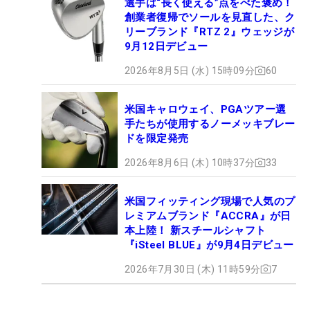
選手は“長く使える”点をべた褒め！
創業者復帰でソールを見直した、ク
リーブランド『RTZ 2』ウェッジが
9月12日デビュー
2026年8月5日 (水) 15時09分
60
米国キャロウェイ、PGAツアー選
手たちが使用するノーメッキブレー
ドを限定発売
2026年8月6日 (木) 10時37分
33
米国フィッティング現場で人気のプ
レミアムブランド『ACCRA』が日
本上陸！ 新スチールシャフト
『iSteel BLUE』が9月4日デビュー
2026年7月30日 (木) 11時59分
7