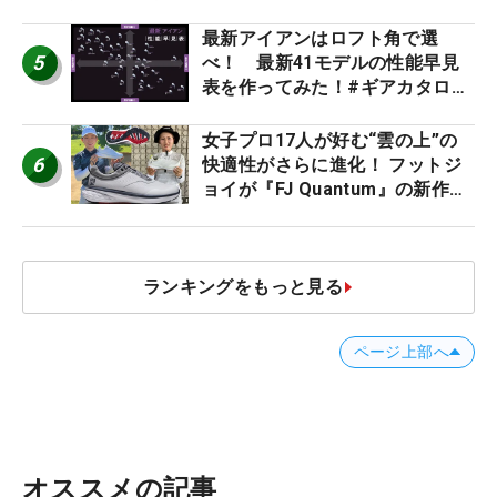
た #ギアカタログ2026
最新アイアンはロフト角で選
5
べ！ 最新41モデルの性能早見
表を作ってみた！#ギアカタログ
2026
女子プロ17人が好む“雲の上”の
6
快適性がさらに進化！ フットジ
ョイが『FJ Quantum』の新作を
発表、8月7日デビュー
ランキングをもっと見る
ページ上部へ
オススメの記事