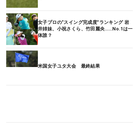
女子プロの“スイング完成度”ランキング 岩
井姉妹、小祝さくら、竹田麗央……No.1は一
体誰？
米国女子ユタ大会 最終結果