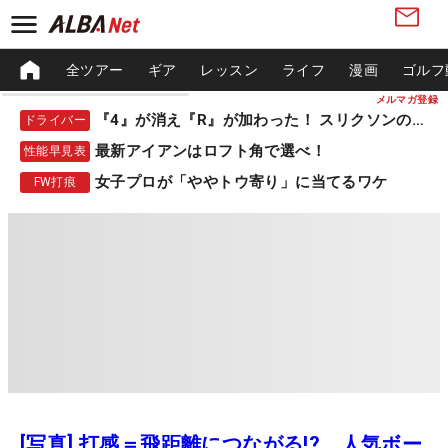
全ツアー
ギア
レッスン
ライフ
漫画
ゴルフ
メルマガ登録
『4』が消え『R』が加わった！ スリクソンの新作
ドライバー
最新アイアンはロフト角で選べ！
性能早見表
女子プロが「ややトウ寄り」に当てるワケ
FW打痕
[写真] 打感＝飛距離につながる!? 人気ボー