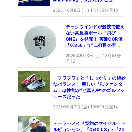
2026年8月8日 (土) 11時35分
13
テックウインドが競技で使え
ない高反発ボール『飛び
ONE』を発売！ 実測COR値
「0.850」で“二打目の景
色”が劇的に変わる!?
2026年8月3日 (月) 13時51分
12
「フワフワ」と「しっかり」の絶妙
なバランス！ 新しい『FJクオンタ
ム』は性能が“ど真ん中”のゴルフシ
ューズだった
2026年8月7日 (金) 10時00分
14
テーラーメイド契約のマイケル・ト
ルビョンセン、『Qi4D LS』×『24