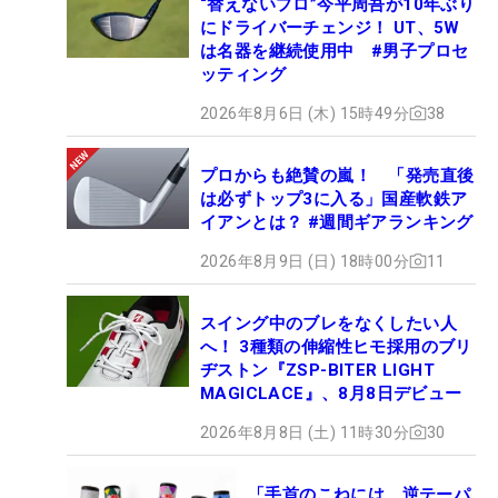
“替えないプロ”今平周吾が10年ぶり
にドライバーチェンジ！ UT、5W
は名器を継続使用中 #男子プロセ
ッティング
2026年8月6日 (木) 15時49分
38
プロからも絶賛の嵐！ 「発売直後
は必ずトップ3に入る」国産軟鉄ア
イアンとは？ #週間ギアランキング
2026年8月9日 (日) 18時00分
11
スイング中のブレをなくしたい人
へ！ 3種類の伸縮性ヒモ採用のブリ
ヂストン『ZSP-BITER LIGHT
MAGICLACE』、8月8日デビュー
2026年8月8日 (土) 11時30分
30
「手首のこねには、逆テーパ