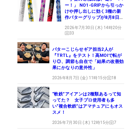
ー！」 NO1-GRIPから引っか
けや押し出しに効く3種の新
作パターグリップが8月8日デ
ビュー
2026年7月30日 (木) 14時20分
33
パターこじらせギア担当2人が
『TRTL』をテスト！高MOIで転が
り◎、調節も自在で「結果の改善効
果にかなりの意外性」
2026年8月7日 (金) 11時15分
18
“軟鉄”アイアンは2種類あるって知
ってた？ 女子プロ使用者も多
い“複合軟鉄”はアマチュアにもオス
スメ！
2026年7月30日 (木) 12時15分
7