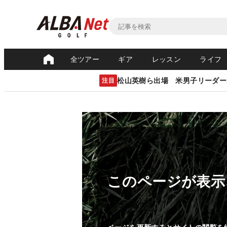
全ツアー
ギア
レッスン
ライフ
松山英樹ら出場 米男子リーダー
注目
このページが表示