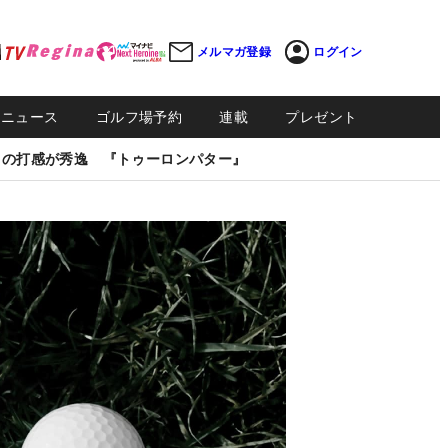
メルマガ登録
ログイン
Sニュース
ゴルフ場予約
連載
プレゼント
しの打感が秀逸 『トゥーロンパター』