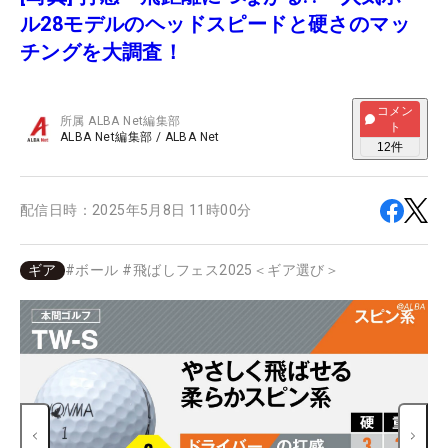
ル28モデルのヘッドスピードと硬さのマッ
チングを大調査！
コメン
所属
ALBA Net編集部
ト
ALBA Net編集部
/
ALBA Net
12
件
配信日時：
2025年5月8日 11時00分
ギア
#
ボール
#
飛ばしフェス2025＜ギア選び＞