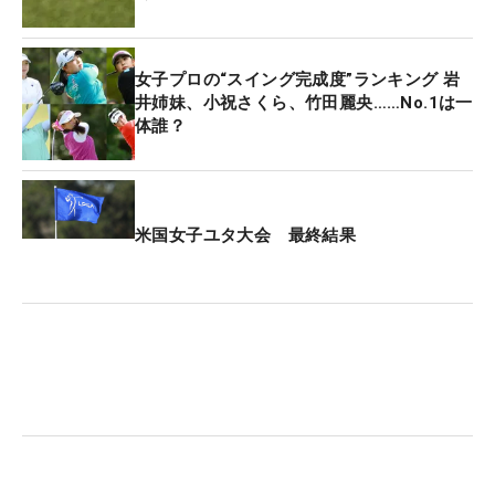
女子プロの“スイング完成度”ランキング 岩
井姉妹、小祝さくら、竹田麗央……No.1は一
体誰？
米国女子ユタ大会 最終結果