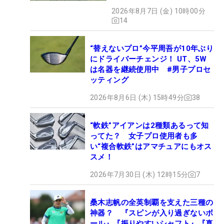
ズだった
2026年8月7日 (金) 10時00分
14
“替えないプロ”今平周吾が10年ぶり
にドライバーチェンジ！ UT、5W
は名器を継続使用中 #男子プロセ
ッティング
2026年8月6日 (木) 15時49分
38
“軟鉄”アイアンは2種類あるって知
ってた？ 女子プロ使用者も多
い“複合軟鉄”はアマチュアにもオス
スメ！
2026年7月30日 (木) 12時15分
7
桑木志帆の全英制覇を支えた三種の
神器？ 『スピンが入り過ぎないボ
ール』『振りやすいシャフト』『真