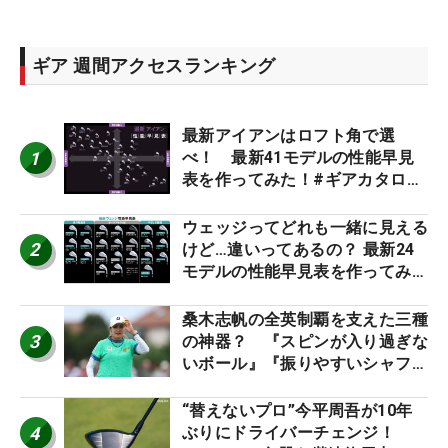
ギア 週間アクセスランキング
最新アイアンはロフト角で選
1
べ！ 最新41モデルの性能早見
表を作ってみた！#ギアカタログ
2026
ウェッジってどれも一緒に見える
2
けど…違いってあるの？ 最新24
モデルの性能早見表を作ってみ
た #ギアカタログ2026
桑木志帆の全英制覇を支えた三種
3
の神器？ 『スピンが入り過ぎな
いボール』『振りやすいシャフ
ト』『真っすぐ飛ぶドライバ
ー』 #女子プロセッティング
“替えないプロ”今平周吾が10年
4
ぶりにドライバーチェンジ！