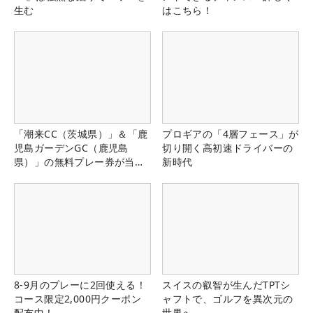
生む
はこちら！
「潮来CC（茨城県）」＆「鹿
プロギアの「4層フェース」が
児島ガーデンGC（鹿児島
切り開く高初速ドライバーの
県）」の無料プレー券が当た
新時代
る！！
8-9月のプレーに2回使える！
スイスの叡智が生んだTPTシ
コース限定2,000円クーポン
ャフトで、ゴルフを異次元の
配布中！
世界へ