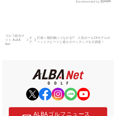
Recommended by
ゴルフ総合サ
ギ
打感＝飛距離につながる!? 人気ボール28モデルの
イト ALBA
ア
ヘッドスピードと硬さのマッチングを大調査！
Net
ALBAゴルフニュース