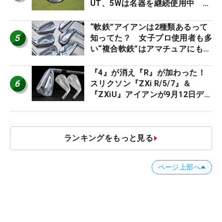
UT、5Wは名器を継続使用中 #
男子プロセッティング
“軟鉄”アイアンは2種類あるって
5
知ってた？ 女子プロ使用者も多
い“複合軟鉄”はアマチュアにもオ
ススメ！
『4』が消え『R』が加わった！
6
スリクソン『ZXi R/5/7』＆
『ZXiU』アイアンが9月12日デ
ビュー
ランキングをもっと見る
ページ上部へ