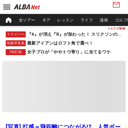
全ツアー
ギア
レッスン
ライフ
漫画
ゴルフ
メルマガ登録
『4』が消え『R』が加わった！ スリクソンの新作
ドライバー
最新アイアンはロフト角で選べ！
性能早見表
女子プロが「ややトウ寄り」に当てるワケ
FW打痕
[写真] 打感＝飛距離につながる!? 人気ボー