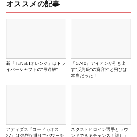
オススメの記事
新『TENSEIオレンジ』はドラ
『G740』アイアンが引き出
イバーシャフトの“最適解”
す“反則級”の寛容性と飛びは
本当だった！
アディダス『コードカオス
ネクストヒロイン選手とラウ
27』は強烈な蹴りでパワーを
ンドできるチャンス！詳しく