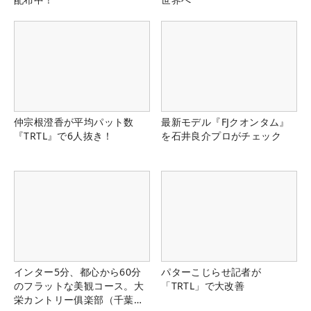
仲宗根澄香が平均パット数
最新モデル『FJクオンタム』
『TRTL』で6人抜き！
を石井良介プロがチェック
インター5分、都心から60分
パターこじらせ記者が
のフラットな美観コース。大
「TRTL」で大改善
栄カントリー俱楽部（千葉