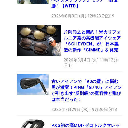
勝！【WITB】
2026年8月3日 (月) 12時23分
19
片岡尚之と契約！米カリフォ
ルニア発の高機能アイウェア
「SCHEYDEN」が、日本製
造の新作『GIMME』を発売
2026年8月4日 (火) 11時12分
11
古いアイアンで「90の壁」に悩む
男が激変！PING『G740』アイアン
が引き出す“反則級”の寛容性と飛び
は本当だった！
2026年7月29日 (水) 19時36分
18
PXG初の高MOI×ゼロトルクマレッ