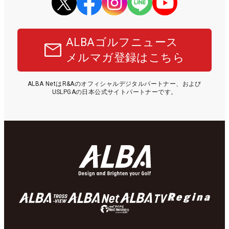
ALBAゴルフニュース
メルマガ登録はこちら
ALBA NetはR&Aのオフィシャルデジタルパートナー、および
USLPGAの日本公式サイトパートナーです。