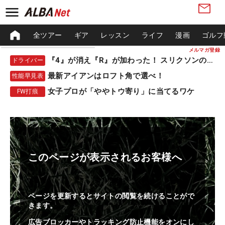
全ツアー
ギア
レッスン
ライフ
漫画
ゴルフ
メルマガ登録
『4』が消え『R』が加わった！ スリクソンの新作
ドライバー
最新アイアンはロフト角で選べ！
性能早見表
女子プロが「ややトウ寄り」に当てるワケ
FW打痕
このページが表示されるお客様へ
ページを更新するとサイトの閲覧を続けることがで
きます。
広告ブロッカーやトラッキング防止機能をオンにし