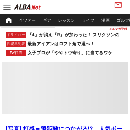
全ツアー
ギア
レッスン
ライフ
漫画
ゴルフ
メルマガ登録
『4』が消え『R』が加わった！ スリクソンの新作
ドライバー
最新アイアンはロフト角で選べ！
性能早見表
女子プロが「ややトウ寄り」に当てるワケ
FW打痕
[写真] 打感＝飛距離につながる!? 人気ボー