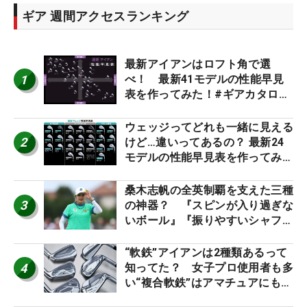
ギア 週間アクセスランキング
最新アイアンはロフト角で選
1
べ！ 最新41モデルの性能早見
表を作ってみた！#ギアカタログ
2026
ウェッジってどれも一緒に見える
2
けど…違いってあるの？ 最新24
モデルの性能早見表を作ってみ
た #ギアカタログ2026
桑木志帆の全英制覇を支えた三種
3
の神器？ 『スピンが入り過ぎな
いボール』『振りやすいシャフ
ト』『真っすぐ飛ぶドライバ
ー』 #女子プロセッティング
“軟鉄”アイアンは2種類あるって
4
知ってた？ 女子プロ使用者も多
い“複合軟鉄”はアマチュアにもオ
ススメ！