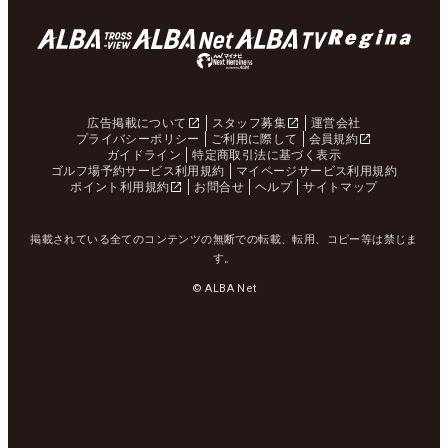
広告掲載について
スタッフ募集
運営会社
プライバシーポリシー
ご利用に際して
会員規約
ガイドライン
特定商取引法に基づく表示
ゴルフ場予約サービス利用規約
マイページサービス利用規約
ポイント利用規約
お問合せ
ヘルプ
サイトマップ
掲載されている全てのコンテンツの無断での転載、転用、コピー等は禁じま
す。
© ALBA Net