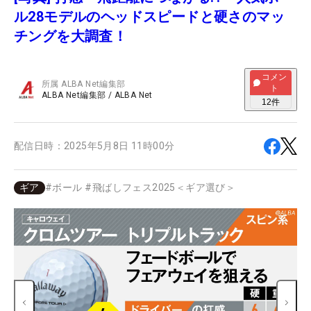
ル28モデルのヘッドスピードと硬さのマッ
チングを大調査！
コメン
所属
ALBA Net編集部
ト
ALBA Net編集部
/
ALBA Net
12
件
配信日時：
2025年5月8日 11時00分
ギア
#
ボール
#
飛ばしフェス2025＜ギア選び＞