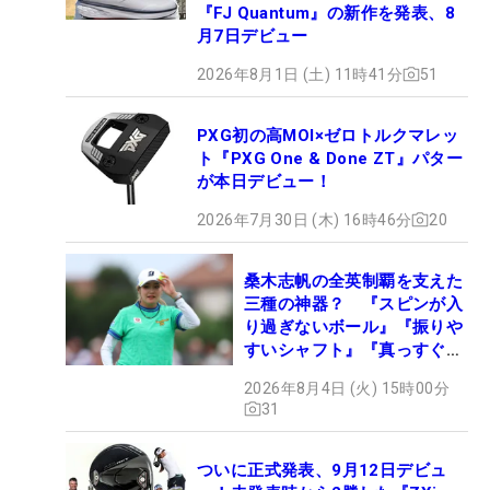
『FJ Quantum』の新作を発表、8
月7日デビュー
2026年8月1日 (土) 11時41分
51
PXG初の高MOI×ゼロトルクマレッ
ト『PXG One & Done ZT』パター
が本日デビュー！
2026年7月30日 (木) 16時46分
20
桑木志帆の全英制覇を支えた
三種の神器？ 『スピンが入
り過ぎないボール』『振りや
すいシャフト』『真っすぐ飛
ぶドライバー』 #女子プロ
2026年8月4日 (火) 15時00分
セッティング
31
ついに正式発表、9月12日デビュ