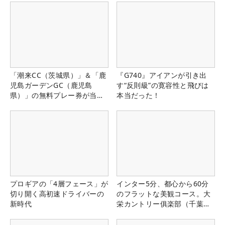
「潮来CC（茨城県）」＆「鹿
『G740』アイアンが引き出
児島ガーデンGC（鹿児島
す“反則級”の寛容性と飛びは
県）」の無料プレー券が当た
本当だった！
る！！
プロギアの「4層フェース」が
インター5分、都心から60分
切り開く高初速ドライバーの
のフラットな美観コース。大
新時代
栄カントリー俱楽部（千葉
県）