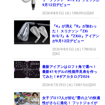
9月12日デビュー
2026年8月5日 (水) 15時09分
60
『4』が消え『R』が加わっ
た！ スリクソン『ZXi
R/5/7』＆『ZXiU』アイアン
が9月12日デビュー
2026年8月5日 (水) 17時56分
62
最新アイアンはロフト角で選べ！
最新41モデルの性能早見表を作っ
てみた！#ギアカタログ2026
2026年7月29日 (水) 12時15分
45
女子プロ17人が好む“雲の上”の快適
性がさらに進化！ フットジョイが