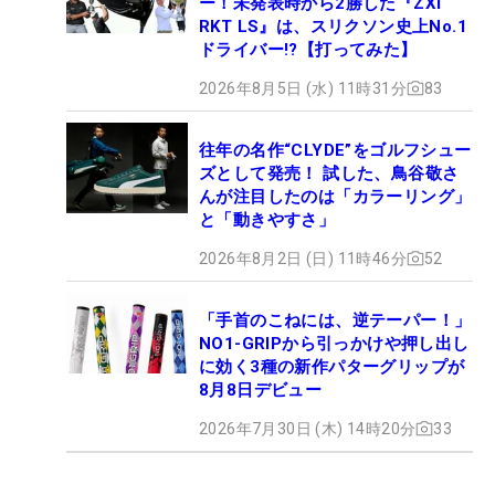
ー！未発表時から2勝した『ZXi
RKT LS』は、スリクソン史上No.1
ドライバー!?【打ってみた】
2026年8月5日 (水) 11時31分
83
往年の名作“CLYDE”をゴルフシュー
ズとして発売！ 試した、鳥谷敬さ
んが注目したのは「カラーリング」
と「動きやすさ」
2026年8月2日 (日) 11時46分
52
「手首のこねには、逆テーパー！」
NO1-GRIPから引っかけや押し出し
に効く3種の新作パターグリップが
8月8日デビュー
2026年7月30日 (木) 14時20分
33