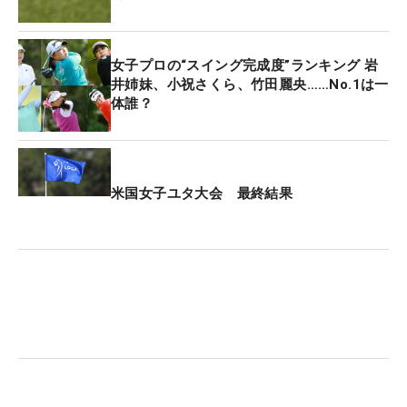
女子プロの“スイング完成度”ランキング 岩
井姉妹、小祝さくら、竹田麗央……No.1は一
体誰？
米国女子ユタ大会 最終結果