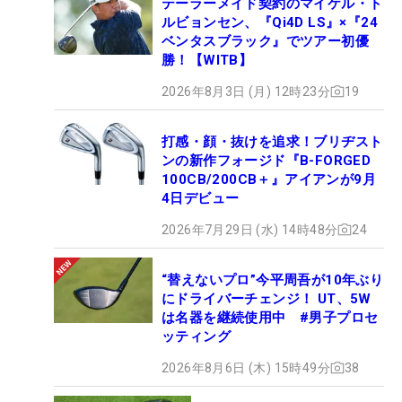
テーラーメイド契約のマイケル・ト
ルビョンセン、『Qi4D LS』×『24
ベンタスブラック』でツアー初優
勝！【WITB】
2026年8月3日 (月) 12時23分
19
打感・顔・抜けを追求！ブリヂスト
ンの新作フォージド『B-FORGED
100CB/200CB＋』アイアンが9月
4日デビュー
2026年7月29日 (水) 14時48分
24
“替えないプロ”今平周吾が10年ぶり
にドライバーチェンジ！ UT、5W
は名器を継続使用中 #男子プロセ
ッティング
2026年8月6日 (木) 15時49分
38