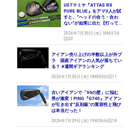
USTマミヤ『ATTAS RX
PURE BLUE』をアマ3人が試
すと、“ヘッドの合う・合わ
ない”が如実に出た【打って
みた】
2026年7月29日 (水) 18時37分
22
アイアン売り上げの半数以上が外ブ
ラ 国産アイアンの人気が落ちてい
る？ #週間ギアランキング
2026年7月30日 (木) 18時00分
11
古いアイアンで「90の壁」に悩む
男が激変！PING『G740』アイアン
が引き出す“反則級”の寛容性と飛び
は本当だった！
2026年7月29日 (水) 19時36分
18