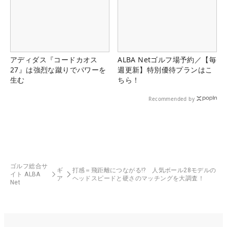
アディダス『コードカオス
ALBA Netゴルフ場予約／【毎
27』は強烈な蹴りでパワーを
週更新】特別優待プランはこ
生む
ちら！
Recommended by
ゴルフ総合サ
ギ
打感＝飛距離につながる!? 人気ボール28モデルの
イト ALBA
ア
ヘッドスピードと硬さのマッチングを大調査！
Net