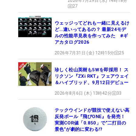
2026年7月29日 (水) 14時18分
27
ウェッジってどれも一緒に見えるけ
ど…違いってあるの？ 最新24モデ
ルの性能早見表を作ってみた #ギ
アカタログ2026
2026年7月31日 (金) 12時15分
25
珍しく松山英樹も5Wを即採用！ ス
リクソン『ZXi RKT』フェアウェイ
＆ハイブリッド、9月12日デビュー
2026年8月6日 (木) 13時42分
33
テックウインドが競技で使えない高
反発ボール『飛びONE』を発売！
実測COR値「0.850」で“二打目の
景色”が劇的に変わる!?