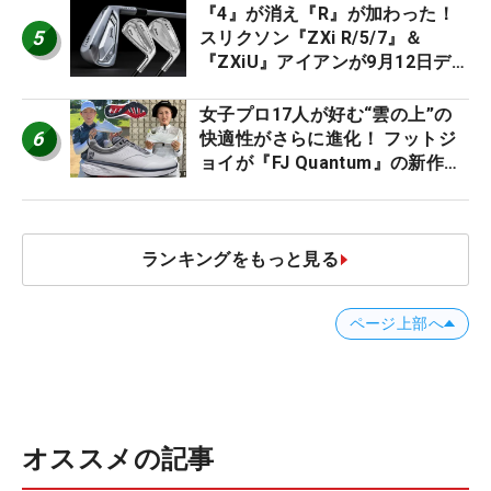
『4』が消え『R』が加わった！
5
スリクソン『ZXi R/5/7』＆
『ZXiU』アイアンが9月12日デ
ビュー
女子プロ17人が好む“雲の上”の
6
快適性がさらに進化！ フットジ
ョイが『FJ Quantum』の新作を
発表、8月7日デビュー
ランキングをもっと見る
ページ上部へ
オススメの記事