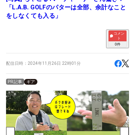
「L.A.B. GOLFのパターは全部、余計なこと
をしなくても入る」
コメン
ト
0
件
配信日時：
2024年11月26日 22時01分
ギア
PR記事