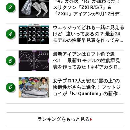
『4』が消え『R』が加わった！
3
スリクソン『ZXi R/5/7』＆
『ZXiU』アイアンが9月12日デ
ビュー
ウェッジってどれも一緒に見える
4
けど…違いってあるの？ 最新24
モデルの性能早見表を作ってみ
た #ギアカタログ2026
最新アイアンはロフト角で選
5
べ！ 最新41モデルの性能早見
表を作ってみた！#ギアカタログ
2026
女子プロ17人が好む“雲の上”の
6
快適性がさらに進化！ フットジ
ョイが『FJ Quantum』の新作を
発表、8月7日デビュー
ランキングをもっと見る