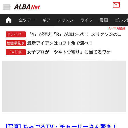
全ツアー
ギア
レッスン
ライフ
漫画
ゴルフ
メルマガ登録
『4』が消え『R』が加わった！ スリクソンの新作
ドライバー
最新アイアンはロフト角で選べ！
性能早見表
女子プロが「ややトウ寄り」に当てるワケ
FW打痕
[写真] ちゃごるTV・チャーリーさん驚き！