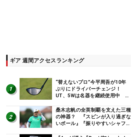
ギア 週間アクセスランキング
“替えないプロ”今平周吾が10年
1
ぶりにドライバーチェンジ！
UT、5Wは名器を継続使用中 #
男子プロセッティング
桑木志帆の全英制覇を支えた三種
2
の神器？ 『スピンが入り過ぎな
いボール』『振りやすいシャフ
ト』『真っすぐ飛ぶドライバ
ー』 #女子プロセッティング