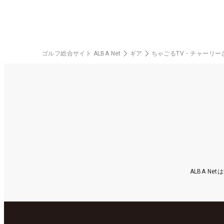
ゴルフ総合サイト ALBA Net
ギア
ちゃごるTV・チャーリーさ
ALBA N