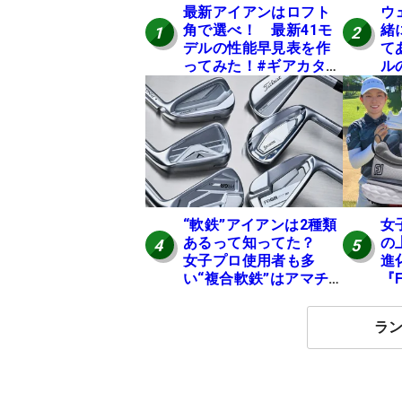
最新アイアンはロフト
ウ
角で選べ！ 最新41モ
緒
1
2
デルの性能早見表を作
て
ってみた！#ギアカタロ
ル
グ2026
て
20
“軟鉄”アイアンは2種類
女
あるって知ってた？
の
4
5
女子プロ使用者も多
進
い“複合軟鉄”はアマチ
『F
ュアにもオススメ！
を
ー
ラ