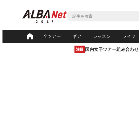
全ツアー
ギア
レッスン
ライフ
国内女子ツアー組み合わせ
注目