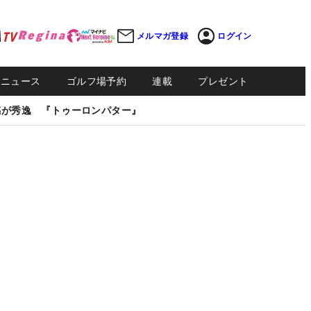
メルマガ登録
ログイン
Sニュース
ゴルフ場予約
連載
プレゼント
感が秀逸 『トゥーロンパター』