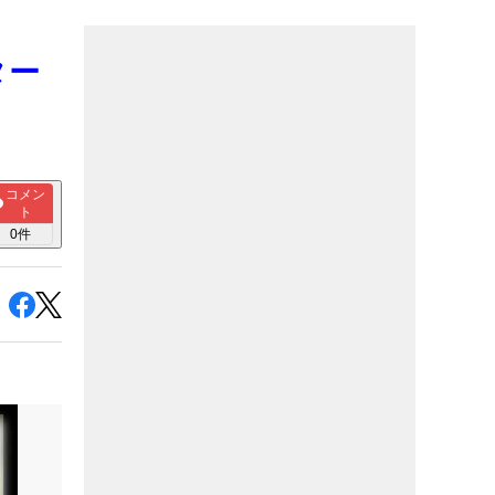
ター
コメン
ト
0
件