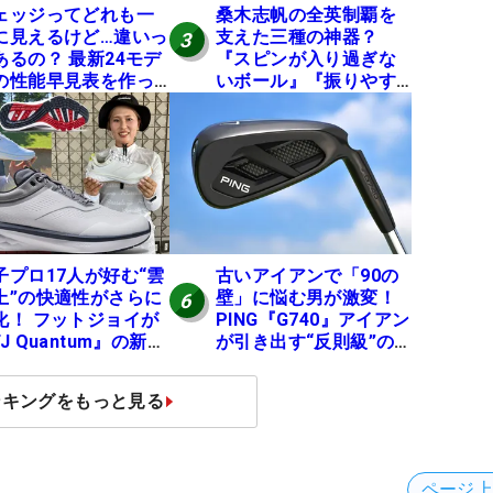
ェッジってどれも一
桑木志帆の全英制覇を
に見えるけど…違いっ
支えた三種の神器？
3
あるの？ 最新24モデ
『スピンが入り過ぎな
の性能早見表を作っ
いボール』『振りやす
みた #ギアカタログ
いシャフト』『真っす
26
ぐ飛ぶドライバー』 #
女子プロセッティング
子プロ17人が好む“雲
古いアイアンで「90の
上”の快適性がさらに
壁」に悩む男が激変！
6
化！ フットジョイが
PING『G740』アイアン
J Quantum』の新作
が引き出す“反則級”の
発表、8月7日デビュ
寛容性と飛びは本当だ
った！
ンキングをもっと見る
ページ