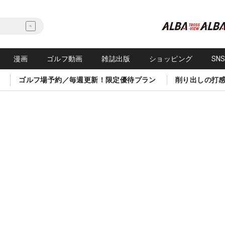
漫画
ゴルフ動画
雑誌出版
ショッピング
SN
ゴルフ場予約／毎週更新！限定優待プラン
削り出しの打