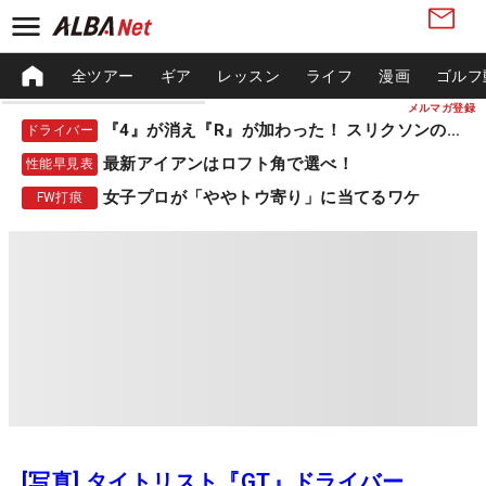
全ツアー
ギア
レッスン
ライフ
漫画
ゴルフ
メルマガ登録
『4』が消え『R』が加わった！ スリクソンの新作
ドライバー
最新アイアンはロフト角で選べ！
性能早見表
女子プロが「ややトウ寄り」に当てるワケ
FW打痕
[写真] タイトリスト『GT』ドライバー、