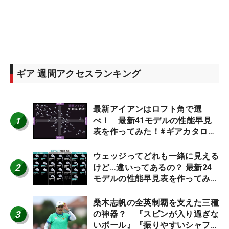
ギア 週間アクセスランキング
最新アイアンはロフト角で選
1
べ！ 最新41モデルの性能早見
表を作ってみた！#ギアカタログ
2026
ウェッジってどれも一緒に見える
2
けど…違いってあるの？ 最新24
モデルの性能早見表を作ってみ
た #ギアカタログ2026
桑木志帆の全英制覇を支えた三種
3
の神器？ 『スピンが入り過ぎな
いボール』『振りやすいシャフ