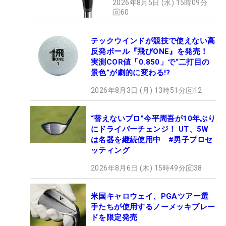
2026年8月5日 (水) 15時09分
60
テックウインドが競技で使えない高
反発ボール『飛びONE』を発売！
実測COR値「0.850」で“二打目の
景色”が劇的に変わる!?
2026年8月3日 (月) 13時51分
12
“替えないプロ”今平周吾が10年ぶり
にドライバーチェンジ！ UT、5W
は名器を継続使用中 #男子プロセ
ッティング
2026年8月6日 (木) 15時49分
38
米国キャロウェイ、PGAツアー選
手たちが使用するノーメッキブレー
ドを限定発売