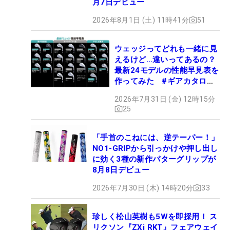
月7日デビュー
2026年8月1日 (土) 11時41分
51
ウェッジってどれも一緒に見
えるけど…違いってあるの？
最新24モデルの性能早見表を
作ってみた #ギアカタログ
2026
2026年7月31日 (金) 12時15分
25
「手首のこねには、逆テーパー！」
NO1-GRIPから引っかけや押し出し
に効く3種の新作パターグリップが
8月8日デビュー
2026年7月30日 (木) 14時20分
33
珍しく松山英樹も5Wを即採用！ ス
リクソン『ZXi RKT』フェアウェイ