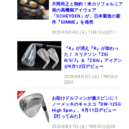
片岡尚之と契約！米カリフォルニア
発の高機能アイウェア
「SCHEYDEN」が、日本製造の新
作『GIMME』を発売
2026年8月4日 (火) 11時12分
11
『4』が消え『R』が加わっ
た！ スリクソン『ZXi
R/5/7』＆『ZXiU』アイアン
が9月12日デビュー
2026年8月5日 (水) 17時56分
62
お助けドルフィンが激スピンに！
ノーメッキのキャスコ『DW-125G
High Spin』、9月11日デビュー
【打ってみた】
2026年8月7日 (金) 18時36分
33