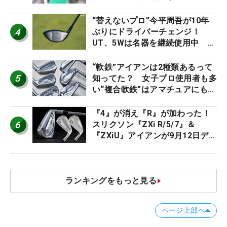
ト』『真っすぐ飛ぶドライバ
ー』 #女子プロセッティング
“替えないプロ”今平周吾が10年
4
ぶりにドライバーチェンジ！
UT、5Wは名器を継続使用中 #
男子プロセッティング
“軟鉄”アイアンは2種類あるって
5
知ってた？ 女子プロ使用者も多
い“複合軟鉄”はアマチュアにもオ
ススメ！
『4』が消え『R』が加わった！
6
スリクソン『ZXi R/5/7』＆
『ZXiU』アイアンが9月12日デ
ビュー
ランキングをもっと見る
ページ上部へ