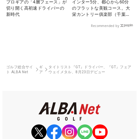
プロギアの「4層フェース」が
インター5分、都心から60分
切り開く高初速ドライバーの
のフラットな美観コース。大
新時代
栄カントリー俱楽部（千葉
県）
Recommended by
ゴルフ総合サイ
ギ
タイトリスト『GT』ドライバー、『GT』フェア
ト ALBA Net
ア
ウェイメタル、8月23日デビュー