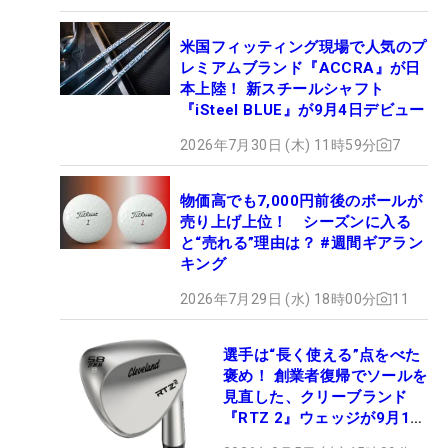
米国フィッティング現場で人気のプ
レミアムブランド『ACCRA』が日
本上陸！ 新スチールシャフト
『iSteel BLUE』が9月4日デビュー
2026年7月30日 (木) 11時59分
7
物価高でも7,000円前後のボールが
売り上げ上位！ シーズンに入る
と“売れる”理由は？ #週間ギアラン
キング
2026年7月29日 (水) 18時00分
11
選手は“長く使える”点をべた
褒め！ 創業者復帰でソールを
見直した、クリーブランド
『RTZ 2』ウェッジが9月12
日デビュー