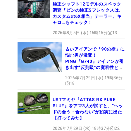
純正シャフト12モデルのスペック
調査「ピンの純正Sフレックスは、
カスタムの6X相当」テーラー、キ
ャロ…もチェック！
2026年8月5日 (水) 16時15分
13
古いアイアンで「90の壁」に
悩む男が激変！
PING『G740』アイアンが引
き出す“反則級”の寛容性と飛
びは本当だった！
2026年7月29日 (水) 19時36分
18
USTマミヤ『ATTAS RX PURE
BLUE』をアマ3人が試すと、“ヘッ
ドの合う・合わない”が如実に出た
【打ってみた】
2026年7月29日 (水) 18時37分
22