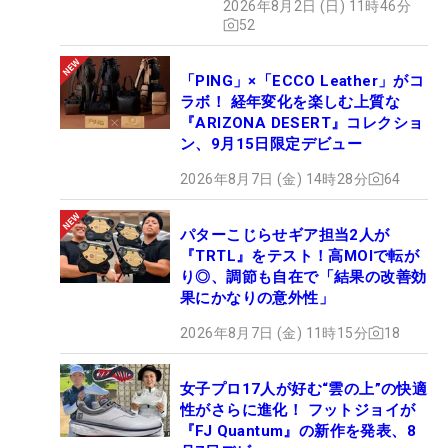
2026年8月2日 (日) 11時46分
52
「PING」×「ECCO Leather」がコ
ラボ！ 経年変化を楽しむ上質な
『ARIZONA DESERT』コレクショ
ン、9月15日限定デビュー
2026年8月7日 (金) 14時28分
64
パターこじらせギア担当2人が
『TRTL』をテスト！高MOIで転が
り◎、調節も自在で「結果の改善効
果にかなりの意外性」
2026年8月7日 (金) 11時15分
18
女子プロ17人が好む“雲の上”の快適
性がさらに進化！ フットジョイが
『FJ Quantum』の新作を発表、8