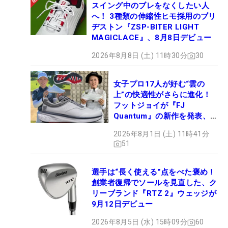
スイング中のブレをなくしたい人
へ！ 3種類の伸縮性ヒモ採用のブリ
ヂストン『ZSP-BITER LIGHT
MAGICLACE』、8月8日デビュー
2026年8月8日 (土) 11時30分
30
女子プロ17人が好む“雲の
上”の快適性がさらに進化！
フットジョイが『FJ
Quantum』の新作を発表、8
月7日デビュー
2026年8月1日 (土) 11時41分
51
選手は“長く使える”点をべた褒め！
創業者復帰でソールを見直した、ク
リーブランド『RTZ 2』ウェッジが
9月12日デビュー
2026年8月5日 (水) 15時09分
60