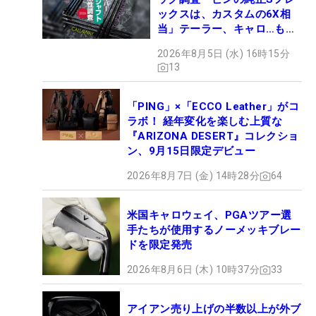
ックスは、カスタムの6X相
当」テーラー、キャロ…もチ
ェック！
2026年8月5日 (水) 16時15分
13
「PING」×「ECCO Leather」がコ
ラボ！ 経年変化を楽しむ上質な
『ARIZONA DESERT』コレクショ
ン、9月15日限定デビュー
2026年8月7日 (金) 14時28分
64
米国キャロウェイ、PGAツアー選
手たちが使用するノーメッキブレー
ドを限定発売
2026年8月6日 (木) 10時37分
33
アイアン売り上げの半数以上が外ブ