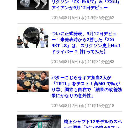
リクソン『ZXi R/5/7』＆『ZXiU』
アイアンが9月12日デビュー
2026年8月5日 (水) 17時56分
62
ついに正式発表、9月12日デビュ
ー！未発表時から2勝した『ZXi
RKT LS』は、スリクソン史上No.1
ドライバー!?【打ってみた】
2026年8月5日 (水) 11時31分
83
パターこじらせギア担当2人が
『TRTL』をテスト！高MOIで転が
り◎、調節も自在で「結果の改善効
果にかなりの意外性」
2026年8月7日 (金) 11時15分
18
純正シャフト12モデルのスペ
ック調査「ピンの純正Sフレ