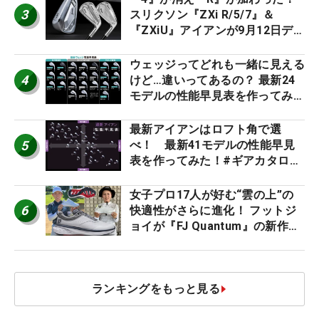
3
スリクソン『ZXi R/5/7』＆
『ZXiU』アイアンが9月12日デ
ビュー
ウェッジってどれも一緒に見える
4
けど…違いってあるの？ 最新24
モデルの性能早見表を作ってみ
た #ギアカタログ2026
最新アイアンはロフト角で選
5
べ！ 最新41モデルの性能早見
表を作ってみた！#ギアカタログ
2026
女子プロ17人が好む“雲の上”の
6
快適性がさらに進化！ フットジ
ョイが『FJ Quantum』の新作を
発表、8月7日デビュー
ランキングをもっと見る