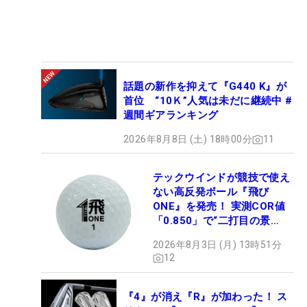
話題の新作を抑えて『G440 K』が
首位 “10Ｋ”人気は未だに継続中 #
週間ギアランキング
2026年8月8日 (土) 18時00分
11
テックウインドが競技で使え
ない高反発ボール『飛び
ONE』を発売！ 実測COR値
「0.850」で“二打目の景
色”が劇的に変わる!?
2026年8月3日 (月) 13時51分
12
『4』が消え『R』が加わった！ ス