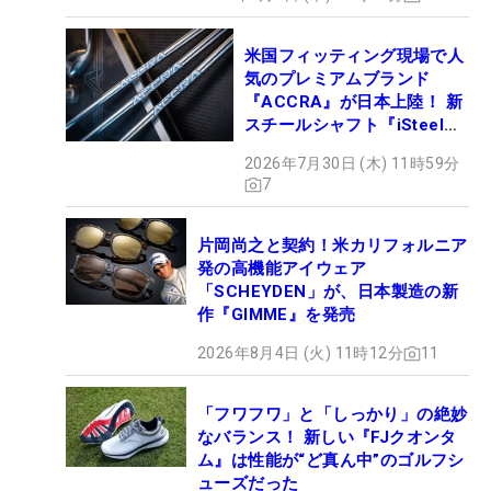
米国フィッティング現場で人
気のプレミアムブランド
『ACCRA』が日本上陸！ 新
スチールシャフト『iSteel
BLUE』が9月4日デビュー
2026年7月30日 (木) 11時59分
7
片岡尚之と契約！米カリフォルニア
発の高機能アイウェア
「SCHEYDEN」が、日本製造の新
作『GIMME』を発売
2026年8月4日 (火) 11時12分
11
「フワフワ」と「しっかり」の絶妙
なバランス！ 新しい『FJクオンタ
ム』は性能が“ど真ん中”のゴルフシ
ューズだった