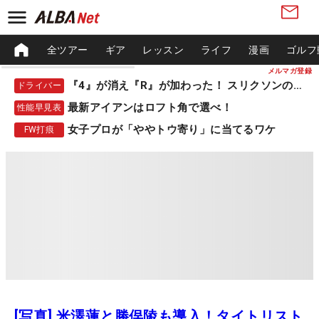
全ツアー
ギア
レッスン
ライフ
漫画
ゴルフ
メルマガ登録
『4』が消え『R』が加わった！ スリクソンの新作
ドライバー
最新アイアンはロフト角で選べ！
性能早見表
女子プロが「ややトウ寄り」に当てるワケ
FW打痕
[写真] 米澤蓮と勝俣陵も導入！タイトリスト