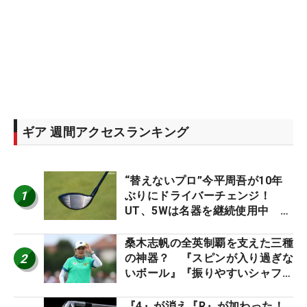
ギア 週間アクセスランキング
“替えないプロ”今平周吾が10年
1
ぶりにドライバーチェンジ！
UT、5Wは名器を継続使用中 #
男子プロセッティング
桑木志帆の全英制覇を支えた三種
2
の神器？ 『スピンが入り過ぎな
いボール』『振りやすいシャフ
ト』『真っすぐ飛ぶドライバ
ー』 #女子プロセッティング
『4』が消え『R』が加わった！