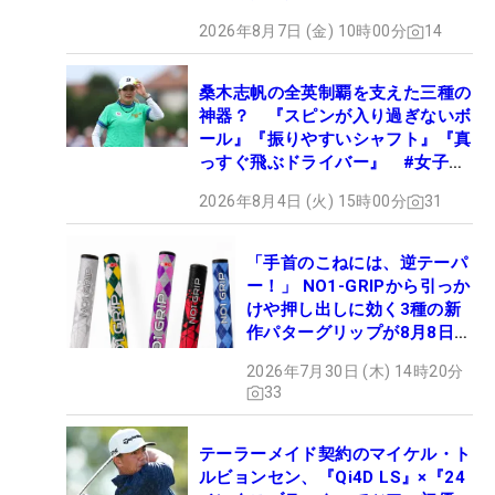
2026年8月7日 (金) 10時00分
14
桑木志帆の全英制覇を支えた三種の
神器？ 『スピンが入り過ぎないボ
ール』『振りやすいシャフト』『真
っすぐ飛ぶドライバー』 #女子プ
ロセッティング
2026年8月4日 (火) 15時00分
31
「手首のこねには、逆テーパ
ー！」 NO1-GRIPから引っか
けや押し出しに効く3種の新
作パターグリップが8月8日デ
ビュー
2026年7月30日 (木) 14時20分
33
テーラーメイド契約のマイケル・ト
ルビョンセン、『Qi4D LS』×『24