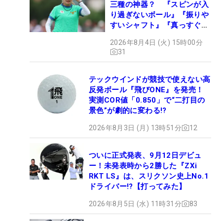
三種の神器？ 『スピンが入
り過ぎないボール』『振りや
すいシャフト』『真っすぐ飛
ぶドライバー』 #女子プロ
2026年8月4日 (火) 15時00分
セッティング
31
テックウインドが競技で使えない高
反発ボール『飛びONE』を発売！
実測COR値「0.850」で“二打目の
景色”が劇的に変わる!?
2026年8月3日 (月) 13時51分
12
ついに正式発表、9月12日デビュ
ー！未発表時から2勝した『ZXi
RKT LS』は、スリクソン史上No.1
ドライバー!?【打ってみた】
2026年8月5日 (水) 11時31分
83