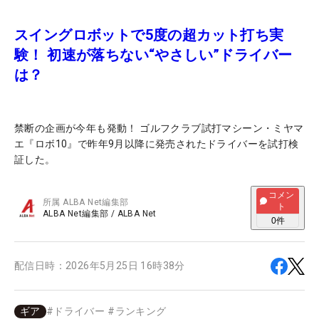
スイングロボットで5度の超カット打ち実
験！ 初速が落ちない“やさしい”ドライバー
は？
禁断の企画が今年も発動！ ゴルフクラブ試打マシーン・ミヤマ
エ『ロボ10』で昨年9月以降に発売されたドライバーを試打検
証した。
コメン
所属
ALBA Net編集部
ト
ALBA Net編集部
/
ALBA Net
0
件
配信日時：
2026年5月25日 16時38分
ギア
#
ドライバー
#
ランキング