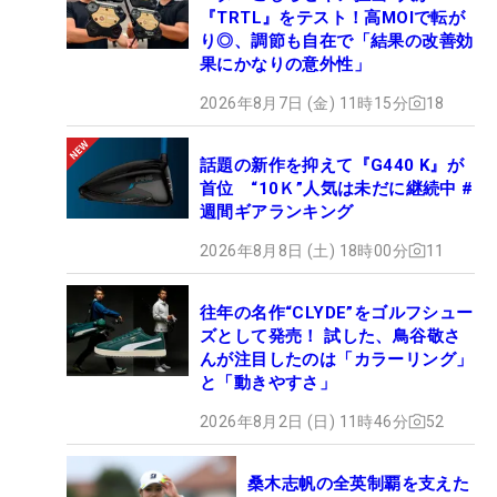
『TRTL』をテスト！高MOIで転が
り◎、調節も自在で「結果の改善効
果にかなりの意外性」
2026年8月7日 (金) 11時15分
18
話題の新作を抑えて『G440 K』が
首位 “10Ｋ”人気は未だに継続中 #
週間ギアランキング
2026年8月8日 (土) 18時00分
11
往年の名作“CLYDE”をゴルフシュー
ズとして発売！ 試した、鳥谷敬さ
んが注目したのは「カラーリング」
と「動きやすさ」
2026年8月2日 (日) 11時46分
52
桑木志帆の全英制覇を支えた