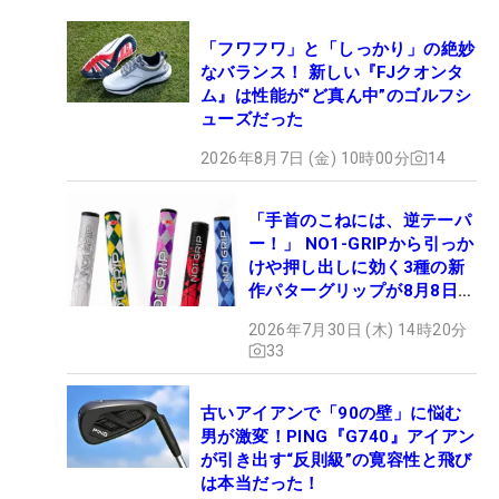
「フワフワ」と「しっかり」の絶妙
なバランス！ 新しい『FJクオンタ
ム』は性能が“ど真ん中”のゴルフシ
ューズだった
2026年8月7日 (金) 10時00分
14
「手首のこねには、逆テーパ
ー！」 NO1-GRIPから引っか
けや押し出しに効く3種の新
作パターグリップが8月8日デ
ビュー
2026年7月30日 (木) 14時20分
33
古いアイアンで「90の壁」に悩む
男が激変！PING『G740』アイアン
が引き出す“反則級”の寛容性と飛び
は本当だった！