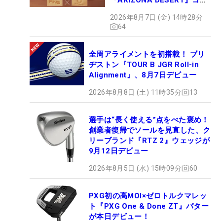
クション、9月15日限定デビ
2026年8月7日 (金) 14時28分
ュー
64
全周アライメントを初搭載！ ブリ
ヂストン『TOUR B JGR Roll-in
Alignment』、8月7日デビュー
2026年8月8日 (土) 11時35分
13
選手は“長く使える”点をべた褒め！
創業者復帰でソールを見直した、ク
リーブランド『RTZ 2』ウェッジが
9月12日デビュー
2026年8月5日 (水) 15時09分
60
PXG初の高MOI×ゼロトルクマレッ
ト『PXG One & Done ZT』パター
が本日デビュー！