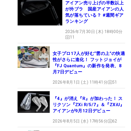
アイアン売り上げの半数以上
が外ブラ 国産アイアンの人
気が落ちている？ #週間ギア
ランキング
2026年7月30日 (木) 18時00分
11
女子プロ17人が好む“雲の上”の快適
性がさらに進化！ フットジョイが
『FJ Quantum』の新作を発表、8
月7日デビュー
2026年8月1日 (土) 11時41分
51
『4』が消え『R』が加わった！ ス
リクソン『ZXi R/5/7』＆『ZXiU』
アイアンが9月12日デビュー
2026年8月5日 (水) 17時56分
62