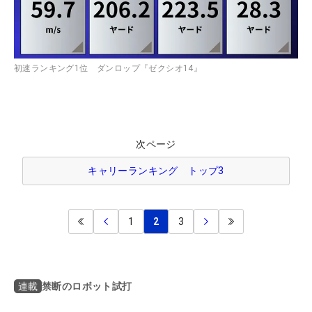
初速ランキング1位 ダンロップ『ゼクシオ14』
次ページ
キャリーランキング トップ3
1
2
3
禁断のロボット試打
連載