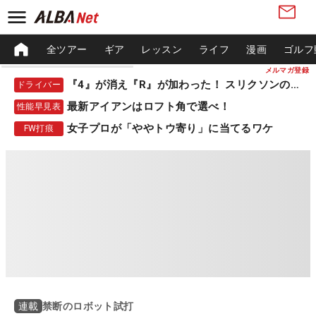
全ツアー
ギア
レッスン
ライフ
漫画
ゴルフ
メルマガ登録
『4』が消え『R』が加わった！ スリクソンの新作
ドライバー
最新アイアンはロフト角で選べ！
性能早見表
女子プロが「ややトウ寄り」に当てるワケ
FW打痕
禁断のロボット試打
連載