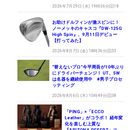
2026年7月29日 (水) 19時36分
18
お助けドルフィンが激スピンに！
ノーメッキのキャスコ『DW-125G
High Spin』、9月11日デビュー
【打ってみた】
2026年8月7日 (金) 18時36分
33
“替えないプロ”今平周吾が10年ぶり
にドライバーチェンジ！ UT、5W
は名器を継続使用中 #男子プロセ
ッティング
2026年8月6日 (木) 15時49分
38
「PING」×「ECCO
Leather」がコラボ！ 経年変
化を楽しむ上質な
『ARIZONA DESERT』コレ