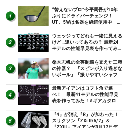
“替えないプロ”今平周吾が10年
1
ぶりにドライバーチェンジ！
UT、5Wは名器を継続使用中 #
男子プロセッティング
ウェッジってどれも一緒に見える
2
けど…違いってあるの？ 最新24
モデルの性能早見表を作ってみ
た #ギアカタログ2026
桑木志帆の全英制覇を支えた三種
3
の神器？ 『スピンが入り過ぎな
いボール』『振りやすいシャフ
ト』『真っすぐ飛ぶドライバ
ー』 #女子プロセッティング
最新アイアンはロフト角で選
4
べ！ 最新41モデルの性能早見
表を作ってみた！#ギアカタログ
2026
『4』が消え『R』が加わった！
5
スリクソン『ZXi R/5/7』＆
『ZXiU』アイアンが9月12日デ