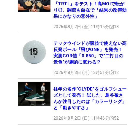
『TRTL』をテスト！高MOIで転が
り◎、調節も自在で「結果の改善効
果にかなりの意外性」
2026年8月7日 (金) 11時15分
18
テックウインドが競技で使えない高
反発ボール『飛びONE』を発売！
実測COR値「0.850」で“二打目の
景色”が劇的に変わる!?
2026年8月3日 (月) 13時51分
12
往年の名作“CLYDE”をゴルフシュー
ズとして発売！ 試した、鳥谷敬さ
んが注目したのは「カラーリング」
と「動きやすさ」
2026年8月2日 (日) 11時46分
52