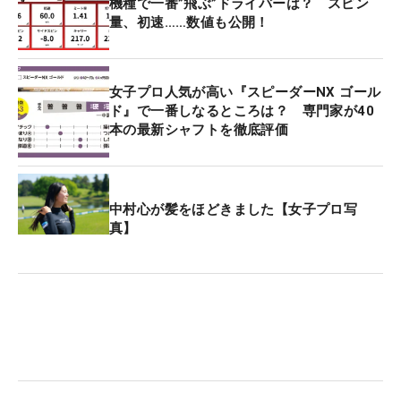
機種で一番”飛ぶ”ドライバーは？ スピン
量、初速……数値も公開！
女子プロ人気が高い『スピーダーNX ゴール
ド』で一番しなるところは？ 専門家が40
本の最新シャフトを徹底評価
中村心が髪をほどきました【女子プロ写
真】