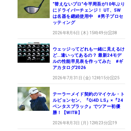
“替えないプロ”今平周吾が10年ぶり
にドライバーチェンジ！ UT、5W
は名器を継続使用中 #男子プロセ
ッティング
2026年8月6日 (木) 15時49分
38
ウェッジってどれも一緒に見えるけ
ど…違いってあるの？ 最新24モデ
ルの性能早見表を作ってみた #ギ
アカタログ2026
2026年7月31日 (金) 12時15分
25
テーラーメイド契約のマイケル・ト
ルビョンセン、『Qi4D LS』×『24
ベンタスブラック』でツアー初優
勝！【WITB】
2026年8月3日 (月) 12時23分
19