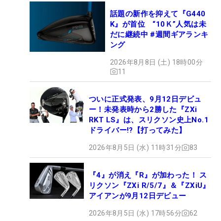
話題の新作を抑えて『G440
K』が首位 “10Ｋ”人気は未
だに継続中 #週間ギアランキ
ング
2026年8月8日 (土) 18時00分
11
ついに正式発表、9月12日デビュ
ー！未発表時から2勝した『ZXi
RKT LS』は、スリクソン史上No.1
ドライバー!?【打ってみた】
2026年8月5日 (水) 11時31分
83
『4』が消え『R』が加わった！ ス
リクソン『ZXi R/5/7』＆『ZXiU』
アイアンが9月12日デビュー
2026年8月5日 (水) 17時56分
62