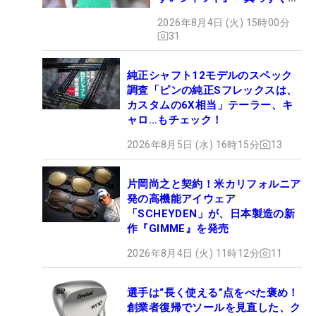
ぶドライバー』 #女子プロ
2026年8月4日 (火) 15時00分
セッティング
31
純正シャフト12モデルのスペック
調査「ピンの純正Sフレックスは、
カスタムの6X相当」テーラー、キ
ャロ…もチェック！
2026年8月5日 (水) 16時15分
13
片岡尚之と契約！米カリフォルニア
発の高機能アイウェア
「SCHEYDEN」が、日本製造の新
作『GIMME』を発売
2026年8月4日 (火) 11時12分
11
選手は“長く使える”点をべた褒め！
創業者復帰でソールを見直した、ク