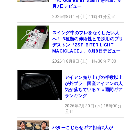
『FJ Quantum』の新作を発表、8
月7日デビュー
2026年8月1日 (土) 11時41分
51
スイング中のブレをなくしたい人
へ！ 3種類の伸縮性ヒモ採用のブリ
ヂストン『ZSP-BITER LIGHT
MAGICLACE』、8月8日デビュー
2026年8月8日 (土) 11時30分
30
アイアン売り上げの半数以上
が外ブラ 国産アイアンの人
気が落ちている？ #週間ギア
ランキング
2026年7月30日 (木) 18時00分
11
パターこじらせギア担当2人が