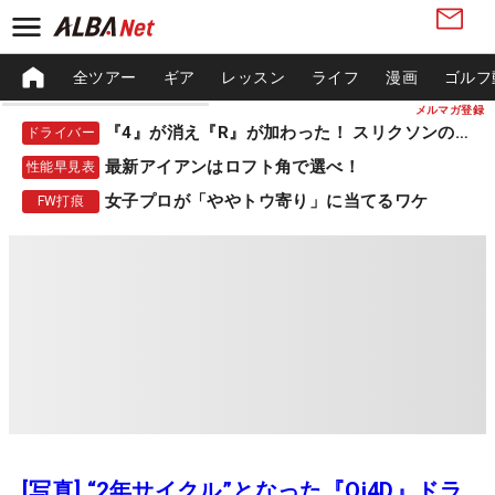
全ツアー
ギア
レッスン
ライフ
漫画
ゴルフ
メルマガ登録
『4』が消え『R』が加わった！ スリクソンの新作
ドライバー
最新アイアンはロフト角で選べ！
性能早見表
女子プロが「ややトウ寄り」に当てるワケ
FW打痕
[写真] “2年サイクル”となった『Qi4D』ドラ