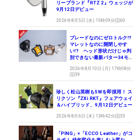
リーブランド『RTZ 2』ウェッジが
9月12日デビュー
2026年8月5日 (水) 15時09分
60
ブレードなのにゼロトルク!?
マレットなのに開閉しやす
い!? ヘッド形状だけじゃ判
別できない最新パター34モデ
ルの性能早見表を作ってみた
2026年8月10日 (月) 17時08分
#ギアカタログ2026
39
珍しく松山英樹も5Wを即採用！ ス
リクソン『ZXi RKT』フェアウェイ
＆ハイブリッド、9月12日デビュー
2026年8月6日 (木) 13時42分
33
「PING」×「ECCO Leather」がコ
ラボ！ 経年変化を楽しむ上質な