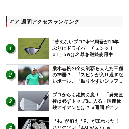
ギア 週間アクセスランキング
“替えないプロ”今平周吾が10年
1
ぶりにドライバーチェンジ！
UT、5Wは名器を継続使用中 #
男子プロセッティング
桑木志帆の全英制覇を支えた三種
2
の神器？ 『スピンが入り過ぎな
いボール』『振りやすいシャフ
ト』『真っすぐ飛ぶドライバ
ー』 #女子プロセッティング
プロからも絶賛の嵐！ 「発売直
3
後は必ずトップ3に入る」国産軟
鉄アイアンとは？ #週間ギアラン
キング
『4』が消え『R』が加わった！
4
スリクソン『ZXi R/5/7』＆