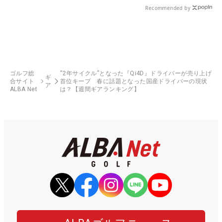
Recommended by
ゴルフ総
“2年サイクル”となった『Qi4D』ドライバーが売り上げ
ギ
合サイト
首位キープ 春に話題となった国産ドライバーの現状
ア
ALBA Net
は？【週間ギアランキング】