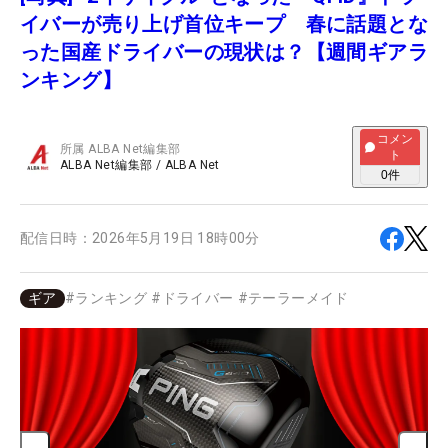
イバーが売り上げ首位キープ 春に話題とな
った国産ドライバーの現状は？【週間ギアラ
ンキング】
コメン
所属
ALBA Net編集部
ト
ALBA Net編集部
/
ALBA Net
0
件
配信日時：
2026年5月19日 18時00分
ギア
#
ランキング
#
ドライバー
#
テーラーメイド