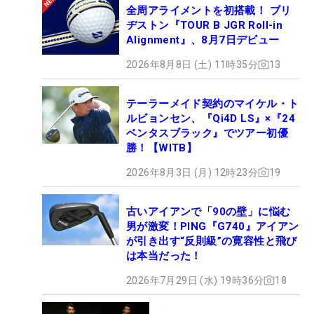
全周アライメントを初搭載！ ブリ
ヂストン『TOUR B JGR Roll-in
Alignment』、8月7日デビュー
2026年8月8日 (土) 11時35分
13
テーラーメイド契約のマイケル・ト
ルビョンセン、『Qi4D LS』×『24
ベンタスブラック』でツアー初優
勝！【WITB】
2026年8月3日 (月) 12時23分
19
古いアイアンで「90の壁」に悩む
男が激変！PING『G740』アイアン
が引き出す“反則級”の寛容性と飛び
は本当だった！
2026年7月29日 (水) 19時36分
18