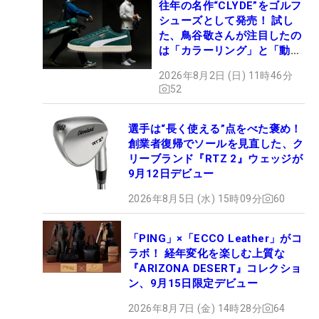
往年の名作“CLYDE”をゴルフ
シューズとして発売！ 試し
た、鳥谷敬さんが注目したの
は「カラーリング」と「動き
やすさ」
2026年8月2日 (日) 11時46分
52
選手は“長く使える”点をべた褒め！
創業者復帰でソールを見直した、ク
リーブランド『RTZ 2』ウェッジが
9月12日デビュー
2026年8月5日 (水) 15時09分
60
「PING」×「ECCO Leather」がコ
ラボ！ 経年変化を楽しむ上質な
『ARIZONA DESERT』コレクショ
ン、9月15日限定デビュー
2026年8月7日 (金) 14時28分
64