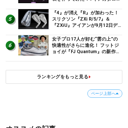
2026
『4』が消え『R』が加わった！
5
スリクソン『ZXi R/5/7』＆
『ZXiU』アイアンが9月12日デ
ビュー
女子プロ17人が好む“雲の上”の
6
快適性がさらに進化！ フットジ
ョイが『FJ Quantum』の新作を
発表、8月7日デビュー
ランキングをもっと見る
ページ上部へ