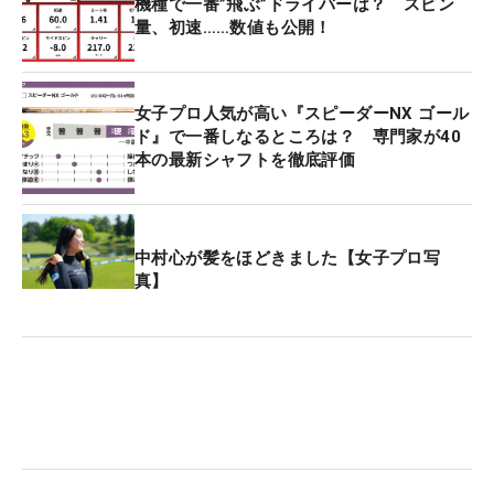
機種で一番”飛ぶ”ドライバーは？ スピン
量、初速……数値も公開！
女子プロ人気が高い『スピーダーNX ゴール
ド』で一番しなるところは？ 専門家が40
本の最新シャフトを徹底評価
中村心が髪をほどきました【女子プロ写
真】