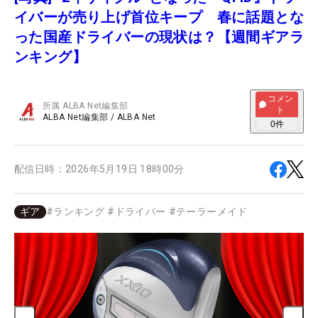
イバーが売り上げ首位キープ 春に話題とな
った国産ドライバーの現状は？【週間ギアラ
ンキング】
コメン
所属
ALBA Net編集部
ト
ALBA Net編集部
/
ALBA Net
0
件
配信日時：
2026年5月19日 18時00分
ギア
#
ランキング
#
ドライバー
#
テーラーメイド