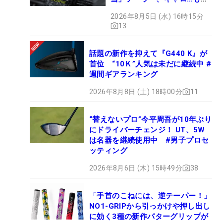
ェック！
2026年8月5日 (水) 16時15分
13
話題の新作を抑えて『G440 K』が
首位 “10Ｋ”人気は未だに継続中 #
週間ギアランキング
2026年8月8日 (土) 18時00分
11
“替えないプロ”今平周吾が10年ぶり
にドライバーチェンジ！ UT、5W
は名器を継続使用中 #男子プロセ
ッティング
2026年8月6日 (木) 15時49分
38
「手首のこねには、逆テーパー！」
NO1-GRIPから引っかけや押し出し
に効く3種の新作パターグリップが