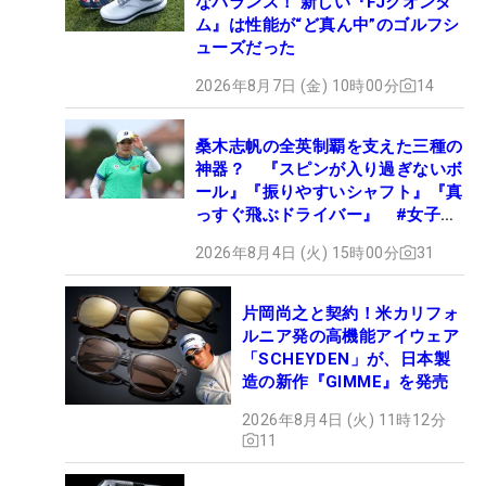
なバランス！ 新しい『FJクオンタ
ム』は性能が“ど真ん中”のゴルフシ
ューズだった
2026年8月7日 (金) 10時00分
14
桑木志帆の全英制覇を支えた三種の
神器？ 『スピンが入り過ぎないボ
ール』『振りやすいシャフト』『真
っすぐ飛ぶドライバー』 #女子プ
ロセッティング
2026年8月4日 (火) 15時00分
31
片岡尚之と契約！米カリフォ
ルニア発の高機能アイウェア
「SCHEYDEN」が、日本製
造の新作『GIMME』を発売
2026年8月4日 (火) 11時12分
11