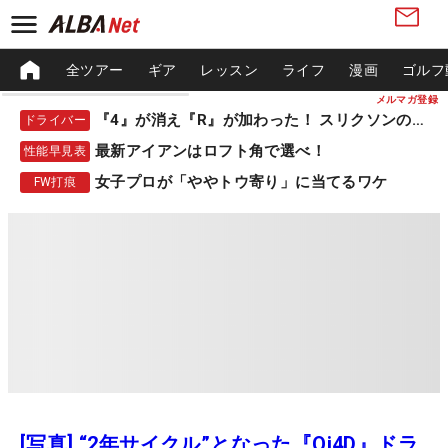
全ツアー
ギア
レッスン
ライフ
漫画
ゴルフ
メルマガ登録
『4』が消え『R』が加わった！ スリクソンの新作
ドライバー
最新アイアンはロフト角で選べ！
性能早見表
女子プロが「ややトウ寄り」に当てるワケ
FW打痕
[写真] “2年サイクル”となった『Qi4D』ドラ