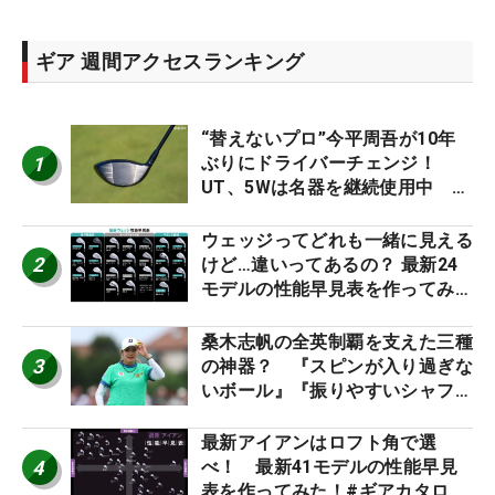
ギア 週間アクセスランキング
“替えないプロ”今平周吾が10年
1
ぶりにドライバーチェンジ！
UT、5Wは名器を継続使用中 #
男子プロセッティング
ウェッジってどれも一緒に見える
2
けど…違いってあるの？ 最新24
モデルの性能早見表を作ってみ
た #ギアカタログ2026
桑木志帆の全英制覇を支えた三種
3
の神器？ 『スピンが入り過ぎな
いボール』『振りやすいシャフ
ト』『真っすぐ飛ぶドライバ
ー』 #女子プロセッティング
最新アイアンはロフト角で選
4
べ！ 最新41モデルの性能早見
表を作ってみた！#ギアカタログ