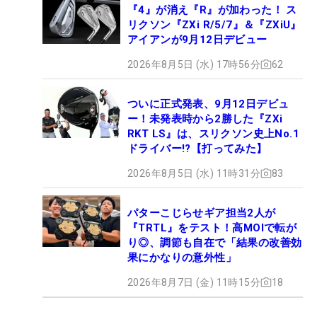
『4』が消え『R』が加わった！ ス
リクソン『ZXi R/5/7』＆『ZXiU』
アイアンが9月12日デビュー
2026年8月5日 (水) 17時56分
62
ついに正式発表、9月12日デビュ
ー！未発表時から2勝した『ZXi
RKT LS』は、スリクソン史上No.1
ドライバー!?【打ってみた】
2026年8月5日 (水) 11時31分
83
パターこじらせギア担当2人が
『TRTL』をテスト！高MOIで転が
り◎、調節も自在で「結果の改善効
果にかなりの意外性」
2026年8月7日 (金) 11時15分
18