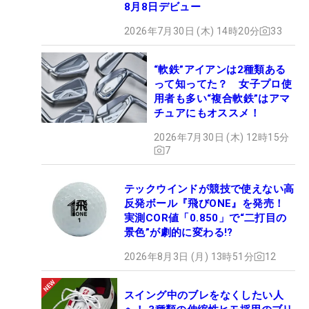
8月8日デビュー
2026年7月30日 (木) 14時20分
33
“軟鉄”アイアンは2種類ある
って知ってた？ 女子プロ使
用者も多い“複合軟鉄”はアマ
チュアにもオススメ！
2026年7月30日 (木) 12時15分
7
テックウインドが競技で使えない高
反発ボール『飛びONE』を発売！
実測COR値「0.850」で“二打目の
景色”が劇的に変わる!?
2026年8月3日 (月) 13時51分
12
スイング中のブレをなくしたい人