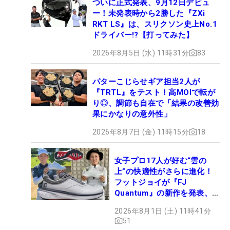
ついに正式発表、9月12日デビュ
ー！未発表時から2勝した『ZXi
RKT LS』は、スリクソン史上No.1
ドライバー!?【打ってみた】
2026年8月5日 (水) 11時31分
83
パターこじらせギア担当2人が
『TRTL』をテスト！高MOIで転が
り◎、調節も自在で「結果の改善効
果にかなりの意外性」
2026年8月7日 (金) 11時15分
18
女子プロ17人が好む“雲の
上”の快適性がさらに進化！
フットジョイが『FJ
Quantum』の新作を発表、8
月7日デビュー
2026年8月1日 (土) 11時41分
51