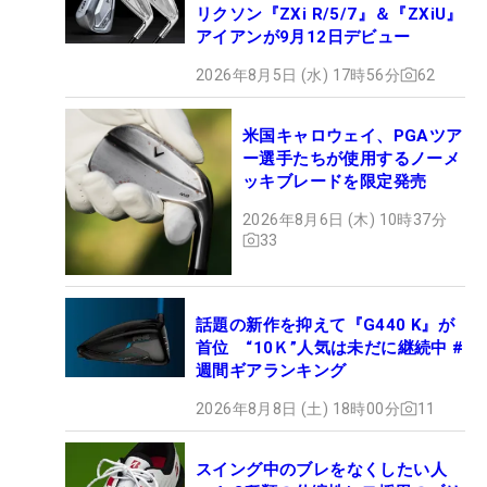
リクソン『ZXi R/5/7』＆『ZXiU』
アイアンが9月12日デビュー
2026年8月5日 (水) 17時56分
62
米国キャロウェイ、PGAツア
ー選手たちが使用するノーメ
ッキブレードを限定発売
2026年8月6日 (木) 10時37分
33
話題の新作を抑えて『G440 K』が
首位 “10Ｋ”人気は未だに継続中 #
週間ギアランキング
2026年8月8日 (土) 18時00分
11
スイング中のブレをなくしたい人