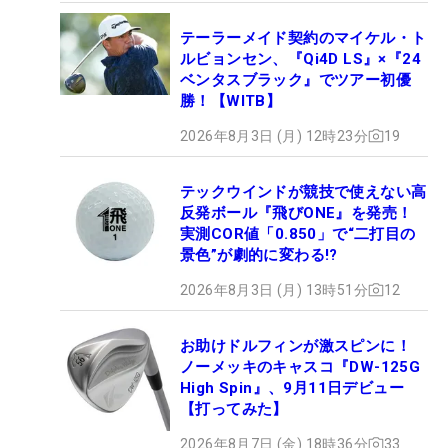
テーラーメイド契約のマイケル・ト
ルビョンセン、『Qi4D LS』×『24
ベンタスブラック』でツアー初優
勝！【WITB】
2026年8月3日 (月) 12時23分
19
テックウインドが競技で使えない高
反発ボール『飛びONE』を発売！
実測COR値「0.850」で“二打目の
景色”が劇的に変わる!?
2026年8月3日 (月) 13時51分
12
お助けドルフィンが激スピンに！
ノーメッキのキャスコ『DW-125G
High Spin』、9月11日デビュー
【打ってみた】
2026年8月7日 (金) 18時36分
33