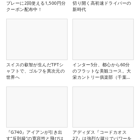
プレーに2回使える1,500円分
切り開く高初速ドライバーの
クーポン配布中！
新時代
スイスの叡智が生んだTPTシ
インター5分、都心から60分
ャフトで、ゴルフを異次元の
のフラットな美観コース。大
世界へ
栄カントリー俱楽部（千葉
県）
『G740』アイアンが引き出
アディダス『コードカオス
す“反則級”の寛容性と飛びは
27』は強烈な蹴りでパワーを