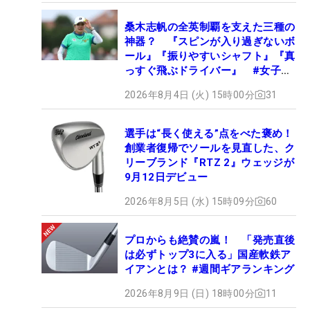
桑木志帆の全英制覇を支えた三種の
神器？ 『スピンが入り過ぎないボ
ール』『振りやすいシャフト』『真
っすぐ飛ぶドライバー』 #女子プ
ロセッティング
2026年8月4日 (火) 15時00分
31
選手は“長く使える”点をべた褒め！
創業者復帰でソールを見直した、ク
リーブランド『RTZ 2』ウェッジが
9月12日デビュー
2026年8月5日 (水) 15時09分
60
プロからも絶賛の嵐！ 「発売直後
は必ずトップ3に入る」国産軟鉄ア
イアンとは？ #週間ギアランキング
2026年8月9日 (日) 18時00分
11