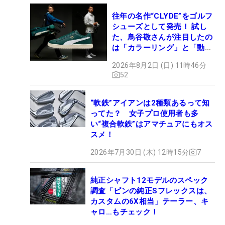
往年の名作“CLYDE”をゴルフ
シューズとして発売！ 試し
た、鳥谷敬さんが注目したの
は「カラーリング」と「動き
やすさ」
2026年8月2日 (日) 11時46分
52
“軟鉄”アイアンは2種類あるって知
ってた？ 女子プロ使用者も多
い“複合軟鉄”はアマチュアにもオス
スメ！
2026年7月30日 (木) 12時15分
7
純正シャフト12モデルのスペック
調査「ピンの純正Sフレックスは、
カスタムの6X相当」テーラー、キ
ャロ…もチェック！