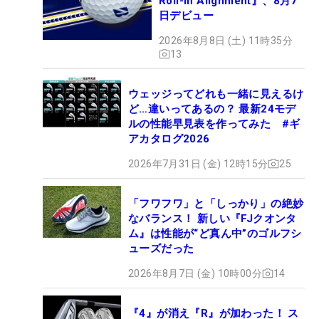
Roll-in Alignment』、8月7
日デビュー
2026年8月8日 (土) 11時35分
13
ウェッジってどれも一緒に見えるけ
ど…違いってあるの？ 最新24モデ
ルの性能早見表を作ってみた #ギ
アカタログ2026
2026年7月31日 (金) 12時15分
25
「フワフワ」と「しっかり」の絶妙
なバランス！ 新しい『FJクオンタ
ム』は性能が“ど真ん中”のゴルフシ
ューズだった
2026年8月7日 (金) 10時00分
14
『4』が消え『R』が加わった！ ス