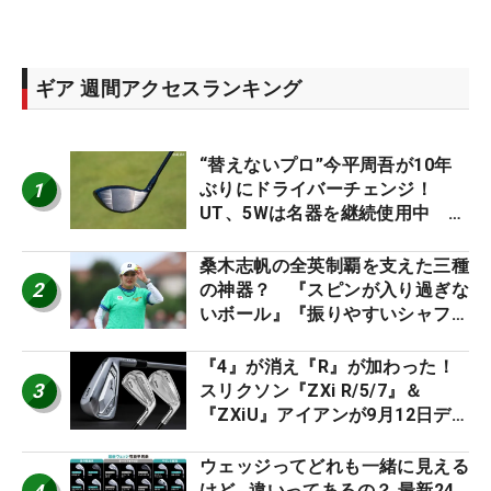
ギア 週間アクセスランキング
“替えないプロ”今平周吾が10年
1
ぶりにドライバーチェンジ！
UT、5Wは名器を継続使用中 #
男子プロセッティング
桑木志帆の全英制覇を支えた三種
2
の神器？ 『スピンが入り過ぎな
いボール』『振りやすいシャフ
ト』『真っすぐ飛ぶドライバ
ー』 #女子プロセッティング
『4』が消え『R』が加わった！
3
スリクソン『ZXi R/5/7』＆
『ZXiU』アイアンが9月12日デ
ビュー
ウェッジってどれも一緒に見える
けど…違いってあるの？ 最新24