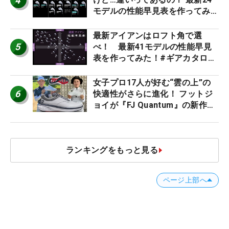
4
モデルの性能早見表を作ってみ
た #ギアカタログ2026
最新アイアンはロフト角で選
5
べ！ 最新41モデルの性能早見
表を作ってみた！#ギアカタログ
2026
女子プロ17人が好む“雲の上”の
6
快適性がさらに進化！ フットジ
ョイが『FJ Quantum』の新作を
発表、8月7日デビュー
ランキングをもっと見る
ページ上部へ