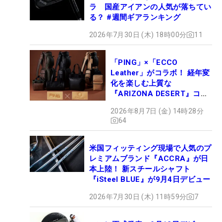
ラ 国産アイアンの人気が落ちてい
る？ #週間ギアランキング
2026年7月30日 (木) 18時00分
11
「PING」×「ECCO
Leather」がコラボ！ 経年変
化を楽しむ上質な
『ARIZONA DESERT』コレ
クション、9月15日限定デビ
2026年8月7日 (金) 14時28分
ュー
64
米国フィッティング現場で人気のプ
レミアムブランド『ACCRA』が日
本上陸！ 新スチールシャフト
『iSteel BLUE』が9月4日デビュー
2026年7月30日 (木) 11時59分
7