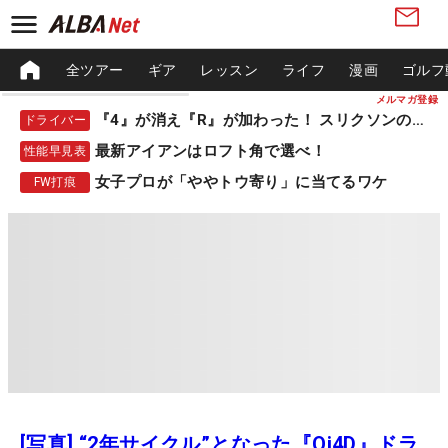
全ツアー
ギア
レッスン
ライフ
漫画
ゴルフ
メルマガ登録
『4』が消え『R』が加わった！ スリクソンの新作
ドライバー
最新アイアンはロフト角で選べ！
性能早見表
女子プロが「ややトウ寄り」に当てるワケ
FW打痕
[写真] “2年サイクル”となった『Qi4D』ドラ