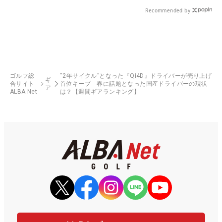
Recommended by
ゴルフ総
“2年サイクル”となった『Qi4D』ドライバーが売り上げ
ギ
合サイト
首位キープ 春に話題となった国産ドライバーの現状
ア
ALBA Net
は？【週間ギアランキング】