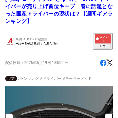
イバーが売り上げ首位キープ 春に話題とな
った国産ドライバーの現状は？【週間ギアラ
ンキング】
コメン
所属
ALBA Net編集部
ト
ALBA Net編集部
/
ALBA Net
0
件
配信日時：
2026年5月19日 18時00分
ギア
#
ランキング
#
ドライバー
#
テーラーメイド