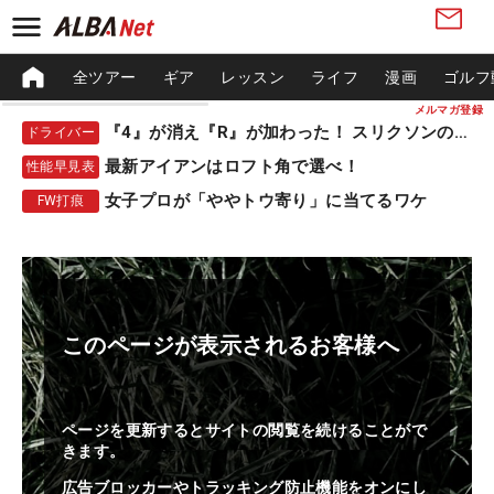
全ツアー
ギア
レッスン
ライフ
漫画
ゴルフ
メルマガ登録
『4』が消え『R』が加わった！ スリクソンの新作
ドライバー
最新アイアンはロフト角で選べ！
性能早見表
女子プロが「ややトウ寄り」に当てるワケ
FW打痕
このページが表示されるお客様へ
ページを更新するとサイトの閲覧を続けることがで
きます。
広告ブロッカーやトラッキング防止機能をオンにし