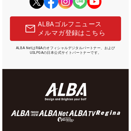
ALBAゴルフニュース
メルマガ登録はこちら
ALBA NetはR&Aのオフィシャルデジタルパートナー、および
USLPGAの日本公式サイトパートナーです。