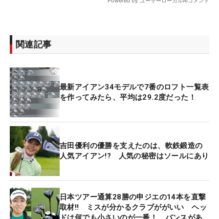
関連記事
最新アイアン34モデルで7番のロフト一覧表
を作ってみたら、平均は29.2度だった！
吉田優利の優勝を支えたのは、軟鉄鍛造の
人気アイアン!? 人気の秘密はソールにあり
日本ツアー通算28勝の申ジエの14本を直撃
取材‼ ミスが分かるクラブががいい ヘッ
ドは何でも小さいのが一番！ バンスがあ