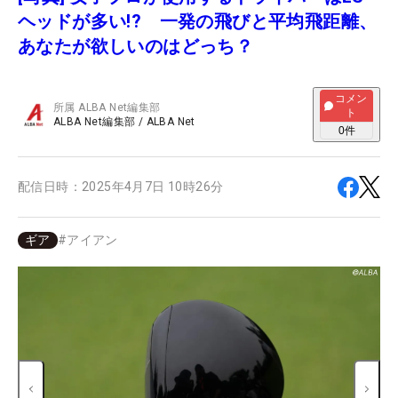
ヘッドが多い!? 一発の飛びと平均飛距離、
あなたが欲しいのはどっち？
コメン
所属
ALBA Net編集部
ト
ALBA Net編集部
/
ALBA Net
0
件
配信日時：
2025年4月7日 10時26分
ギア
#
アイアン