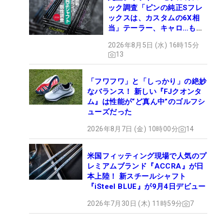
ック調査「ピンの純正Sフレ
ックスは、カスタムの6X相
当」テーラー、キャロ…もチ
ェック！
2026年8月5日 (水) 16時15分
13
「フワフワ」と「しっかり」の絶妙
なバランス！ 新しい『FJクオンタ
ム』は性能が“ど真ん中”のゴルフシ
ューズだった
2026年8月7日 (金) 10時00分
14
米国フィッティング現場で人気のプ
レミアムブランド『ACCRA』が日
本上陸！ 新スチールシャフト
『iSteel BLUE』が9月4日デビュー
2026年7月30日 (木) 11時59分
7