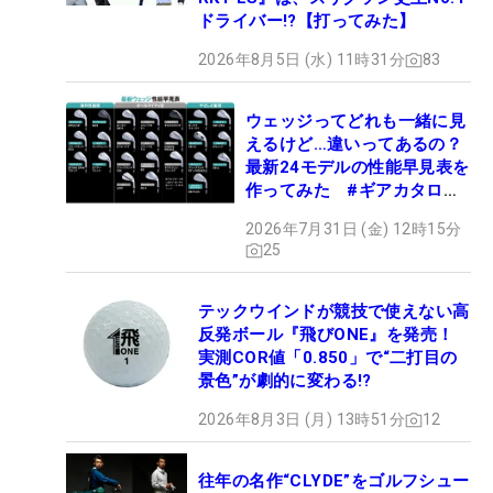
ドライバー!?【打ってみた】
2026年8月5日 (水) 11時31分
83
ウェッジってどれも一緒に見
えるけど…違いってあるの？
最新24モデルの性能早見表を
作ってみた #ギアカタログ
2026
2026年7月31日 (金) 12時15分
25
テックウインドが競技で使えない高
反発ボール『飛びONE』を発売！
実測COR値「0.850」で“二打目の
景色”が劇的に変わる!?
2026年8月3日 (月) 13時51分
12
往年の名作“CLYDE”をゴルフシュー