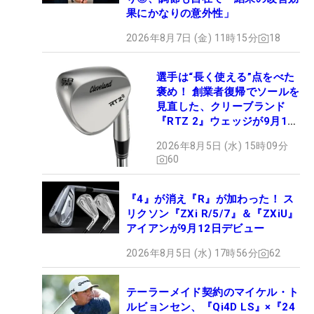
果にかなりの意外性」
2026年8月7日 (金) 11時15分
18
選手は“長く使える”点をべた
褒め！ 創業者復帰でソールを
見直した、クリーブランド
『RTZ 2』ウェッジが9月12
日デビュー
2026年8月5日 (水) 15時09分
60
『4』が消え『R』が加わった！ ス
リクソン『ZXi R/5/7』＆『ZXiU』
アイアンが9月12日デビュー
2026年8月5日 (水) 17時56分
62
テーラーメイド契約のマイケル・ト
ルビョンセン、『Qi4D LS』×『24