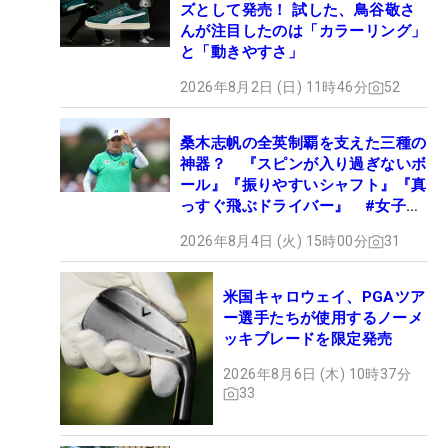
ズとして発売！ 試した、鳥谷敬さ
んが注目したのは「カラーリング」
と「動きやすさ」
2026年8月2日 (日) 11時46分
52
桑木志帆の全英制覇を支えた三種の
神器？ 『スピンが入り過ぎないボ
ール』『振りやすいシャフト』『真
っすぐ飛ぶドライバー』 #女子プ
ロセッティング
2026年8月4日 (火) 15時00分
31
米国キャロウェイ、PGAツア
ー選手たちが使用するノーメ
ッキブレードを限定発売
2026年8月6日 (木) 10時37分
33