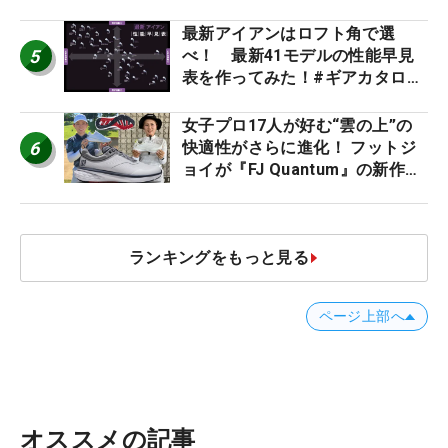
た #ギアカタログ2026
最新アイアンはロフト角で選
5
べ！ 最新41モデルの性能早見
表を作ってみた！#ギアカタログ
2026
女子プロ17人が好む“雲の上”の
6
快適性がさらに進化！ フットジ
ョイが『FJ Quantum』の新作を
発表、8月7日デビュー
ランキングをもっと見る
ページ上部へ
オススメの記事