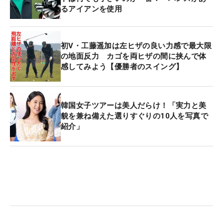
るアイアンを使用
初V・工藤遥加は左ヒザの良い力感で最大限
の地面反力 カゴを両ヒザの間に挟んで体
感してみよう【優勝者のスイング】
韓国女子ツアーは美人だらけ！「実力と美
貌を兼ね備えた選りすぐりの10人を写真で
紹介」