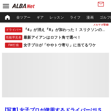
全ツアー
ギア
レッスン
ライフ
漫画
ゴルフ
メルマガ登録
『4』が消え『R』が加わった！ スリクソンの新作
ドライバー
最新アイアンはロフト角で選べ！
性能早見表
女子プロが「ややトウ寄り」に当てるワケ
FW打痕
[写真] 女子プロが使用するドライバーはLS