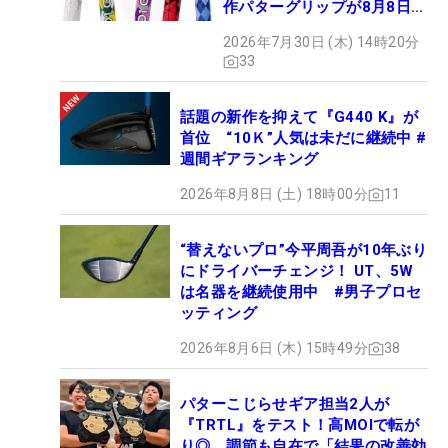
作パターグリップが8月8日デ
ビュー
2026年7月30日 (木) 14時20分
33
話題の新作を抑えて『G440 K』が
首位 “10Ｋ”人気は未だに継続中 #
週間ギアランキング
2026年8月8日 (土) 18時00分
11
“替えないプロ”今平周吾が10年ぶり
にドライバーチェンジ！ UT、5W
は名器を継続使用中 #男子プロセ
ッティング
2026年8月6日 (木) 15時49分
38
パターこじらせギア担当2人が
『TRTL』をテスト！高MOIで転が
り◎、調節も自在で「結果の改善効