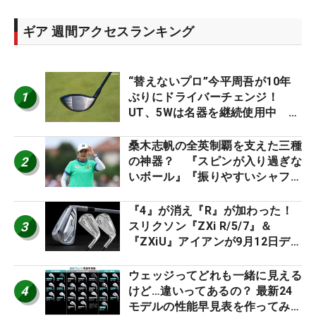
ギア 週間アクセスランキング
“替えないプロ”今平周吾が10年
1
ぶりにドライバーチェンジ！
UT、5Wは名器を継続使用中 #
男子プロセッティング
桑木志帆の全英制覇を支えた三種
2
の神器？ 『スピンが入り過ぎな
いボール』『振りやすいシャフ
ト』『真っすぐ飛ぶドライバ
ー』 #女子プロセッティング
『4』が消え『R』が加わった！
3
スリクソン『ZXi R/5/7』＆
『ZXiU』アイアンが9月12日デ
ビュー
ウェッジってどれも一緒に見える
4
けど…違いってあるの？ 最新24
モデルの性能早見表を作ってみ